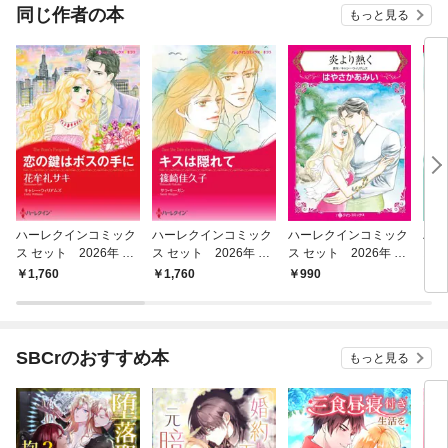
同じ作者の本
もっと見る
ハーレクインコミック
ハーレクインコミック
ハーレクインコミック
ハー
ス セット 2026年 vo
ス セット 2026年 vo
ス セット 2026年 vo
ス 
l.923
l.914
l.789
l.84
1,760
1,760
990
1,
SBCrのおすすめ本
もっと見る