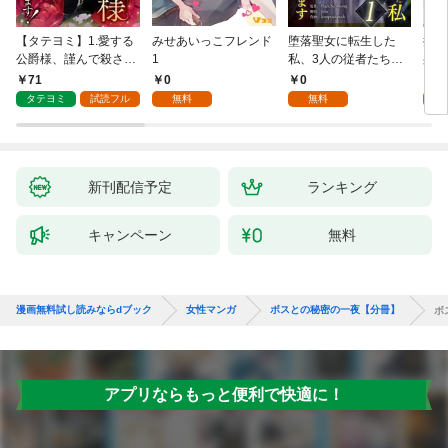
【タテヨミ】1.愛する
みせあいっこフレンド
堕落聖女に転生した
授か
公爵様、謹んで殺させ
1
私、3人の従者たちに
身籠
ていただきます！
抱かれて困ってます 第
して
71
0
0
2
1話
タテヨミ
試読フル
無料
無料
試
新刊配信予定
ランキング
キャンペーン
無料
漫画無料試し読みならdブック
女性マンガ
ボスとの秘密の一夜【分冊】
ボ
アプリならもっと便利で快適に！