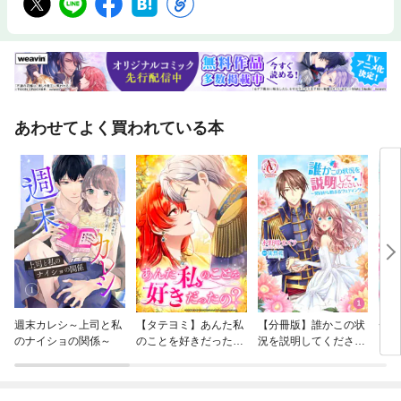
あわせてよく買われている本
週末カレシ～上司と私
【タテヨミ】あんた私
【分冊版】誰かこの状
チャ
のナイショの関係～
のことを好きだった
況を説明してくださ
ス～
の？
い！ ～契約から始まる
同棲
ウェディング～