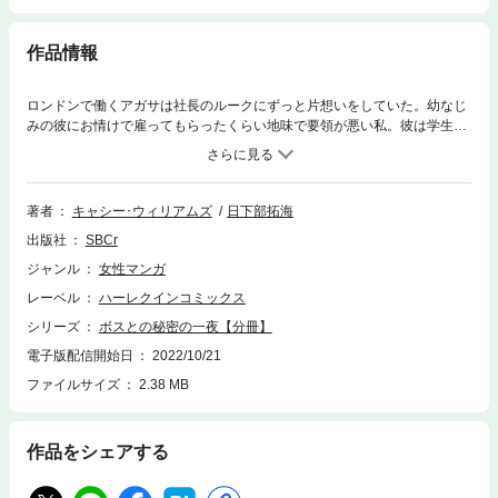
作品情報
ロンドンで働くアガサは社長のルークにずっと片想いをしていた。幼なじ
みの彼にお情けで雇ってもらったくらい地味で要領が悪い私。彼は学生時
代から女の子に大人気で、今もプレイボーイで有名。アガサは彼へのかな
わぬ恋をあきらめて、現実的な相手を見つける決心をする。しかし、ルー
クは傲慢にも彼女のデート相手を調べあげ、詐欺師だと告げる。せっかく
彼を忘れられると思ったのに…。泣きくずれる彼女はなぐさめられるまま
著者
キャシー･ウィリアムズ
日下部拓海
彼に純潔を捧げてしまい…!?
出版社
SBCr
ジャンル
女性マンガ
レーベル
ハーレクインコミックス
シリーズ
ボスとの秘密の一夜【分冊】
電子版配信開始日
2022/10/21
ファイルサイズ
2.38 MB
作品をシェアする