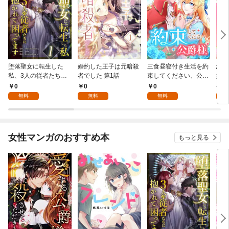
堕落聖女に転生した
婚約した王子は元暗殺
三食昼寝付き生活を約
絶対
私、3人の従者たちに
者でした 第1話
束してください、公爵
嬢は
抱かれて困ってます 第
様 1話
行本
0
0
0
7
1話
無料
無料
無料
試
女性マンガのおすすめ本
もっと見る