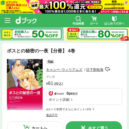
作品検索
カート
はじめての方へ
ボスとの秘密の一夜【分冊】 4巻
完結
キャシー･ウィリアムズ
日下部拓海
マンガ
61
(税込)
0
pt
獲得
ポイント詳細
dカード利用でさらにポイント+2%
返品不可
カートへ
今すぐ買う