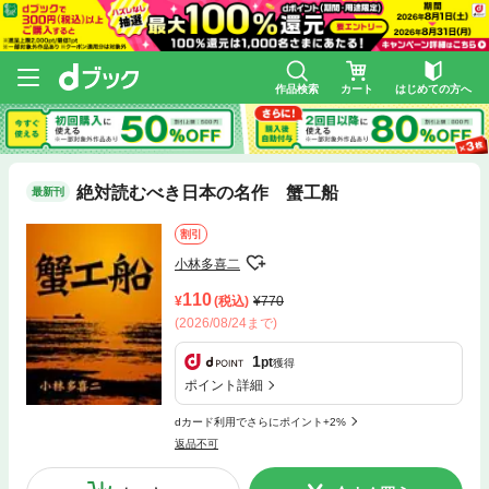
作品検索
カート
はじめての方へ
絶対読むべき日本の名作 蟹工船
最新刊
割引
小林多喜二
110
(税込)
770
(2026/08/24まで)
1
pt
獲得
ポイント詳細
dカード利用でさらにポイント+2%
返品不可