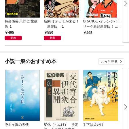
特命係長 只野仁 愛蔵
新約 オオカミが来る！
ORANGE -オレンジ- F
GE
版 １
新装版 １
リーグ激闘新装版！ 第
OF
１巻
495
550
495
4
新着
新着
小説一般のおすすめ本
もっと見る
浄土ヶ浜の天使
変化（へんげ） 決定
手下は犬だけ
マリ