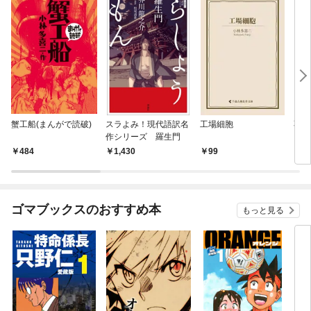
蟹工船(まんがで読破)
スラよみ！現代語訳名
工場細胞
不在
作シリーズ 羅生門
484
1,430
99
9
ゴマブックスのおすすめ本
もっと見る