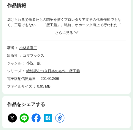
作品情報
虐げられる労働者たちの闘争を描くプロレタリア文学の代表作船でもな
く、工場でもない――「蟹工船」。戦前、オホーツク海上で行われた「た
らば蟹」の加工設備を備えた漁船。そこは、航海法や工場法に適用され
ず、さらには労働法規もない。まさに海上に浮かぶ過酷な労働の場だっ
た。劣悪な環境の中、監督による暴力・虐待、過労や病気で次々と倒れて
しまう。労働者はやがて権利意識に目覚めてゆく――。本作は、小林多喜
著者
小林多喜二
二によって描かれた小説であり、プロレタリア文学の代表作のひとつで
出版社
ゴマブックス
す。また、国際的な評価も非常に高く、複数の言語に翻訳されている作品
です。
ジャンル
小説一般
シリーズ
絶対読むべき日本の名作 蟹工船
電子版配信開始日
2014/12/06
ファイルサイズ
0.95 MB
作品をシェアする