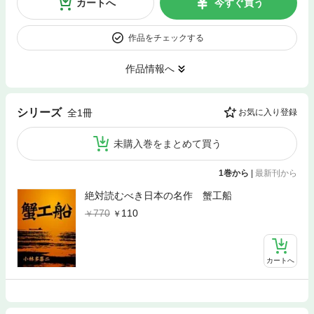
カートへ
今すぐ買う
作品をチェックする
作品情報へ
シリーズ
全1冊
お気に入り登録
未購入巻をまとめて買う
1巻から
|
最新刊から
絶対読むべき日本の名作 蟹工船
770
110
カートへ