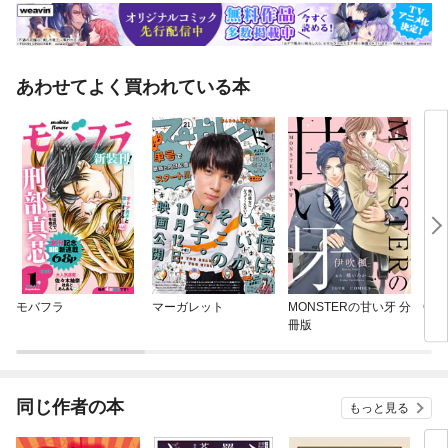
あわせてよく買われている本
モバフラ
マーガレット
MONSTERの甘い牙 分
Che
冊版
同じ作者の本
もっと見る