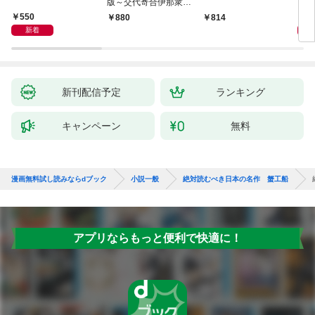
版～交代寄合伊那衆異
聞（1）～
550
1,
880
814
新着
新刊配信予定
ランキング
キャンペーン
無料
漫画無料試し読みならdブック
小説一般
絶対読むべき日本の名作 蟹工船
アプリならもっと便利で快適に！