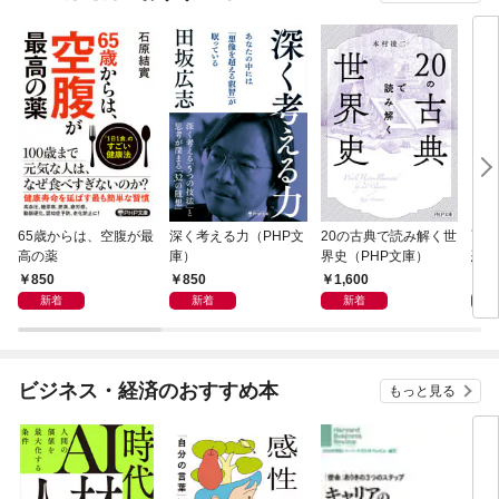
65歳からは、空腹が最
深く考える力（PHP文
20の古典で読み解く世
面白
高の薬
庫）
界史（PHP文庫）
恐竜
850
850
1,600
9
新着
新着
新着
ビジネス・経済のおすすめ本
もっと見る