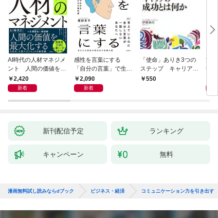
AI時代の人材マネジメ
感性を言葉にする
「使命」ありき3つの
決定
ント 人間の価値を最
「自分の言葉」で生き
ステップ キャリアの
字入
大化する条件
るための教科書
成功とは何か
１画
2,420
2,090
1,
550
「言
新着
新着
ト」
新刊配信予定
ランキング
キャンペーン
無料
漫画無料試し読みならdブック
ビジネス・経済
コミュニケーション力を引き出す