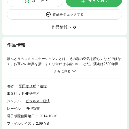
作品をチェックする
作品情報へ
作品情報
ほんとうのコミュニケーション力とは、その場の空気を読む力などではな
く、お互いの差異を摺（す）り合わせる能力のことだ。演劇は2500年間、
人間がもともと持っているそのようなコミュニケーション力を引き出して
きた。祭りの際に演劇が上演されたのは、演劇に地域のコミュニティーを
形成する力があったためである。この「演劇の力」を現代に合う形で活用
する「演劇ワークショップ」の理論と理念を、現代演劇の旗手平田オリザ
著者
平田オリザ
蓮行
が平易に語る。そして全国的にも珍しい「プロ劇団」の代表である蓮行
出版社
PHP研究所
が、そのプロセスを解説。ある企業における演劇ワークショップの模様を
ドラマチックに解説する。さらに、世界中から注目を集めているフィンラ
ジャンル
ビジネス・経済
ンドの教育メソッドにも演劇が取り入れられているといった興味深い事例
レーベル
PHP新書
や、「あくび卵発声」などの具体的なノウハウも満載。ビジネスパーソ
ン、教員、そしてこれからの日本を動かす政治家、官僚も必読の一冊。
電子版配信開始日
2014/10/10
ファイルサイズ
2.69 MB