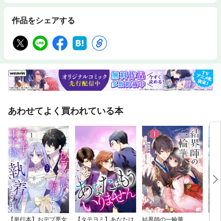
作品をシェアする
あわせてよく買われている本
【単行本】おデブ悪女
【タテヨミ】あなたは
結界師の一輪華
バッ