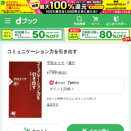
作品検索
カート
はじめての方へ
コミュニケーション力を引き出す
平田オリザ
蓮行
799
(税込)
7
pt
獲得
ポイント詳細
dカード利用でさらにポイント+2%
返品不可
カートへ
今すぐ買う