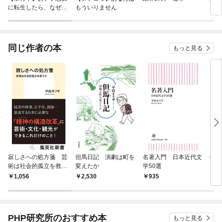
に転生したら、なぜか
もういりません
ロイ
ラスボス王子様に執着
今世
されています
りが
てく
OMI
同じ作者の本
もっと見る
寂しさへの処方箋 芸
但馬日記 演劇は町を
名著入門 日本近代文
街場
術は社会的孤立を救う
変えたか
学50選
か
1,056
2,530
935
1,
PHP研究所のおすすめ本
もっと見る