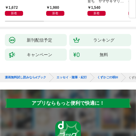
育ち ヤマザキマリ流
今を
人生論
ご家
1,672
1,980
1,540
1,
た」
新着
新着
新着
新刊配信予定
ランキング
キャンペーン
無料
漫画無料試し読みならdブック
エッセイ・随筆・紀行
くずかごの唄III
くずか
アプリならもっと便利で快適に！