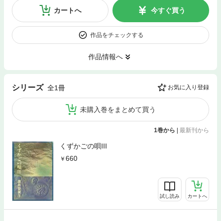
カートへ
今すぐ買う
作品をチェックする
作品情報へ
シリーズ
全1冊
お気に入り登録
未購入巻をまとめて買う
1巻から
|
最新刊から
くずかごの唄III
660
試し読み
カートへ