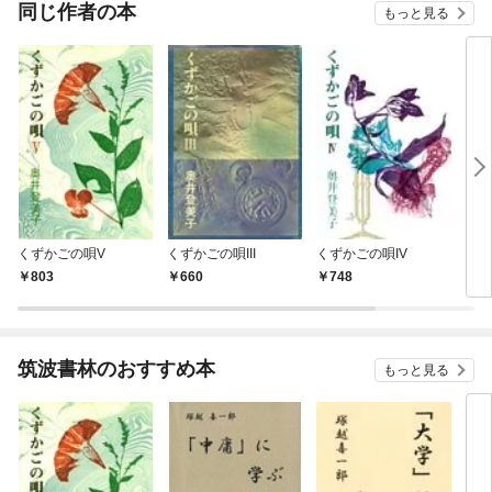
OMI
同じ作者の本
もっと見る
くずかごの唄V
くずかごの唄III
くずかごの唄IV
くず
803
660
748
6
筑波書林のおすすめ本
もっと見る