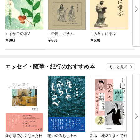
くずかごの唄V
「中庸」に学ぶ
「大学」に学ぶ
水戸
803
638
638
8
エッセイ・随筆・紀行のおすすめ本
もっと見る
母が母でなくなった日
老いのみちしるべ
新版 地球生まれで旅
『扉