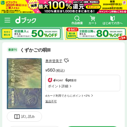
作品検索
カート
はじめての方へ
くずかごの唄III
最新刊
奥井登美子
660
(税込)
6
pt
獲得
ポイント詳細
dカード利用でさらにポイント+2%
返品不可
試し読み