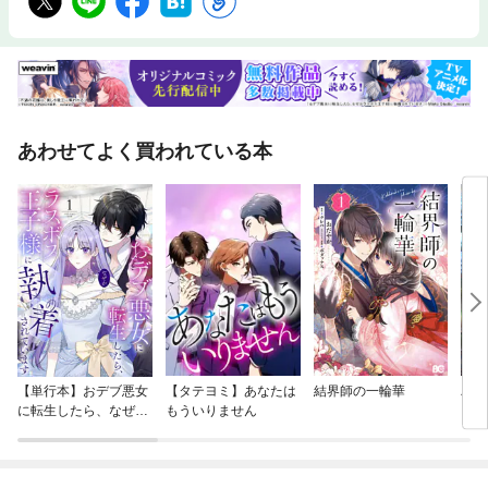
あわせてよく買われている本
【単行本】おデブ悪女
【タテヨミ】あなたは
結界師の一輪華
バッ
に転生したら、なぜか
もういりません
ロイ
ラスボス王子様に執着
今世
されています
りが
てく