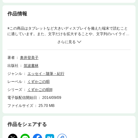
作品情報
※この商品はタブレットなど大きいディスプレイを備えた端末で読むこと
に適しています。また、文字だけを拡大することや、文字列のハイライ
ト、検索、辞書の参照、引用などの機能が使用できません。街の薬剤師・
練達の主婦業・地域活動がとけあってかもしだすエッセイの組曲。日常の
中から軽妙なユーモア、ゆかしい知恵など心あたたまる。
著者
奥井登美子
出版社
筑波書林
ジャンル
エッセイ・随筆・紀行
レーベル
くずかごの唄
シリーズ
くずかごの唄III
電子版配信開始日
2014/09/09
ファイルサイズ
25.70 MB
作品をシェアする