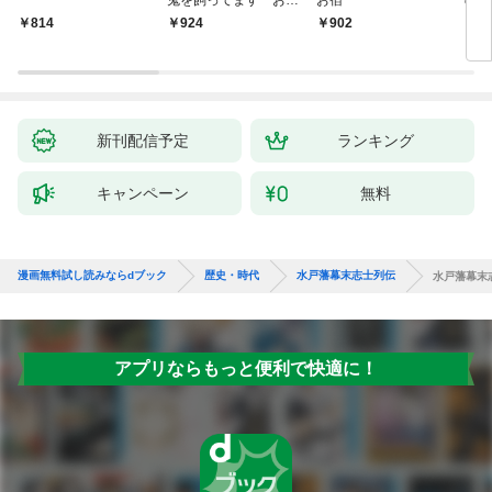
いの戯作手帖
814
924
902
8
新刊配信予定
ランキング
キャンペーン
無料
漫画無料試し読みならdブック
歴史・時代
水戸藩幕末志士列伝
水戸藩幕末
アプリならもっと便利で快適に！