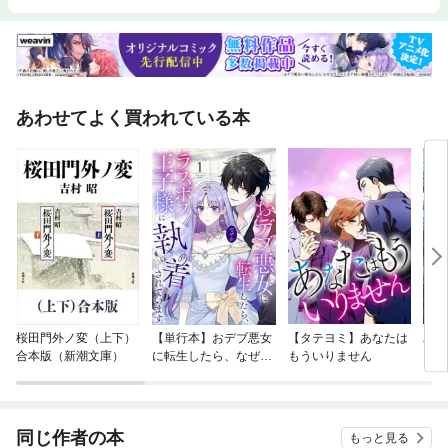
あわせてよく買われている本
桜田門外ノ変（上下）
【単行本】おデブ悪女
【タテヨミ】あなたは
バッ
合本版（新潮文庫）
に転生したら、なぜか
もういりません
ロイ
ラスボス王子様に執着
今世
されています
りが
てく
OMI
同じ作者の本
もっと見る