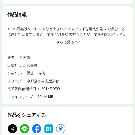
作品情報
※この商品はタブレットなど大きいディスプレイを備えた端末で読むこと
に適しています。また、文字だけを拡大することや、文字列のハイライ
ト、検索、辞書の参照、引用などの機能が使用できません。幕末維新の動
乱期を疾風怒涛のごとく駆け抜けた水戸藩。血塗られた歴史の中、無垢な
心情の志士たちの悲しく哀れな姿を綴った列伝。
著者
岡村青
出版社
筑波書林
ジャンル
歴史・時代
シリーズ
水戸藩幕末志士列伝
電子版配信開始日
2014/09/09
ファイルサイズ
32.44 MB
作品をシェアする