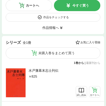
カートへ
今すぐ買う
作品をチェックする
作品情報へ
シリーズ
全1冊
お気に入り登録
未購入巻をまとめて買う
1巻から
|
最新刊から
水戸藩幕末志士列伝
825
試し読み
カートへ