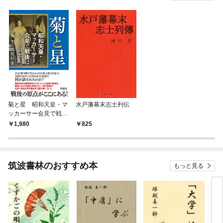
菊と星 昭和天皇・マ
水戸藩幕末志士列伝
ッカーサー会見で戦後
はつくられた
1,980
825
筑波書林のおすすめ本
もっと見る