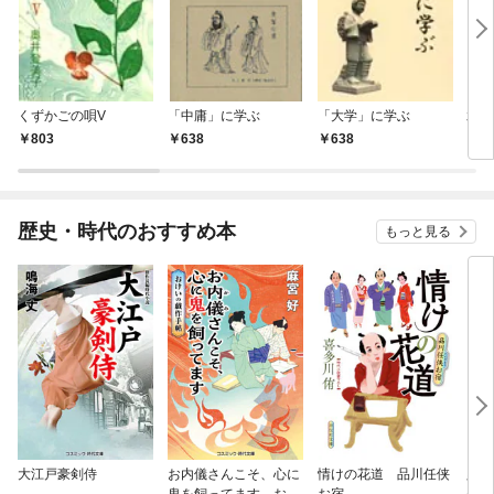
くずかごの唄V
「中庸」に学ぶ
「大学」に学ぶ
水戸
803
638
638
8
歴史・時代のおすすめ本
もっと見る
大江戸豪剣侍
お内儀さんこそ、心に
情けの花道 品川任侠
必殺
鬼を飼ってます おけ
お宿
の弦