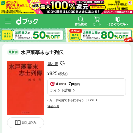
作品検索
カート
はじめての方へ
水戸藩幕末志士列伝
最新刊
岡村青
825
(税込)
7
pt
獲得
ポイント詳細
dカード利用でさらにポイント+2%
返品不可
試し読み