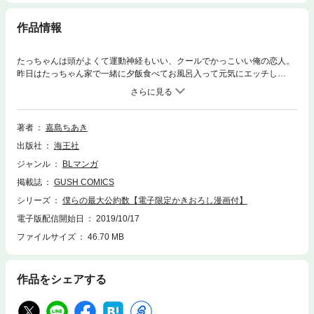
作品情報
たっちゃんは頭がよくて運動神経もいい、クールでかっこいい俺の恋人。
昨日はたっちゃん家で一緒に夕飯食べてお風呂入って元気にエッチし
た……んだけど、我慢できずに三回やったら「このまんまじゃ俺、この先
一生童貞じゃねーか!! つべこべ言わずに一回やったら俺にハメさせ
ろ！」とひどく怒られてしまった。そんなの絶対無理だよぉ。俺、三回く
らいやらないと満足できないよぉ！ おバカ男子×童貞メガネくんのラブ
著者
嘉島ちあき
攻防戦!!
出版社
海王社
ジャンル
BLマンガ
掲載誌
GUSH COMICS
シリーズ
僕らの最大公約数【電子限定かきおろし漫画付】
電子版配信開始日
2019/10/17
ファイルサイズ
46.70 MB
作品をシェアする