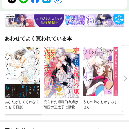
あわせてよく買われている本
あなたがしてくれなく
売られた辺境伯令嬢は
うちの弟どもがすみま
追い
ても 分冊版
隣国の王太子に溺愛さ
せん
新し
れる
した