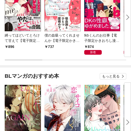
縛ってほどいてとろけ
僕の血吸ってくれませ
tkbくんのお仕事【電
エン
て甘えて【電子限定か
んか【電子限定かきお
子限定かきおろし漫画
ら【
きおろし漫画付】
ろし漫画付】 1
付】 （1）
し漫
874
8
896
737
新着
BLマンガのおすすめ本
もっと見る