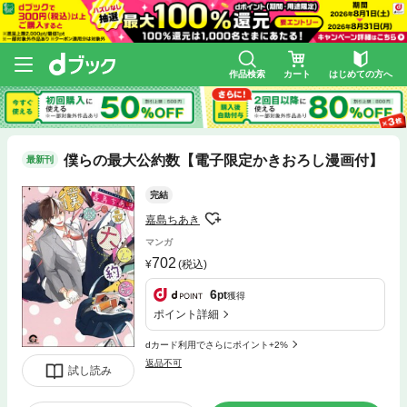
作品検索
カート
はじめての方へ
僕らの最大公約数【電子限定かきおろし漫画付】
最新刊
完結
嘉島ちあき
マンガ
702
(税込)
6
pt
獲得
ポイント詳細
dカード利用でさらにポイント+2%
返品不可
試し読み