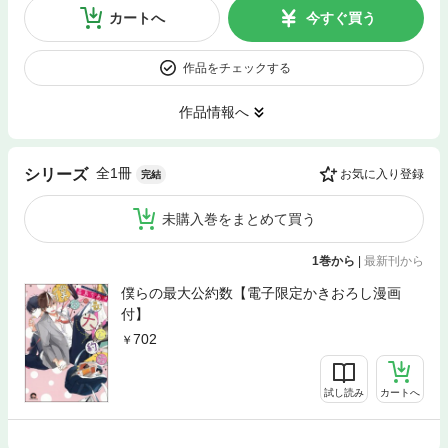
カートへ
今すぐ買う
作品をチェックする
作品情報へ
全1冊
シリーズ
お気に入り登録
完結
未購入巻をまとめて買う
1巻から
|
最新刊から
僕らの最大公約数【電子限定かきおろし漫画
付】
702
試し読み
カートへ