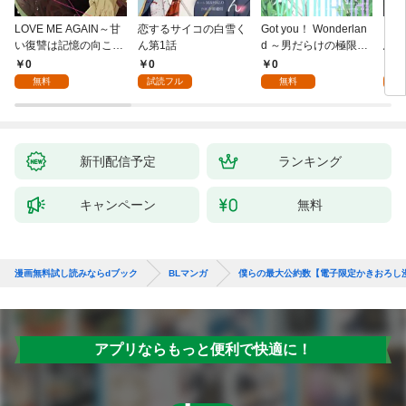
LOVE ME AGAIN～甘
恋するサイコの白雪く
Got you！ Wonderlan
ビバ
い復讐は記憶の向こう
ん第1話
d ～男だらけの極限ラ
鳥は
側～(1)
ブ～(1)
【全
0
0
0
0
無料
試読フル
無料
新刊配信予定
ランキング
キャンペーン
無料
漫画無料試し読みならdブック
BLマンガ
僕らの最大公約数【電子限定かきおろし
アプリならもっと便利で快適に！