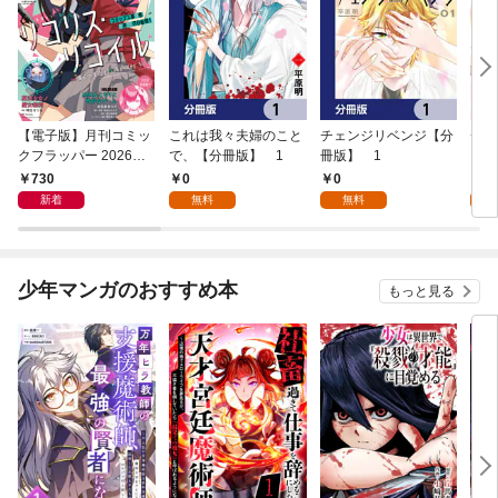
【電子版】月刊コミッ
これは我々夫婦のこと
チェンジリベンジ【分
チェ
クフラッパー 2026年9
で、【分冊版】 1
冊版】 1
月号
730
0
0
7
新着
無料
無料
試
少年マンガのおすすめ本
もっと見る