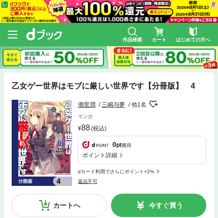
作品検索
カート
はじめての方へ
乙女ゲー世界はモブに厳しい世界です【分冊版】 4
潮里潤
三嶋与夢
他1名
マンガ
88
(税込)
0
pt
獲得
ポイント詳細
dカード利用でさらにポイント+2%
返品不可
カートへ
今すぐ買う