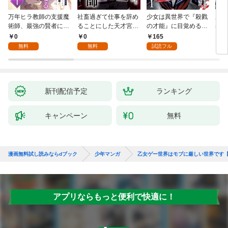
万年ヒラ教師の支援魔
社畜過ぎて仕事を辞め
少女は異世界で『殺戮
魔王
術師、最強の賢者にな
ることにした天才宮廷
の才能』に目覚める
者パ
る～不人気の支援魔術
魔術師～辺境の地でス
(話売り) #1
やっ
0
0
165
2
師は給料泥棒だと魔術
ローライフを夢見る
無料
無料
試読フル
大学をクビになった
が、不届き者を倒して
が、出世した元教え子
いたら『最果ての魔
たちのおかげで何も困
女』と呼ばれるように
らない件～ 第1話
なる～ 第1話
新刊配信予定
ランキング
キャンペーン
無料
漫画無料試し読みならdブック
少年マンガ
乙女ゲー世界はモブに厳しい世界です
アプリならもっと便利で快適に！