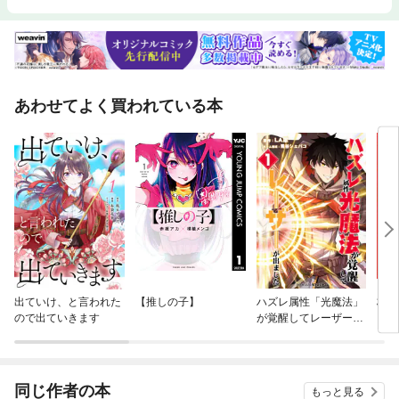
あわせてよく買われている本
出ていけ、と言われた
【推しの子】
ハズレ属性「光魔法」
杖と
ので出ていきます
が覚醒してレーザーが
出ました
同じ作者の本
もっと見る