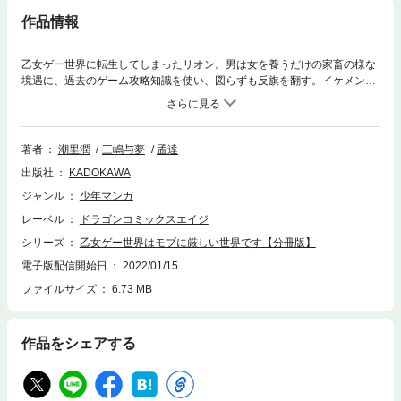
作品情報
乙女ゲー世界に転生してしまったリオン。男は女を養うだけの家畜の様な
境遇に、過去のゲーム攻略知識を使い、図らずも反旗を翻す。イケメン死
すべし！ド外道主人公による、剣と魔法の下剋上ファンタジー！ 分冊版
第4弾。
著者
潮里潤
三嶋与夢
孟達
出版社
KADOKAWA
ジャンル
少年マンガ
レーベル
ドラゴンコミックスエイジ
シリーズ
乙女ゲー世界はモブに厳しい世界です【分冊版】
電子版配信開始日
2022/01/15
ファイルサイズ
6.73 MB
作品をシェアする