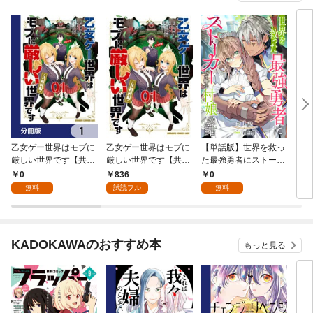
乙女ゲー世界はモブに
乙女ゲー世界はモブに
【単話版】世界を救っ
あの
厳しい世界です【共和
厳しい世界です【共和
た最強勇者にストーカ
に厳
国編】【分冊版】 1
国編】 ０１
ーされる村娘の話 第1
0
836
0
1,
話
無料
試読フル
無料
試
KADOKAWAのおすすめ本
もっと見る