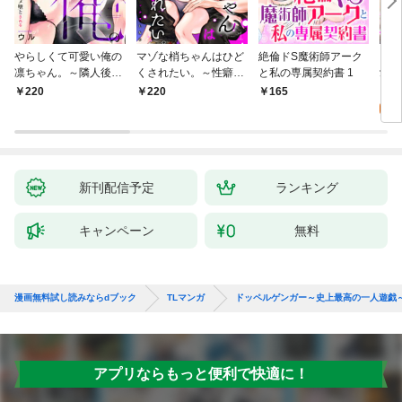
やらしくて可愛い俺の
マゾな梢ちゃんはひど
絶倫ドS魔術師アーク
キス
凛ちゃん。～隣人後輩
くされたい。～性癖マ
と私の専属契約書 1
愛？(
くんのイキすぎた執着
ッチした後輩と欲望の
0
220
220
165
にハメ堕とされる～(1)
ままにセックスしたら
～(1)
新刊配信予定
ランキング
キャンペーン
無料
漫画無料試し読みならdブック
TLマンガ
ドッペルゲンガー～史上最高の一人遊戯
アプリならもっと便利で快適に！