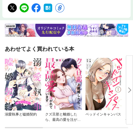
あわせてよく買われている本
溺愛執事と嘘婚契約
クズ旦那と離婚した
ベッドインキャンパス
Lov
ら、最高の愛を注がれ
他律
ています