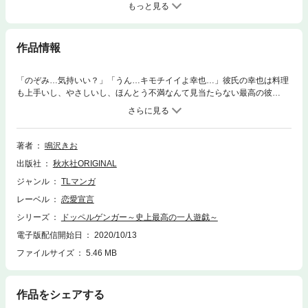
もっと見る
作品情報
「のぞみ…気持いい？」「うん…キモチイイよ幸也…」彼氏の幸也は料理
も上手いし、やさしいし、ほんとう不満なんて見当たらない最高の彼
氏…！ 不満なんて…ない……。だが、のぞみにはひとつだけ悩みがあっ
た。それはこんなに大好きな幸也とのHでイケないこと―。カラダの相性
は決して悪くないのに、なんでイケないの…？そんなある日、のぞみの前
にもうひとりの『のぞみ』が現れる。同じ顔・同じ名まえ・同じ記憶を持
著者
鳴沢きお
つ『男』の『のぞみ』―!? アナタいったい何者なのよ…？ 混乱するのぞみ
出版社
秋水社ORIGINAL
のもとに幸也がやってきて、のぞみは『のぞみ』をクローゼットに匿う。
のぞみと幸也のHを覗き見た男の『のぞみ』は―!?
ジャンル
TLマンガ
レーベル
恋愛宣言
シリーズ
ドッペルゲンガー～史上最高の一人遊戯～
電子版配信開始日
2020/10/13
ファイルサイズ
5.46 MB
作品をシェアする