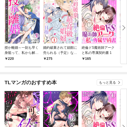
授か離婚～一刻も早く
婚約破棄されて娼館に
絶倫ドS魔術師アーク
私の
身籠って、私から解放
売られる（予定）なの
と私の専属契約書 1
まし
してさしあげます！1
で、超高級娼婦を目指
爵に
220
275
165
1
します！1
婚生
TLマンガのおすすめ本
もっと見る