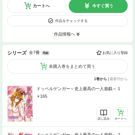
カートへ
今すぐ買う
作品をチェックする
作品情報へ
全7冊
シリーズ
お気に入り登録
完結
未購入巻をまとめて買う
1巻から
|
最新刊から
ドッペルゲンガー～史上最高の一人遊戯～ 1
165
試し読み
カートへ
ドッペルゲンガー～史上最高の一人遊戯～ 2