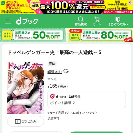
作品検索
カート
はじめての方へ
ドッペルゲンガー～史上最高の一人遊戯～ 5
完結
鳴沢きお
マンガ
165
(税込)
1
pt
獲得
ポイント詳細
dカード利用でさらにポイント+2%
返品不可
試し読み