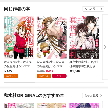
同じ作者の本
もっと見る
殺人鬼×転生～殺人鬼
殺人鬼×転生～殺人鬼
真夜中の審判～Hな刑
ドS
の転生先はシンママで
の転生先はシンママで
は午前零時に執行され
～彼
した～1
した～【単行本版】1
る～【完全版】
の夜
165
825
412
1,540
1,
試読フル
試読フル
割引
秋水社ORIGINALのおすすめ本
もっと見る