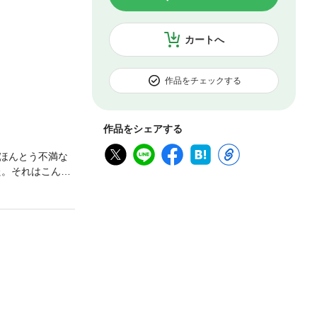
カートへ
作品をチェックする
作品をシェアする
ほんとう不満な
た。それはこんな
？そんなある日、
み』―!? アナ
ーゼットに匿う。