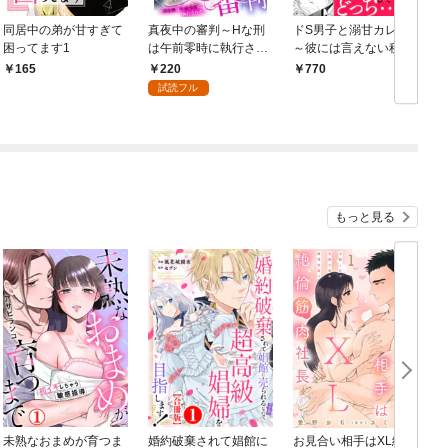
同居中の弟が甘すぎて
真夜中の審判～Hな刑
ドS男子と溺甘カレシ
困ってます1
は午前零時に執行され
～彼には言えない秘蜜
る～ 1【電子版特典付
の夜～【電子単行本
の
220
165
770
き】
版】 1
試読フル
もっと見る
未熟なおまめが育つま
婚約破棄されて娼館に
お見合い相手はXL絶倫