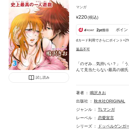
マンガ
220
(税込)
ポイン
2
pt
獲得
dカード利用でさらにポイント+2
返品不可
「のぞみ…気持いい？」「う
んて見当たらない最高の彼氏
に大好きな幸也とのHでイケ
試し読み
のぞみの前にもうひとりの『
タいったい何者なのよ…？ 
著者
鳴沢きお
のぞみと幸也のHを覗き見た
出版社
秋水社ORIGINAL
ジャンル
TLマンガ
レーベル
恋愛宣言
シリーズ
ドッペルゲンガ