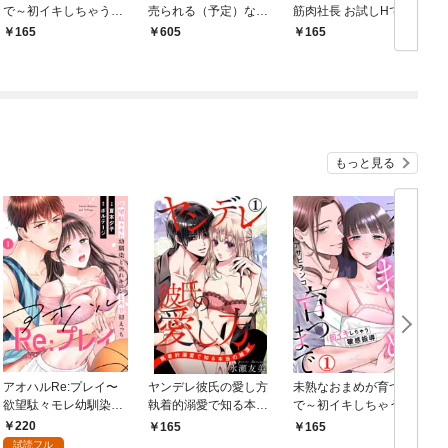
で～初イキしちゃう敏
売られる（予定）なの
筋肉社長 お試しHで気
感指導～1
で、超高級娼婦を目指
絶寸前の絶頂快感！？
165
605
165
します！【合冊版】1
1【電子書店限定特典
付き】
もっと見る
アオハルRe:プレイ〜
ヤンデレ彼氏の愛し方
未熟なおまめが育つま
欲望駄々モレ幼馴染と
執着的溺愛で知る本当
で～初イキしちゃう敏
焦れキュンとろ甘初え
の絶頂 1
感指導～1
220
165
165
っち〜（１）
試読フル