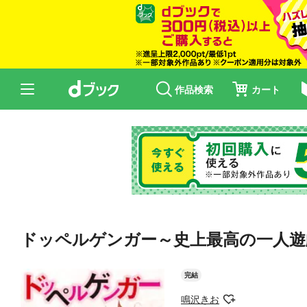
作品検索
カート
ドッペルゲンガー～史上最高の一人遊戯
完結
鳴沢きお