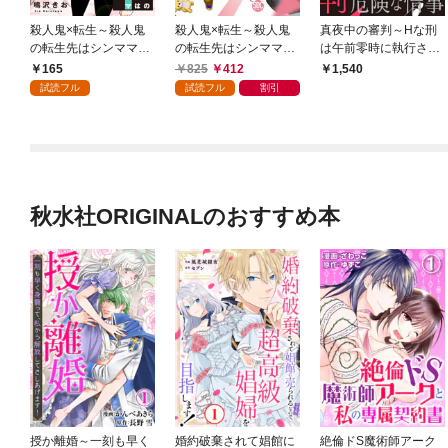
殺人鬼×転生～殺人鬼
殺人鬼×転生～殺人鬼
真夜中の審判～Hな刑
の転生先はシンママで
の転生先はシンママで
は午前零時に執行され
した～1
した～【単行本版】1
る～【完全版】
165
825
412
1,540
試読フル
試読フル
割引
秋水社ORIGINALのおすすめ本
授か離婚～一刻も早く
婚約破棄されて娼館に
絶倫ドS魔術師アーク