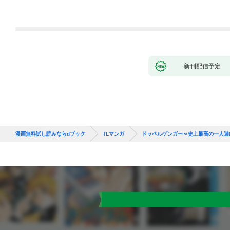
～(1)
新刊配信予定
漫画無料試し読みならdブック
TLマンガ
ドッペルゲンガー～史上最高の一人遊