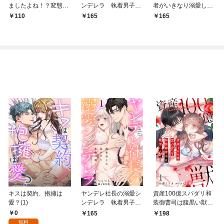
ましたよね！？変態公
ンデレラ 執着男子が
者がいきなり溺愛して
爵による困った溺愛結
見つけた本物の恋 1
きます1
110
165
165
婚生活 1
キスは契約、抱擁は
ヤンデレ社長の溺愛シ
資産100億スパダリ和
愛？(1)
ンデレラ 執着男子が
装御曹司は腹黒い獣～
見つけた本物の恋 1
イジワルな指遣いから
0
165
198
感じる圧倒的快感～ 1
無料