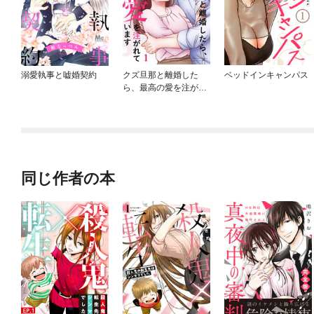
溺愛執事と嘘婚契約
クズ旦那と離婚した
ベッドインキャンパス
ら、最高の愛を注がれ
ています
同じ作者の本