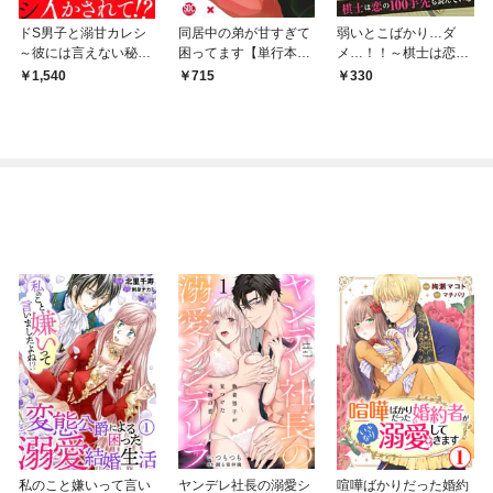
ドS男子と溺甘カレシ
同居中の弟が甘すぎて
弱いとこばかり…ダ
～彼には言えない秘蜜
困ってます【単行本
メ…！！～棋士は恋の
の夜～ 【完全版】
版】1【電子限定特典
１００手先も読んでい
1,540
715
330
付き】
る（１）【合本版】
私のこと嫌いって言い
ヤンデレ社長の溺愛シ
喧嘩ばかりだった婚約