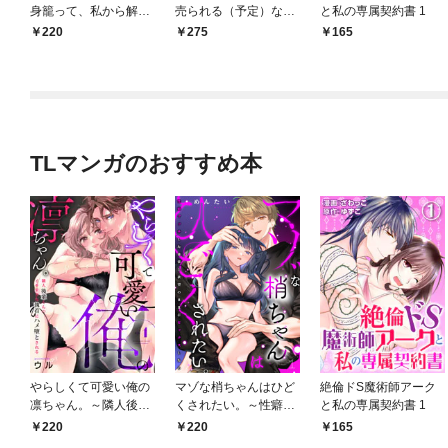
身籠って、私から解放
売られる（予定）なの
と私の専属契約書 1
してさしあげます！1
で、超高級娼婦を目指
220
275
165
します！1
TLマンガのおすすめ本
やらしくて可愛い俺の
マゾな梢ちゃんはひど
絶倫ドS魔術師アーク
凛ちゃん。～隣人後輩
くされたい。～性癖マ
と私の専属契約書 1
くんのイキすぎた執着
ッチした後輩と欲望の
220
220
165
にハメ堕とされる～(1)
ままにセックスしたら