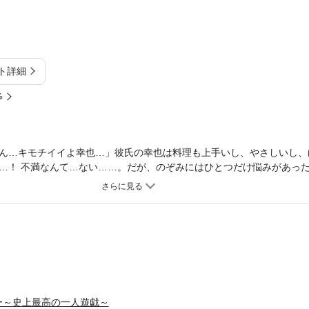
ト詳細
%
ん…キモチイイよ幸也…」彼氏の幸也は料理も上手いし、やさしいし、
…！ 不満なんて…ない……。だが、のぞみにはひとつだけ悩みがあっ
ないこと―。カラダの相性は決して悪くないのに、なんでイケないの…
のぞみ』が現れる。同じ顔・同じ名まえ・同じ記憶を持つ『男』の『のぞ
混乱するのぞみのもとに幸也がやってきて、のぞみは『のぞみ』をクロ
男の『のぞみ』は―!?
ー～史上最高の一人遊戯～