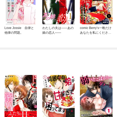
Love Jossie 自律と
わたしの夫は——あの
comic Berry’s一晩だけ
他律の問題。
娘の恋人——
あなたを私にください
～エリート御曹司と秘
密の切愛懐妊～