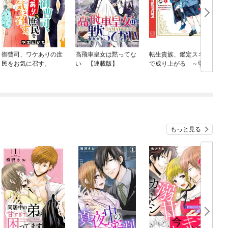
御曹司、ワケありの庶
高飛車皇女は黙ってな
転生貴族、鑑定スキル
民をお気に召す。
い 【連載版】
で成り上がる ～弱小
領地を受け継いだの
で、優秀な人材を増や
していたら、最強領地
になってた～
もっと見る