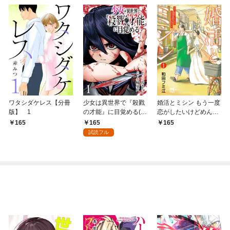
ワタシダケレス【分冊
少女は異世界で『殺戮
婚活とミシン もう一度
版】 1
の才能』に目覚める(話
恋がしたいけどめんど
売り) #1
くさい気もする【分冊
165
165
165
版】 1
試読フル