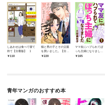
しあわせは食べて寝て
猫と男の子とその父親
ママ友にハブられてぼ
待て【分冊版】 1
を買いました。【分冊
っち主婦になりました
版】 1
【分冊版】 1
110
220
165
青年マンガのおすすめ本