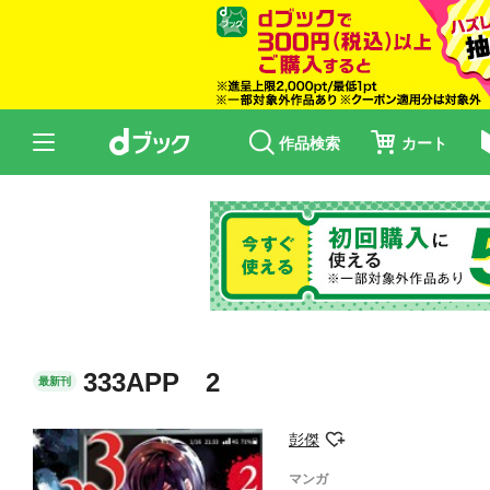
作品検索
カート
333APP 2
最新刊
彭傑
マンガ