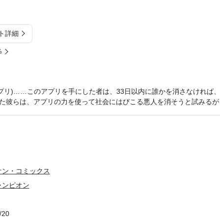
ト詳細
%
リーアプリ)……このアプリを手にした者は、33日以内に誰かを消さなければ
た彼らは、アプリの力を使って社会にはびこる悪人を消そうと試みるが…
オン・コミックス
ャンピオン
/20