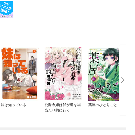
妹は知っている
公爵令嬢は我が道を場
薬屋のひとりごと
当たり的に行く
め