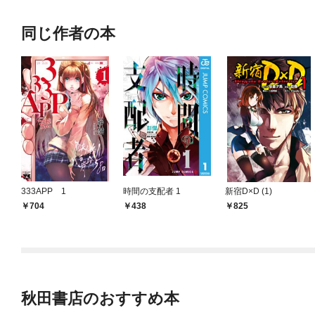
同じ作者の本
333APP 1
時間の支配者 1
新宿D×D (1)
704
438
825
秋田書店のおすすめ本