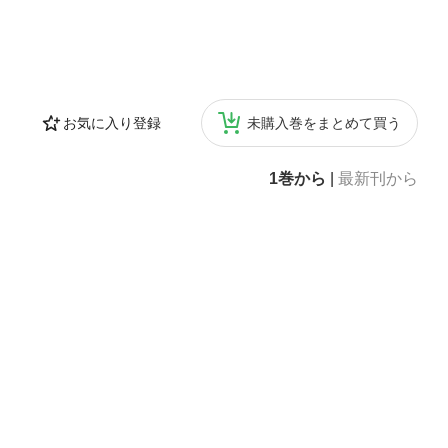
お気に入り登録
未購入巻をまとめて買う
1巻から
|
最新刊から