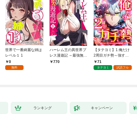
世界で一番綺麗な姉は
ハーレム王の異世界プ
【タテヨミ】1.俺だけ
レベル１ 1
レス漫遊記 ～最強無双
2周目ガチ勢～強すぎ
のおじさんはあらゆる
てゲームバランスを破
0
71
770
種族を嫁にする～（コ
壊した～
無料
タテヨミ
試読フル
ミック） 1
ランキング
キャンペーン