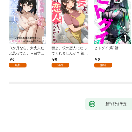
３か月なら、大丈夫だ
妻よ、僕の恋人になっ
ヒトグイ 第1話
と思ってた。～留学し
てくれませんか？ 第1
た僕の留守中に、一途
話
0
0
0
な彼女が汚されるまで
無料
無料
無料
～ 1話
新刊配信予定