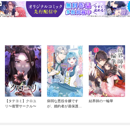
【タテヨミ】クロユ
病弱な悪役令嬢です
結界師の一輪華
リ〜復讐サークル〜
が、婚約者が過保護す
ぎて逃げ出したい(私た
ち犬猿の仲でしたよ
ね！？)