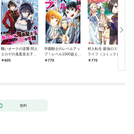
醜いオークの逆襲 同人
学園騎士のレベルアッ
村人転生 最強のスロー
エロゲの鬼畜皇太子に
プ！レベル1000超えの
ライフ（コミック） 1
転生した喪男の受難
転生者、落ちこぼれク
605
770
770
（コミック） 1
ラスに入学。そして、
（コミック） 1
無料