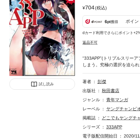
704
(税込)
ポイン
6
pt
獲得
dカード利用でさらにポイント+2
返品不可
“333APP”(トリプルス
しまう。究極の選択を迫られ
著者
彭傑
試し読み
出版社
秋田書店
ジャンル
青年マンガ
レーベル
ヤングチャンピ
掲載誌
どこでもヤングチ
シリーズ
333APP
電子版配信開始日
2020/11