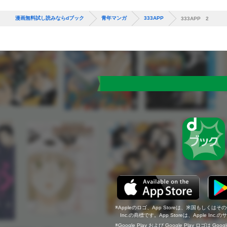
漫画無料試し読みならdブック
青年マンガ
333APP
333APP 2
Appleのロゴ、App Storeは、米国もしくはそ
Inc.の商標です。App Storeは、Apple In
Google Play および Google Play ロゴは Go