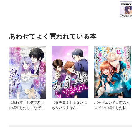
あわせてよく買われている本
【単行本】おデブ悪女
【タテヨミ】あなたは
バッドエンド目前のヒ
に転生したら、なぜか
もういりません
ロインに転生した私、
ラスボス王子様に執着
今世では恋愛するつも
されています
りがチートな兄が離し
てくれません！？@C
OMIC