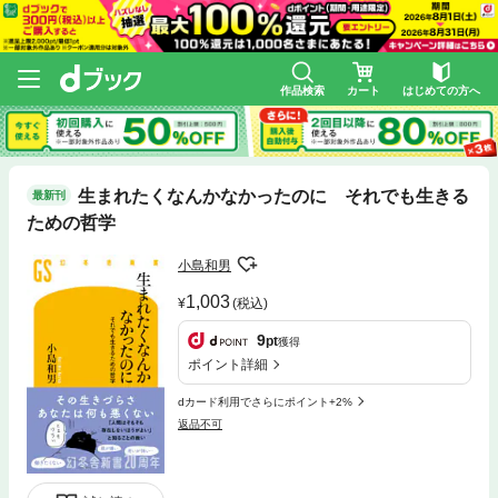
作品検索
カート
はじめての方へ
生まれたくなんかなかったのに それでも生きる
最新刊
ための哲学
小島和男
1,003
(税込)
9
pt
獲得
ポイント詳細
dカード利用でさらにポイント+2%
返品不可