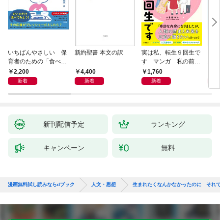
いちばんやさしい 保
新約聖書 本文の訳
実は私、転生９回生で
自閉
育者のための「食べな
す マンガ 私の前世
が小
い子」サポートＢＯＯ
物語
あう
2,200
4,400
1,760
2,
Ｋ 偏食・少食のお悩
新着
新着
新着
み解決！
新刊配信予定
ランキング
キャンペーン
無料
漫画無料試し読みならdブック
人文・思想
生まれたくなんかなかったのに それ