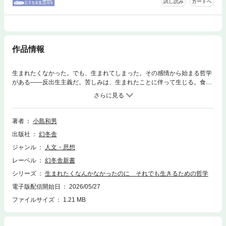
試し読み
カートへ
作品情報
生まれたくなかった。でも、生まれてしまった。その感情から始まる哲学
がある――反出生主義だ。苦しみは、生まれたことに伴って生じる。食べ
ていくための労働、結婚しないことへの不安、孤独の居心地の悪さ、そし
て避けられない老いと病。生きづらさは、甘えや怠けのせいではない。望
んでもいないのに、不完全な制度と社会のもとに生まれ落ちたからなの
だ。問題は社会であって、個人ではない。その構造を見抜くことで、自ら
著者
小島和男
の苦痛を減らす道筋が見えてくる。反出生主義の哲学者による、自分を守
出版社
幻冬舎
るための人生論。
ジャンル
人文・思想
レーベル
幻冬舎新書
シリーズ
生まれたくなんかなかったのに それでも生きるための哲学
電子版配信開始日
2026/05/27
ファイルサイズ
1.21 MB