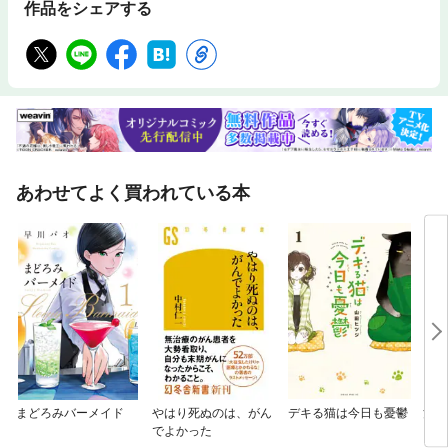
作品をシェアする
あわせてよく買われている本
まどろみバーメイド
やはり死ぬのは、がん
デキる猫は今日も憂鬱
涅槃
でよかった