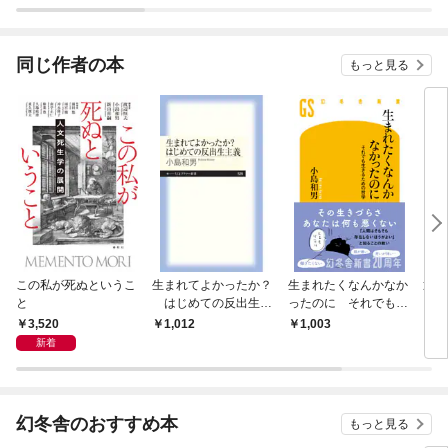
同じ作者の本
もっと見る
この私が死ぬというこ
生まれてよかったか？
生まれたくなんかなか
退屈
と
はじめての反出生主
ったのに それでも生
ース
義
きるための哲学
れな
3,520
1,012
1,003
1,
新着
幻冬舎のおすすめ本
もっと見る