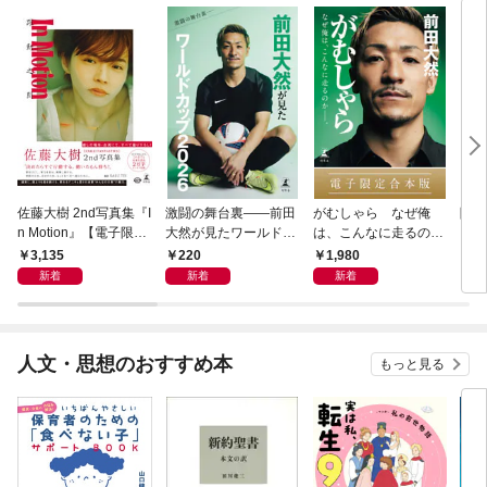
佐藤大樹 2nd写真集『I
激闘の舞台裏――前田
がむしゃら なぜ俺
降格
n Motion』【電子限定
大然が見たワールドカ
は、こんなに走るのか
動画特典付き】
ップ2026
——。【電子限定合本
3,135
220
1,980
7
版】
新着
新着
新着
人文・思想のおすすめ本
もっと見る