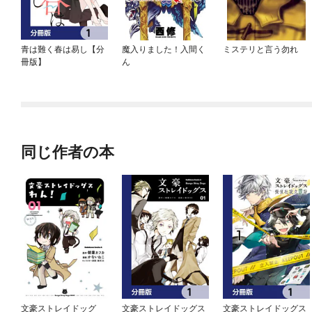
青は難く春は易し【分
魔入りました！入間く
ミステリと言う勿れ
冊版】
ん
同じ作者の本
文豪ストレイドッグ
文豪ストレイドッグス
文豪ストレイドッグス