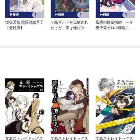
瀧夜叉姫 陰陽師絵草子
Ｓ級ギルドを追放され
辺境の錬金術師 ～今
【分冊版】
たけど、実は俺だけド
更予算ゼロの職場に戻
ラゴンの言葉がわかる
るとかもう無理～【分
ので、気付いたときに
冊版】
は竜騎士の頂点を極め
てました。【分冊版】
文豪ストレイドッグス
文豪ストレイドッグス
文豪ストレイドッグス