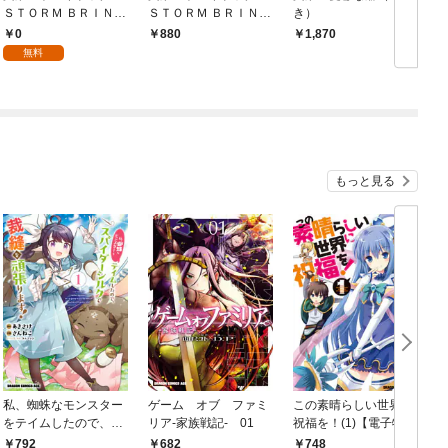
ＳＴＯＲＭ ＢＲＩＮＧ
ＳＴＯＲＭ ＢＲＩＮＧ
き）
ＥＲ【分冊版】 1
ＥＲ（１）
0
880
1,870
無料
もっと見る
私、蜘蛛なモンスター
ゲーム オブ ファミ
この素晴らしい世界に
をテイムしたので、ス
リア-家族戦記- 01
祝福を！(1)【電子特別
パイダーシルクで裁縫
版】
792
682
748