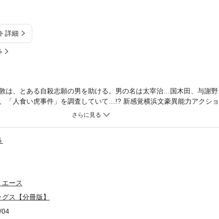
ト詳細
%
敦は、とある自殺志願の男を助ける。男の名は太宰治…国木田、与謝野
、「人食い虎事件」を調査していて…!? 新感覚横浜文豪異能力アクショ
分割したもので、本編内容は同一のものとなります。重複購入にご注意く
５
・エース
ッグス【分冊版】
/04