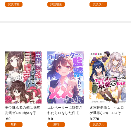
試読増量
試読増量
試読フル
王位継承者の俺は覚醒
エレベーターに監禁さ
迷宮狂走曲 1 ～エロ
兆候ゼロの肉体を手に
れたらxxをした件【全
ゲ世界なのにエロそっ
入れて自由を謳歌す
年齢版】(1)
ちのけでひたすら最強
0
0
770
る。1
を目指すモブ転生者～
無料
無料
試読フル