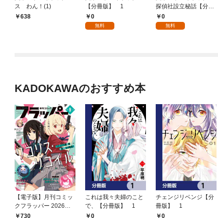
ス わん！(1)
【分冊版】 1
探偵社設立秘話【分冊
版】 1
0
0
638
無料
無料
KADOKAWAのおすすめ本
【電子版】月刊コミッ
これは我々夫婦のこと
チェンジリベンジ【分
クフラッパー 2026年9
で、【分冊版】 1
冊版】 1
月号
730
0
0