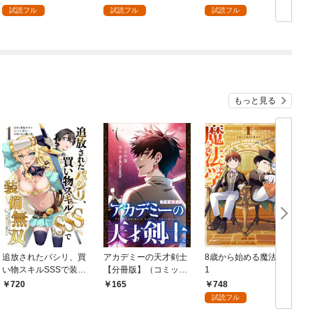
を頑張ります！ 1
試読フル
試読フル
試読フル
もっと見る
追放されたパシリ、買
アカデミーの天才剣士
8歳から始める魔法学
い物スキルSSSで装備
【分冊版】（コミッ
1
無双 ～買ったモノを
ク） １話【フルカラ
748
720
165
超強化して最強パーテ
ー】
試読フル
ィー目指します～【単