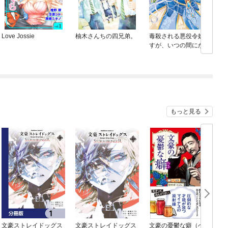
Love Jossie
柚木さんちの四兄弟。
毒殺される悪役令嬢で
すが、いつの間にか溺
愛ルートに入っていた
ようで
もっと見る
文豪ストレイドッグス
文豪ストレイドッグス
文豪の憂鬱な癖（へ