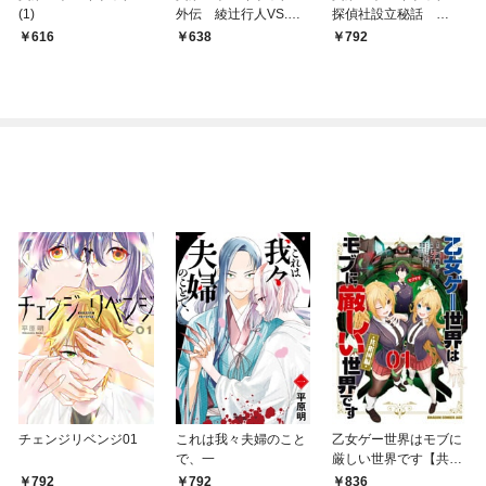
(1)
外伝 綾辻行人VS.京
探偵社設立秘話
極夏彦 （１）
（１）
616
638
792
チェンジリベンジ01
これは我々夫婦のこと
乙女ゲー世界はモブに
で、一
厳しい世界です【共和
国編】 ０１
792
792
836