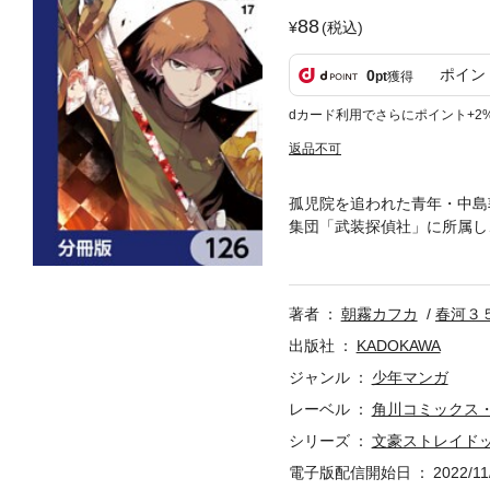
88
(税込)
ポイン
0
pt
獲得
dカード利用でさらにポイント+2
返品不可
孤児院を追われた青年・中島
集団「武装探偵社」に所属し
26弾。※本作品は単行本を
著者
朝霧カフカ
春河３
出版社
KADOKAWA
ジャンル
少年マンガ
レーベル
角川コミックス
シリーズ
文豪ストレイド
電子版配信開始日
2022/11