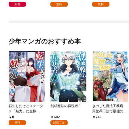
新着
無料
無料
少年マンガのおすすめ本
転生したけどステータ
創成魔法の再現者 1
きのした魔法工務店
ス「魅力」に全振
異世界工法で最強の家
り！？(1)
づくりを（コミック）
0
682
748
１
無料
試読フル