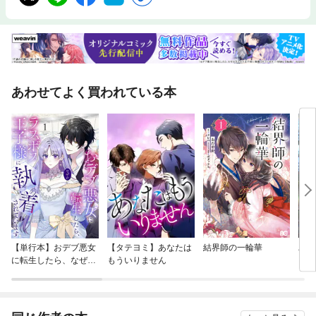
あわせてよく買われている本
【単行本】おデブ悪女
【タテヨミ】あなたは
結界師の一輪華
バッ
に転生したら、なぜか
もういりません
ロイ
ラスボス王子様に執着
今世
されています
りが
てく
OMI