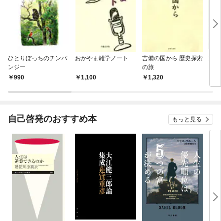
ひとりぼっちのチンパ
おかやま雑学ノート
吉備の国から 歴史探索
旭川
ンジー
の旅
990
1,100
1,320
1,
自己啓発のおすすめ本
もっと見る