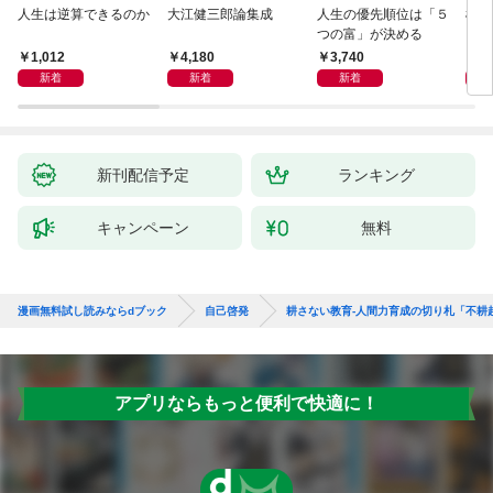
人生は逆算できるのか
大江健三郎論集成
人生の優先順位は「５
極限
つの富」が決める
1,012
4,180
3,740
2,
新着
新着
新着
新刊配信予定
ランキング
キャンペーン
無料
漫画無料試し読みならdブック
自己啓発
耕さない教育-人間力育成の切り札「不耕
アプリならもっと便利で快適に！