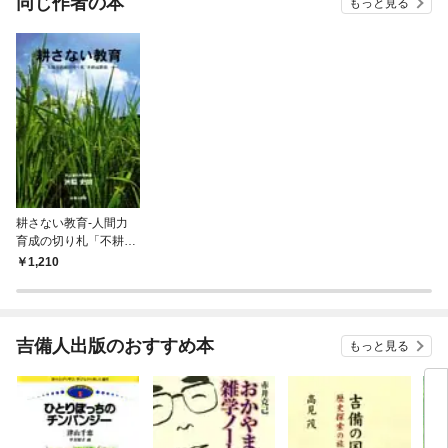
同じ作者の本
もっと見る
耕さない教育-人間力
育成の切り札「不耕起
教育」-
1,210
吉備人出版のおすすめ本
もっと見る