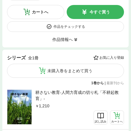
カートへ
今すぐ買う
作品をチェックする
作品情報へ
シリーズ
全1冊
お気に入り登録
未購入巻をまとめて買う
1巻から
|
最新刊から
耕さない教育-人間力育成の切り札「不耕起教
育」-
1,210
試し読み
カートへ