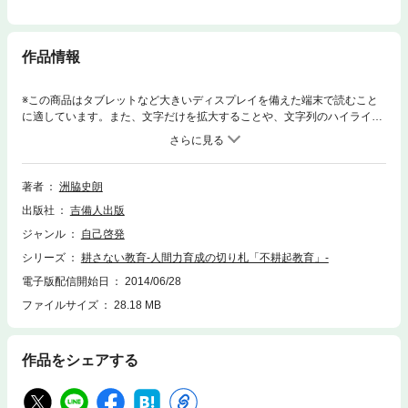
作品情報
※この商品はタブレットなど大きいディスプレイを備えた端末で読むこと
に適しています。また、文字だけを拡大することや、文字列のハイライ
ト、検索、辞書の参照、引用などの機能が使用できません。信頼される教
師になるために、必要とされるものは何か―小学校教諭、校長を長年勤
め、現在は大学で教員養成に携わる著者が、自身の幼い頃の思い出や家族
の励ましなどのエピソード紹介し、教師時代に体験したさまざまなケース
著者
洲脇史朗
を振り返りながら、あるべき教師像を探る。
出版社
吉備人出版
ジャンル
自己啓発
シリーズ
耕さない教育-人間力育成の切り札「不耕起教育」-
電子版配信開始日
2014/06/28
ファイルサイズ
28.18 MB
作品をシェアする