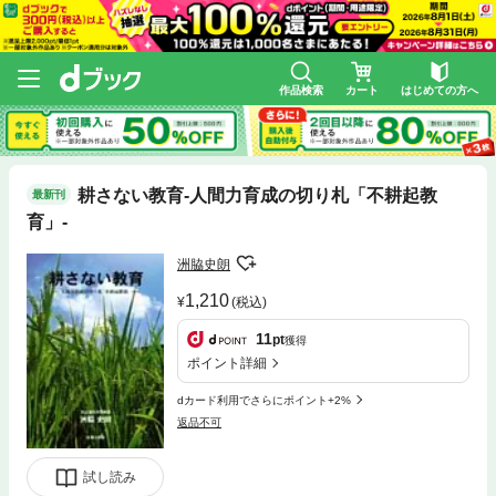
作品検索
カート
はじめての方へ
耕さない教育-人間力育成の切り札「不耕起教
最新刊
育」-
洲脇史朗
1,210
(税込)
11
pt
獲得
ポイント詳細
dカード利用でさらにポイント+2%
返品不可
試し読み