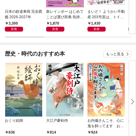
日本の鉄道車両 完全図
新レインボー はじめて
まいど！ ようかい不動
えさ
鑑 2026-2027年
ことば選び辞典 気持ち
産 203号室は、トイレ
のことば
の花子さんの部屋？
3,300
1,870
1,430
1,
新着
新着
新着
歴史・時代のおすすめ本
もっと見る
おくり絵師
大江戸豪剣侍
お内儀さんこそ、心に
極道
鬼を飼ってます おけ
いの戯作手帖
836
814
924
8