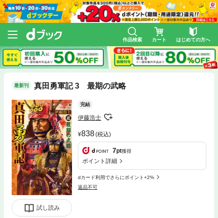
作品検索
カート
はじめての方へ
真田勇軍記 3 最期の武略
最新刊
完結
伊藤浩士
838
(税込)
7
pt
獲得
ポイント詳細
dカード利用でさらにポイント+2%
返品不可
試し読み