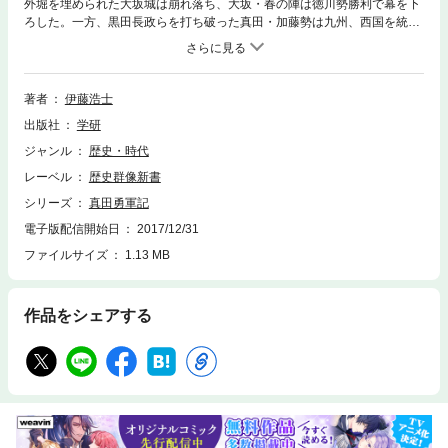
外堀を埋められた大坂城は崩れ落ち、大坂・春の陣は徳川勢勝利で幕を下
ろした。一方、黒田長政らを打ち破った真田・加藤勢は九州、西国を統一
したが次の一手をあぐねていた。そこに“昌幸死す”の報せと、幸村宛ての
遺言が記された密書が届いた！？
著者
伊藤浩士
出版社
学研
ジャンル
歴史・時代
レーベル
歴史群像新書
シリーズ
真田勇軍記
電子版配信開始日
2017/12/31
ファイルサイズ
1.13 MB
作品をシェアする