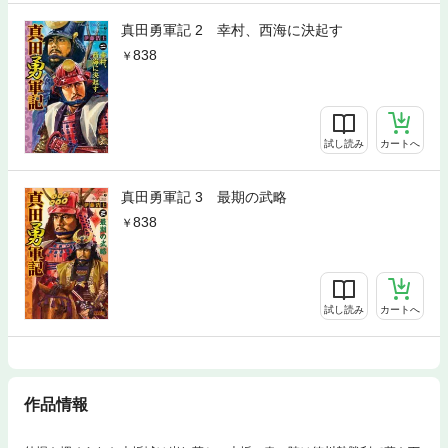
真田勇軍記 2 幸村、西海に決起す
838
試し読み
カートへ
真田勇軍記 3 最期の武略
838
試し読み
カートへ
作品情報