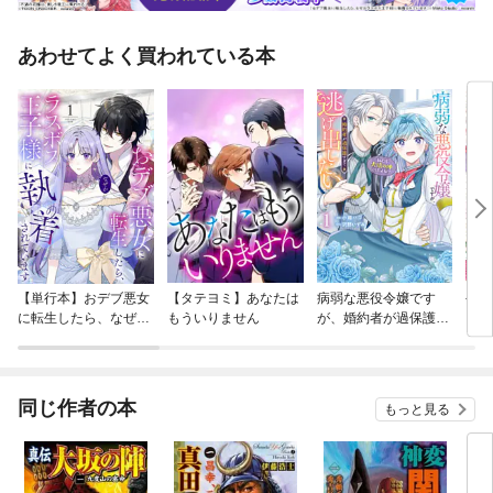
あわせてよく買われている本
【単行本】おデブ悪女
【タテヨミ】あなたは
病弱な悪役令嬢です
公爵
に転生したら、なぜか
もういりません
が、婚約者が過保護す
当た
ラスボス王子様に執着
ぎて逃げ出したい(私
されています
たち犬猿の仲でしたよ
ね！？)
同じ作者の本
もっと見る