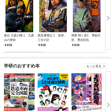
真伝 大坂の陣 1 九度
真田勇軍記 1 昌幸、
神変 関ヶ原1 秀頼夭
天正
山の密命
三分の計
折、秀吉狂乱
殺の
838
838
838
8
学研のおすすめ本
もっと見る