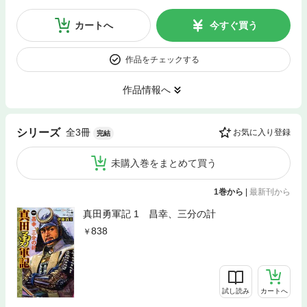
カートへ
今すぐ買う
作品をチェックする
作品情報へ
全3冊
シリーズ
お気に入り登録
完結
未購入巻をまとめて買う
1巻から
|
最新刊から
真田勇軍記 1 昌幸、三分の計
838
試し読み
カートへ