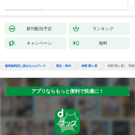
新刊配信予定
ランキング
キャンペーン
無料
漫画無料試し読みならdブック
歴史・時代
神変 関ヶ原
神変 関ヶ原1 秀
アプリならもっと便利で快適に！