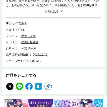
慶長3年。豊臣秀頼が急死。混迷する跡目争いのなか跡継ぎに決まったの
は、北の政所の兄、木下家定の養子、木下勝俊だった。若き聡明な勝俊
が、真田信繁らとともに、徳川の天下簒奪から豊臣家を守るために立ち上
がる。ここに天下を二分する戦いが始まった！！
著者
伊藤浩士
出版社
学研
ジャンル
歴史・時代
レーベル
歴史群像新書
シリーズ
神変 関ヶ原
電子版配信開始日
2017/12/31
ファイルサイズ
1.02 MB
作品をシェアする