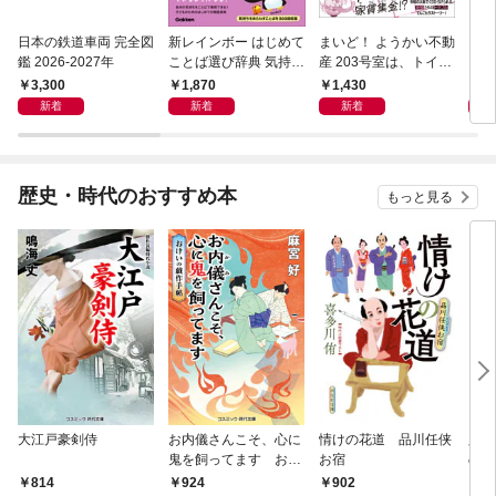
日本の鉄道車両 完全図
新レインボー はじめて
まいど！ ようかい不動
えさ
鑑 2026-2027年
ことば選び辞典 気持ち
産 203号室は、トイレ
のことば
の花子さんの部屋？
3,300
1,870
1,430
1,
新着
新着
新着
歴史・時代のおすすめ本
もっと見る
大江戸豪剣侍
お内儀さんこそ、心に
情けの花道 品川任侠
必殺
鬼を飼ってます おけ
お宿
の弦
いの戯作手帖
814
924
902
8