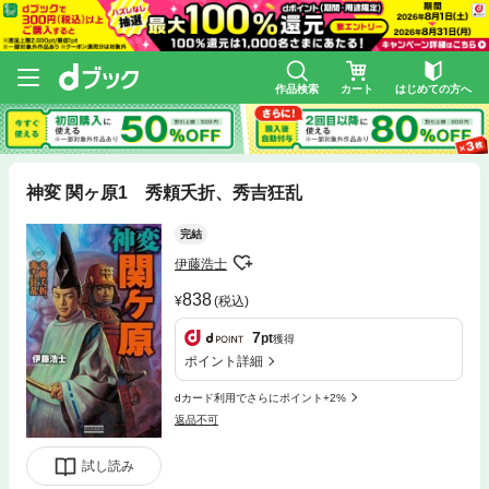
作品検索
カート
はじめての方へ
神変 関ヶ原1 秀頼夭折、秀吉狂乱
完結
伊藤浩士
838
(税込)
7
pt
獲得
ポイント詳細
dカード利用でさらにポイント+2%
返品不可
試し読み