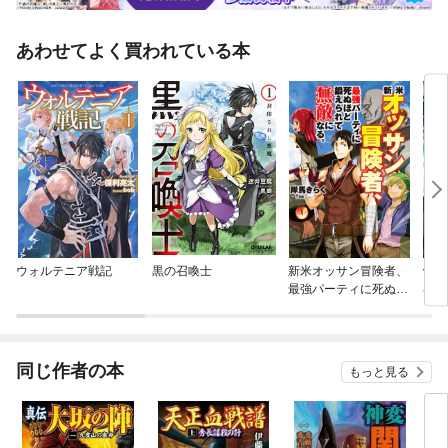
あわせてよく買われている本
ウォルテニア戦記
黒の召喚士
新米オッサン冒険者、
骸骨
最強パーティに死ぬほ
界へ
ど鍛えられて無敵にな
る。
同じ作者の本
もっと見る