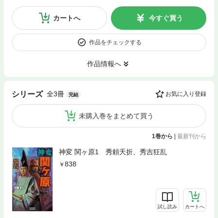
カートへ
今すぐ買う
作品をチェックする
作品情報へ
全3冊
シリーズ
お気に入り登録
完結
未購入巻をまとめて買う
1巻から
|
最新刊から
神変 関ヶ原1 秀頼夭折、秀吉狂乱
838
試し読み
カートへ