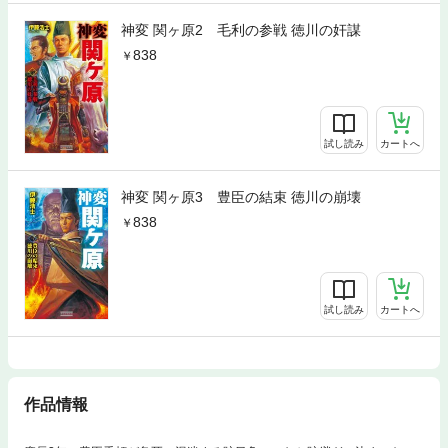
神変 関ヶ原2 毛利の参戦 徳川の奸謀
838
試し読み
カートへ
神変 関ヶ原3 豊臣の結束 徳川の崩壊
838
試し読み
カートへ
作品情報