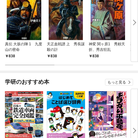
真伝 大坂の陣 1 九度
天正血戦譜 上 秀長謀
神変 関ヶ原1 秀頼夭
覇者
山の密命
殺の計
折、秀吉狂乱
若獅
838
838
838
8
学研のおすすめ本
もっと見る