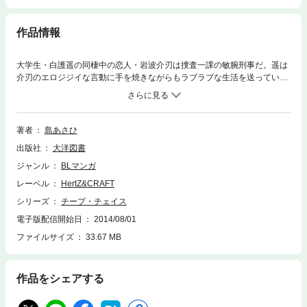
作品情報
大学生・白護遥の同棲中の恋人・岩波介刃は捜査一課の敏腕刑事だ。遥は
介刃のエロジジイな言動に手を焼きながらもラブラブな生活を送ってい
た。そんなある日、遥はバイト先のホテルの支配人から映画のチケットを
もらい、介刃とデートをすることに。だが、デートの待ち合わせ場所で介
刃が銃弾に倒れてしまう！そこには介刃を逆恨みしていた凶悪犯の罠
が…！？
著者
島あさひ
出版社
大洋図書
ジャンル
BLマンガ
レーベル
HertZ&CRAFT
シリーズ
チープ・チェイス
電子版配信開始日
2014/08/01
ファイルサイズ
33.67 MB
作品をシェアする