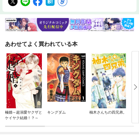
あわせてよく買われている本
極婚～超溺愛ヤクザと
キングダム
柚木さんちの四兄弟。
お嬢
ケイヤク結婚！？～