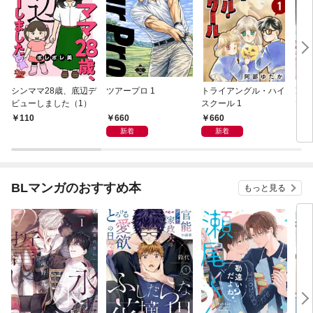
シンママ28歳、底辺デ
ツアープロ 1
トライアングル・ハイ
冷蔵
ビューしました（1）
スクール 1
てー
コレ
660
660
110
6
新着
新着
BLマンガのおすすめ本
もっと見る