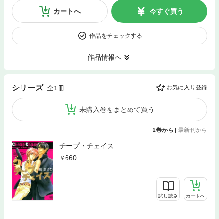
カートへ
今すぐ買う
作品をチェックする
作品情報へ
シリーズ
全1冊
お気に入り登録
未購入巻をまとめて買う
1巻から
|
最新刊から
チープ・チェイス
660
試し読み
カートへ