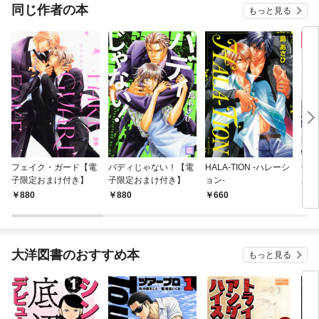
同じ作者の本
もっと見る
フェイク・ガード【電
バディじゃない！【電
HALA-TION -ハレーシ
裸、
子限定おまけ付き】
子限定おまけ付き】
ョン-
定お
880
880
660
8
大洋図書のおすすめ本
もっと見る