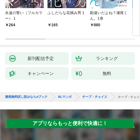
永遠の誓い（フルカラ
ふしだらな花摘み男 1
勘違いだよね？瀬尾く
薄明
ー） 1
ん。1巻
版】
264
165
880
8
新刊配信予定
ランキング
キャンペーン
無料
漫画無料試し読みならdブック
BLマンガ
チープ・チェイス
チープ・チェイ
アプリならもっと便利で快適に！