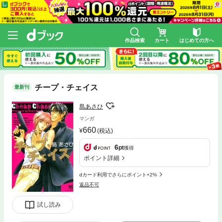
作品検索
カート
はじめての方へ
チープ・チェイス
最新刊
島あさひ
マンガ
660
(税込)
6
pt
獲得
ポイント詳細
dカード利用でさらにポイント+2%
返品不可
試し読み