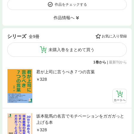
作品をチェックする
作品情報へ
シリーズ
全9冊
お気に入り登録
未購入巻をまとめて買う
1巻から
|
最新刊から
君が上司に言うべき７つの言葉
328
カートへ
坂本龍馬の名言でモチベーションをガガガっと
上げる本
328