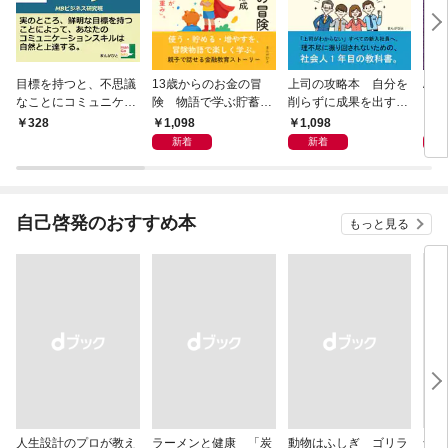
目標を持つと、不思議
13歳からのお金の冒
上司の攻略本 自分を
Al 
なことにコミュニケー
険 物語で学ぶ貯蓄と
削らずに成果を出す方
メロ
ション能力が爆発的に
資産形成
法
1,098
1,098
1,
328
向上する。
新着
新着
自己啓発のおすすめ本
もっと見る
人生設計のプロが教え
ラーメンと健康 「炭
動物はふしぎ ゴリラ
食の