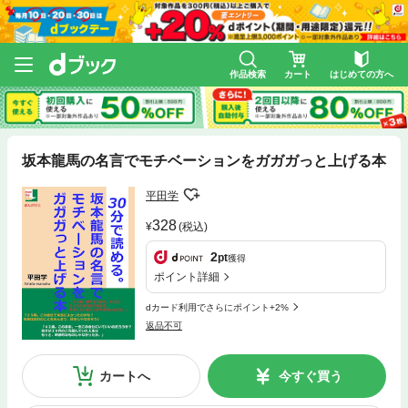
作品検索
カート
はじめての方へ
坂本龍馬の名言でモチベーションをガガガっと上げる本
平田学
328
(税込)
2
pt
獲得
ポイント詳細
dカード利用でさらにポイント+2%
返品不可
カートへ
今すぐ買う