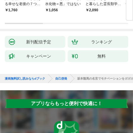
る幸せな老後の７つの
水化物＝悪」ではない
と暮らした霊長類学者
冊合
条件
と、アザラシと泳いだ
れる
￥1,760
￥1,056
￥2,090
￥2,
獣医が語り合う
られ
新刊配信予定
ランキング
キャンペーン
無料
漫画無料試し読みならdブック
自己啓発
坂本龍馬の名言でモチベーションをガガ
アプリならもっと便利で快適に！