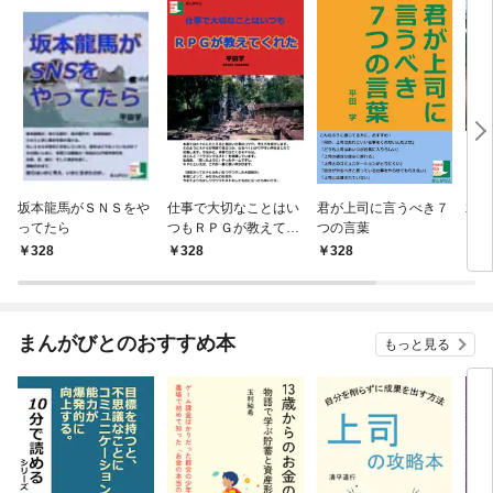
坂本龍馬がＳＮＳをや
仕事で大切なことはい
君が上司に言うべき７
君を
ってたら
つもＲＰＧが教えてく
つの言葉
自問
れた
仕事
328
328
328
3
る価
まんがびとのおすすめ本
もっと見る