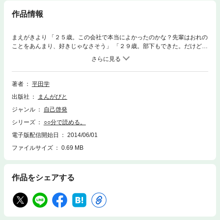
作品情報
まえがきより 「２５歳。この会社で本当によかったのかな？先輩はおれの
ことをあんまり、好きじゃなさそう」 「２９歳。部下もできた。だけど、
こいつバカなの？なんで、そのくらいのことができないんだよ。」 「３６
歳。上司には業績を求められ、部下は２９歳にもなって学生気分が抜けな
い。ストレスがつらい。」 「４２歳。このまま、一生この会社にいていい
のだろうか？自分が２０代のころ望んでいた人生はもっと、刺激的なもの
著者
平田学
じゃなかったか。」 「５３歳。自分の今までやってきた仕事に意味があっ
出版社
まんがびと
たのだろうか。何か残せたのだろうか。思い返せば後悔ばかりだ。」 自分
の運命は自分で決めるしかない。そして燃えさかるような熱い運命を選び
ジャンル
自己啓発
たいなら、圧倒的な高いモチベーションが必要だ。 本書は、坂本龍馬の言
シリーズ
○○分で読める。
葉を題材に、モチベーションアップを目的として執筆した。ビジネスノウ
ハウについての記載もあるが、それもモチベーションアップのためだ。と
電子版配信開始日
2014/06/01
にかく、本書は実用書だ。一言でもあなたに刺さって、それが、あなたの
ファイルサイズ
0.69 MB
今日と、明日のためのモチベーションアップになってほしい。 以下あとが
きより抜粋 「ほたえな！」 幕末回天の大事業を成し遂げた龍馬は、その
日、風邪を引いていた。陸援隊の隊長、中岡慎太郎と近江屋でくつろいで
作品をシェアする
いたところ、階下で物音がしたため、静かにしろという意味で、「ほたえ
な！」という土佐言葉を発した。 「中岡、おれは海援隊で世界にいくぞ。
世界中でしこたま貿易して金を稼ぎまくって、列強の技術や黒船を買い上
げて、日本を一流の国家にしてやる。」 浦賀沖ではじめて黒船を見たとき
から龍馬の夢は黒船を駆って世界中… 以上まえがきより抜粋