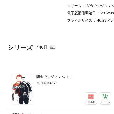
シリーズ
闇金ウシジマく
電子版配信開始日
2012/08
ファイルサイズ
46.23 MB
シリーズ
全46冊
完結
闇金ウシジマくん（１）
814
407
1冊無料
カートへ