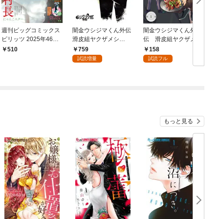
週刊ビッグコミックス
闇金ウシジマくん外伝
闇金ウシジマくん外
ピリッツ 2025年46号
滑皮組ヤクザメシ
伝 滑皮組ヤクザメシ
【デジタル版限定グラ
（１）
【単話】（１）
759
158
510
ビア増量「アンゴラ村
試読増量
試読フル
長」】（2025年10月1
0日発売号）
もっと見る