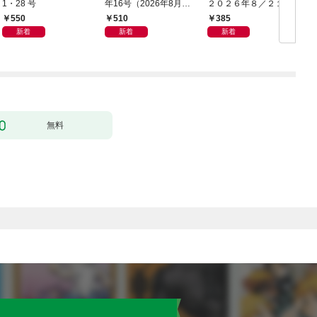
1・28 号
年16号（2026年8月7
２０２６年８／２１・
日発売）
２８合併号
550
510
385
新着
新着
新着
無料