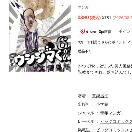
マンガ
390
(税込)
781
(2026/08
ポイン
3
pt
獲得
dカード利用でさらにポイント+2
返品不可
かつてNo．2だった美人風
説教までされ、落ち込んでし
も急上昇していた。焦り始め
著者
真鍋昌平
出版社
小学館
ジャンル
青年マンガ
レーベル
ビッグコミック
掲載誌
ビッグコミックス