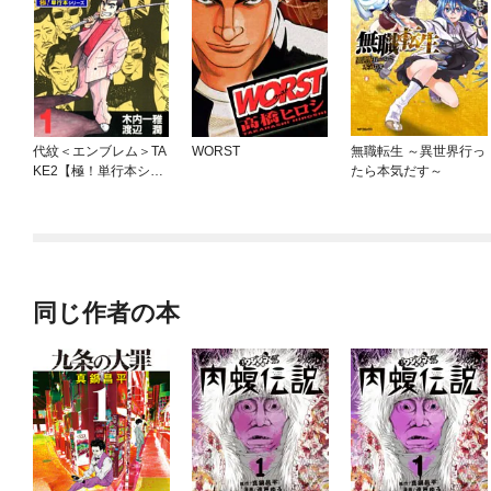
代紋＜エンブレム＞TA
WORST
無職転生 ～異世界行っ
KE2【極！単行本シリ
たら本気だす～
ーズ】
同じ作者の本