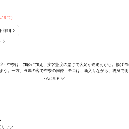
/17まで)
ト詳細
%
俗嬢・杏奈は、加齢に加え、接客態度の悪さで客足が途絶えがち。揚げ句
まう。一方、丑嶋の客で杏奈の同僚・モコは、新入りながら、親身で明
た杏奈は、No．1である瑞樹の待機室へ乗り込み…！？
ス
ピリッツ