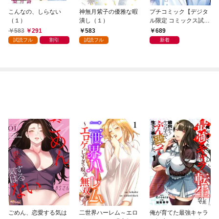
こんなの、しらない
神無月紫子の優雅な暇
プチコミック【デジタ
（１）
潰し（１）
ル限定 コミックス試し
読み特典付き】 2026
583
291
583
689
年9月号（2026年8月7
試読フル
割引
試読フル
新着
日発売）
ごめん、恋愛する気は
二世界ハーレム～エロ
俺が育てた最強キャラ