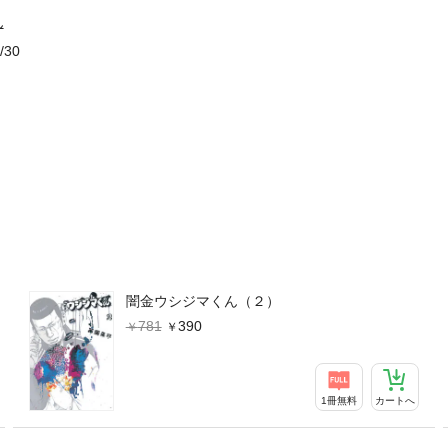
ん
/30
闇金ウシジマくん（２）
781
390
1冊無料
カートへ