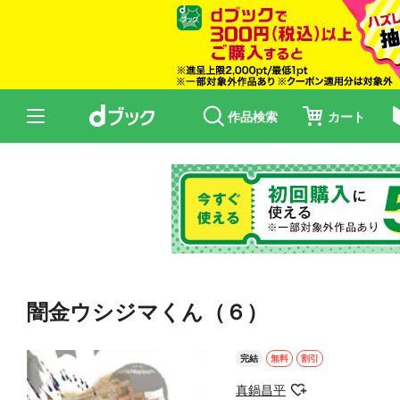
作品検索
カート
闇金ウシジマくん（６）
完結
無料
割引
真鍋昌平