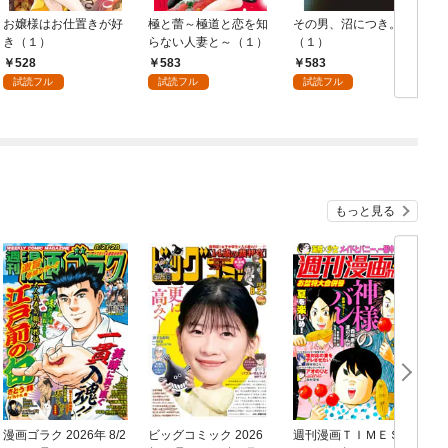
お嬢様はお仕置きが好
極と蕾～極道と恋を知
その男、沼につき。
き（１）
らない人妻と～（１）
（１）
528
583
583
試読フル
試読フル
試読フル
もっと見る
漫画ゴラク 2026年 8/2
ビッグコミック 2026
週刊漫画ＴＩＭＥＳ