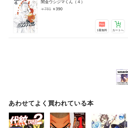
闇金ウシジマくん（４）
781
390
1冊無料
カートへ
あわせてよく買われている本