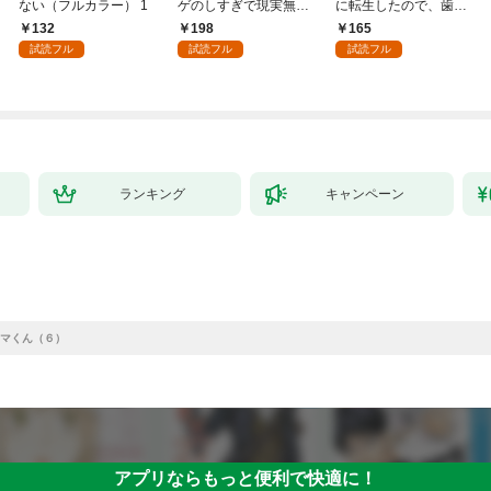
ない（フルカラー） 1
ゲのしすぎで現実無双
に転生したので、歯向
～１
かうヤツはすべてぶん
132
198
165
殴って生きる事にしま
試読フル
試読フル
試読フル
した。１
ランキング
キャンペーン
マくん（６）
アプリならもっと便利で快適に！