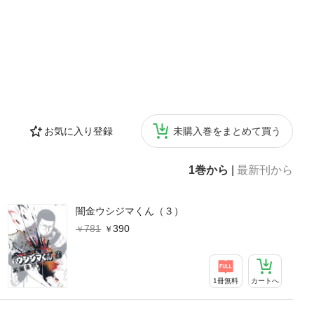
お気に入り登録
未購入巻をまとめて買う
1巻から
|
最新刊から
闇金ウシジマくん（３）
781
390
1冊無料
カートへ