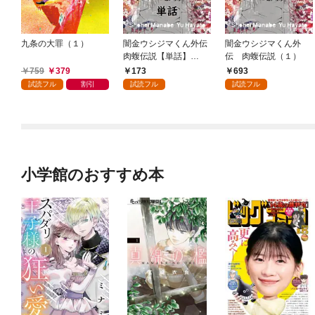
九条の大罪（１）
闇金ウシジマくん外伝
闇金ウシジマくん外
肉蝮伝説【単話】
伝 肉蝮伝説（１）
（１）
759
379
173
693
試読フル
割引
試読フル
試読フル
小学館のおすすめ本