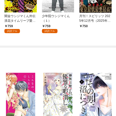
闇金ウシジマくん外伝
少年院ウシジマくん
月刊！スピリッツ 202
浪花タイムリープ愛沢
（１）
5年12月号（2025年10
くん（１）
月27日発売号）
759
759
750
試読フル
試読フル