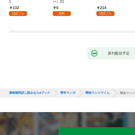
1
ー）01
132
0
214
試読フル
無料
試読フル
新刊配信予定
漫画無料試し読みならdブック
青年マンガ
闇金ウシジマくん
闇金ウシジ