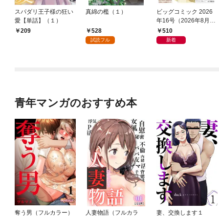
スパダリ王子様の狂い
真綿の檻（１）
ビッグコミック 2026
愛【単話】（１）
年16号（2026年8月7
日発売）
528
510
209
試読フル
新着
青年マンガのおすすめ本
奪う男（フルカラー）
人妻物語（フルカラ
妻、交換します１