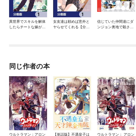
異世界でスキルを解体
女友達は頼めば意外と
信じていた仲間達にダ
したらチートな嫁が増
ヤらせてくれる【分冊
ンジョン奥地で殺され
殖しました 概念交差の
版】
かけたがギフト『無限
ストラクチャー【分冊
ガチャ』でレベル９９
版】
９９の仲間達を手に入
れて元パーティーメン
バーと世界に復讐＆
『ざまぁ！』します！
同じ作者の本
ウルトラマン：アロン
【単話版】不遇皇子は
ウルトラマン： アロン