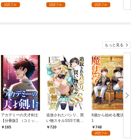
を頑張ります！ 1
試読フル
試読フル
試読フル
もっと見る
アカデミーの天才剣士
追放されたパシリ、買
8歳から始める魔法学
【分冊版】（コミッ
い物スキルSSSで装備
1
ク） １話【フルカラ
無双 ～買ったモノを
748
165
720
ー】
超強化して最強パーテ
試読フル
ィー目指します～【単