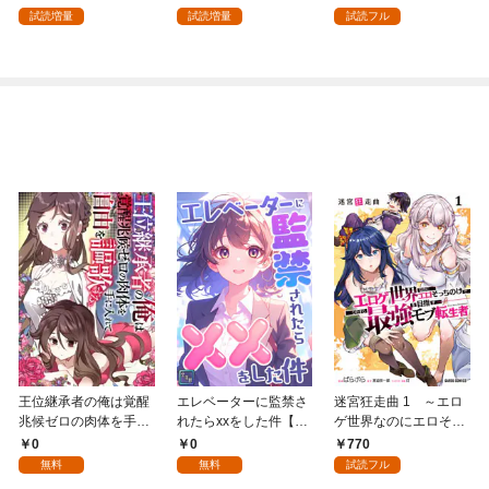
試読増量
試読増量
試読フル
王位継承者の俺は覚醒
エレベーターに監禁さ
迷宮狂走曲 1 ～エロ
兆候ゼロの肉体を手に
れたらxxをした件【全
ゲ世界なのにエロそっ
入れて自由を謳歌す
年齢版】(1)
ちのけでひたすら最強
0
0
770
る。1
を目指すモブ転生者～
無料
無料
試読フル