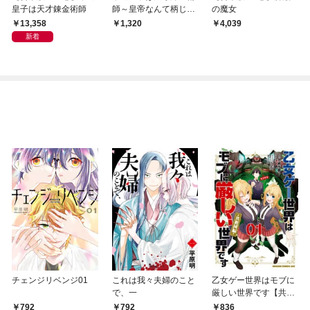
皇子は天才錬金術師
師～皇帝なんて柄じゃ
の魔女
ないので弟妹を可愛が
13,358
1,320
4,039
りたい～【電子書籍限
新着
定書き下ろしSS付き】
チェンジリベンジ01
これは我々夫婦のこと
乙女ゲー世界はモブに
で、一
厳しい世界です【共和
国編】 ０１
792
792
836