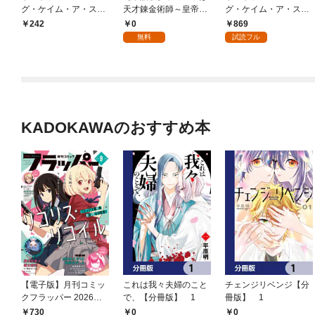
グ・ケイム・ア・スパ
天才錬金術師～皇帝な
グ・ケイム・ア・スパ
イダーマン【単話】
んて柄じゃないので弟
イダーマン（１）
0
869
242
（１）
妹を可愛がりたい～@
無料
試読フル
COMIC 第1話
KADOKAWAのおすすめ本
【電子版】月刊コミッ
これは我々夫婦のこと
チェンジリベンジ【分
クフラッパー 2026年9
で、【分冊版】 1
冊版】 1
月号
730
0
0