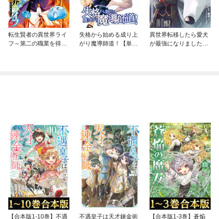
転生賢者の異世界ライ
失格から始める成り上
異世界転移したら愛犬
フ～第二の職業を得
がり魔導師道！【単話
が最強になりました～
て、世界最強になりま
版】
シルバーフェンリルと
した～
俺が異世界暮らしを始
めたら～ 【単話版】
【合本版1-10巻】不遇
不遇皇子は天才錬金術
【合本版1-3巻】蒼焔