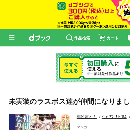
作品検索
カート
未実装のラスボス達が仲間になりまし
緋呂河とも
ながワサビ64
マンガ