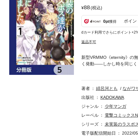
88
(税込)
ポイン
0
pt
獲得
dカード利用でさらにポイント+2
返品不可
新型VRMMO《eterni
く発動――しかし時を同じくし
=現実の死となるデスゲーム
城》へと転移していた。そこ
た……。しかしそんな彼の心
著者
緋呂河とも
ながワサ
となり矛となりましょう」ゲ
を生き抜く、壮大な冒険物語
出版社
KADOKAWA
なります。重複購入にご注意
ジャンル
少年マンガ
レーベル
電撃コミックスN
シリーズ
未実装のラスボ
電子版配信開始日
2022/05