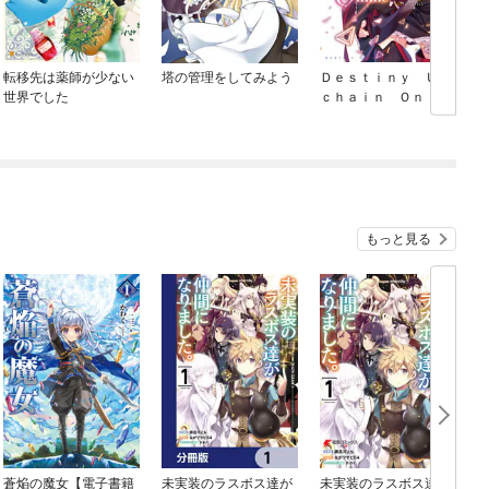
転移先は薬師が少ない
塔の管理をしてみよう
Ｄｅｓｔｉｎｙ Ｕｎ
世界でした
ｃｈａｉｎ Ｏｎｌｉ
ｎｅ ～吸血鬼少女と
なって、やがて『赤の
魔王』と呼ばれるよう
になりました～
もっと見る
蒼焔の魔女【電子書籍
未実装のラスボス達が
未実装のラスボス達が