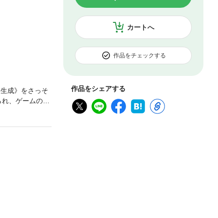
カートへ
作品をチェックする
作品をシェアする
ン生成》をさっそ
られ、ゲームの死
ア《ロス・マオラ
るのだっ
があなた様の盾
せてデスゲーム
は同一のものと