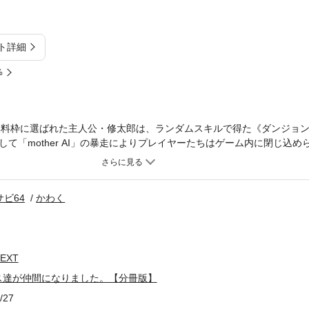
ト詳細
%
ty》の無料枠に選ばれた主人公・修太郎は、ランダムスキルで得た《ダンジョ
て「mother AI」の暴走によりプレイヤーたちはゲーム内に閉じ込め
世界になってしまった…。スキルの効果で気がつくと修太郎は謎のエリ
は恐るべき力を持つ６人の魔王たちの居城で、修太朗は命の危機を感じ
配をよそに、魔王の１人が口を開く――「修太朗様……我が王よ、我ら
ビ64
かわく
ーム初心者の無垢な少年が魔王を配下に!? 少年と魔王たちが力を合わ
が開幕!! 分冊版第5弾。※本作品は単行本を分割したもので、本編内容
ください。
EXT
ス達が仲間になりました。【分冊版】
/27