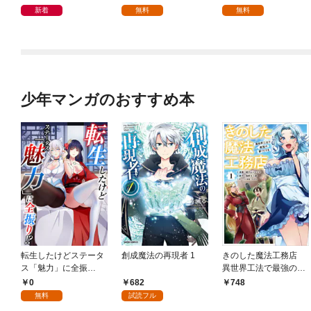
新着
無料
無料
少年マンガのおすすめ本
転生したけどステータ
創成魔法の再現者 1
きのした魔法工務店
ス「魅力」に全振
異世界工法で最強の家
り！？(1)
づくりを（コミック）
0
682
748
１
無料
試読フル