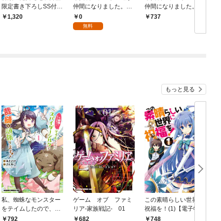
限定書き下ろしSS付
仲間になりました。
仲間になりました。 １
き】
【分冊版】 1
0
1,320
737
無料
もっと見る
私、蜘蛛なモンスター
ゲーム オブ ファミ
この素晴らしい世界に
をテイムしたので、ス
リア-家族戦記- 01
祝福を！(1)【電子特別
パイダーシルクで裁縫
版】
792
682
748