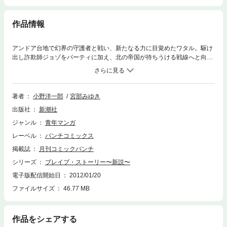
作品情報
アンドア台地で幻界の守護者と戦い、新たなる力に目覚めたワタル。駆け
出し詐欺師ジョゾをパーティに加え、北の帝国が待ちうける戦線へと向か
うワタルだが？
著者
小野洋一郎
宮部みゆき
出版社
新潮社
ジャンル
青年マンガ
レーベル
バンチコミックス
掲載誌
月刊コミックバンチ
シリーズ
ブレイブ・ストーリー〜新説〜
電子版配信開始日
2012/01/20
ファイルサイズ
46.77 MB
作品をシェアする