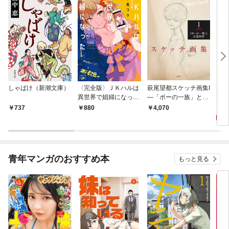
しゃばけ（新潮文庫）
〈完全版〉ＪＫハルは
萩尾望都スケッチ画集I
はじ
異世界で娼婦になった
—「ポーの一族」と幻
ゼリ
（新潮文庫nex）
想世界—
1,
737
880
4,070
青年マンガのおすすめ本
もっと見る