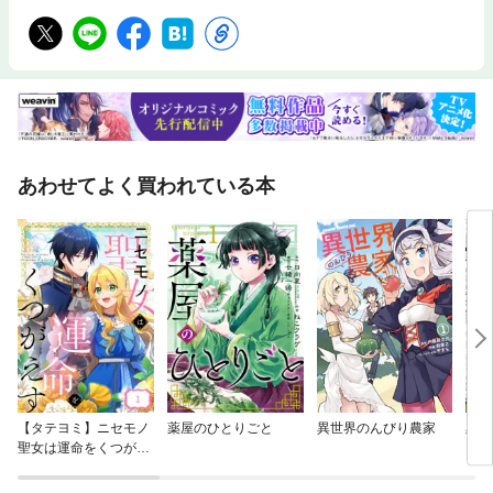
あわせてよく買われている本
【タテヨミ】ニセモノ
薬屋のひとりごと
異世界のんびり農家
黒の
聖女は運命をくつがえ
す