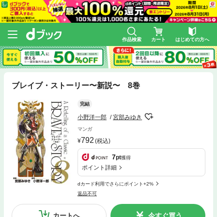
作品検索
カート
はじめての方へ
ブレイブ・ストーリー〜新説〜 8巻
完結
小野洋一郎
宮部みゆき
マンガ
792
(税込)
7
pt
獲得
ポイント詳細
dカード利用でさらにポイント+2%
返品不可
カートへ
今すぐ買う