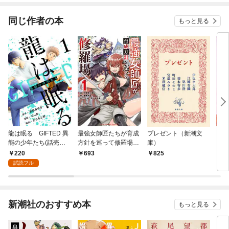
同じ作者の本
もっと見る
龍は眠る GIFTED 異
最強女師匠たちが育成
プレゼント（新潮文
どこ
能の少年たち(話売り)
方針を巡って修羅場
庫）
ピオ
#1
（１）
220
693
825
5
試読フル
新潮社のおすすめ本
もっと見る