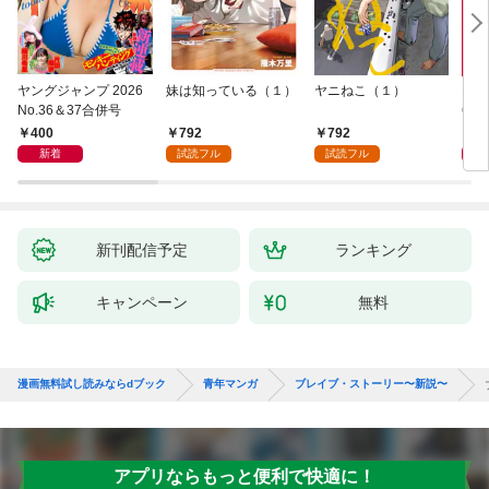
ヤングジャンプ 2026
妹は知っている（１）
ヤニねこ（１）
モー
No.36＆37合併号
6・3
日発
400
792
792
4
新着
試読フル
試読フル
新刊配信予定
ランキング
キャンペーン
無料
漫画無料試し読みならdブック
青年マンガ
ブレイブ・ストーリー〜新説〜
アプリならもっと便利で快適に！