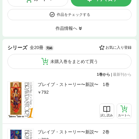
作品をチェックする
作品情報へ
全20冊
シリーズ
お気に入り登録
完結
未購入巻をまとめて買う
1巻から
|
最新刊から
ブレイブ・ストーリー〜新説〜 1巻
792
試し読み
カートへ
ブレイブ・ストーリー〜新説〜 2巻