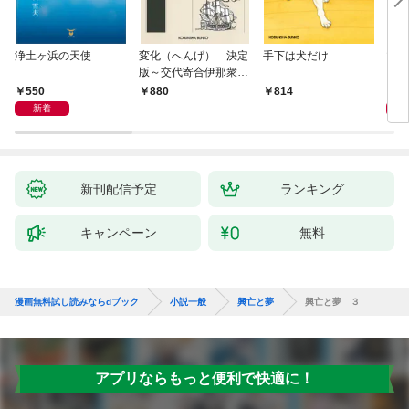
浄土ヶ浜の天使
変化（へんげ） 決定
手下は犬だけ
マリ
版～交代寄合伊那衆異
聞（1）～
550
1,
880
814
新着
新刊配信予定
ランキング
キャンペーン
無料
漫画無料試し読みならdブック
小説一般
興亡と夢
興亡と夢 ３
アプリならもっと便利で快適に！