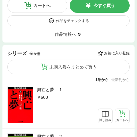
カートへ
今すぐ買う
作品をチェックする
作品情報へ
シリーズ
全5冊
お気に入り登録
未購入巻をまとめて買う
1巻から
|
最新刊から
興亡と夢 １
660
試し読み
カートへ
興亡と夢 ２