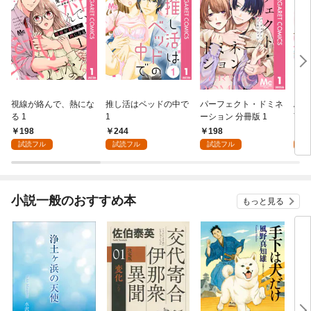
視線が絡んで、熱にな
推し活はベッドの中で
パーフェクト・ドミネ
ふし
る 1
1
ーション 分冊版 1
言っ
198
244
198
2
試読フル
試読フル
試読フル
試
小説一般のおすすめ本
もっと見る