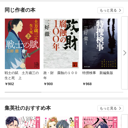
てくれません！？@C
OMIC
同じ作者の本
もっと見る
戦士の賦 土方歳三の
政・財 腐蝕の１００
特捜検事 新編集版
【合
生と死 上
年
（全
902
900
968
4,
集英社のおすすめ本
もっと見る