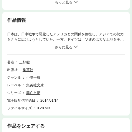
もっと見る
作品情報
日本は、日中戦争で悪化したアメリカとの関係を修復し、アジアでの勢力
をさらに広げようとしていた。一方、ドイツは、ソ連の広大な土地を手に
入れるため、独ソ戦をもくろんでいた。それぞれの思惑から、日独両国は
軍事同盟を結ぶが、その結果、日米関係はさらに悪化し、ついに太平洋戦
争が勃発。日本は世界大戦の渦に巻きこまれていく。
著者
三好徹
出版社
集英社
ジャンル
小説一般
レーベル
集英社文庫
シリーズ
興亡と夢
電子版配信開始日
2014/01/14
ファイルサイズ
0.28 MB
作品をシェアする