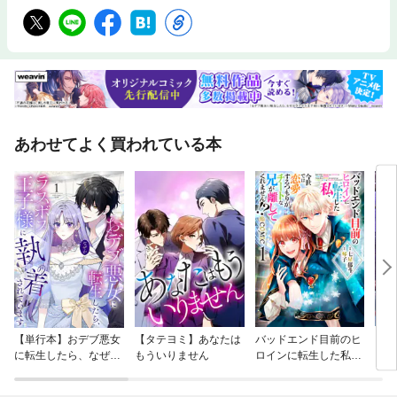
あわせてよく買われている本
【単行本】おデブ悪女
【タテヨミ】あなたは
バッドエンド目前のヒ
【タ
に転生したら、なぜか
もういりません
ロインに転生した私、
リ〜
ラスボス王子様に執着
今世では恋愛するつも
されています
りがチートな兄が離し