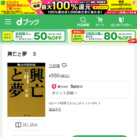
作品検索
カート
はじめての方へ
興亡と夢 ３
三好徹
550
(税込)
5
pt
獲得
ポイント詳細
dカード利用でさらにポイント+2%
返品不可
試し読み