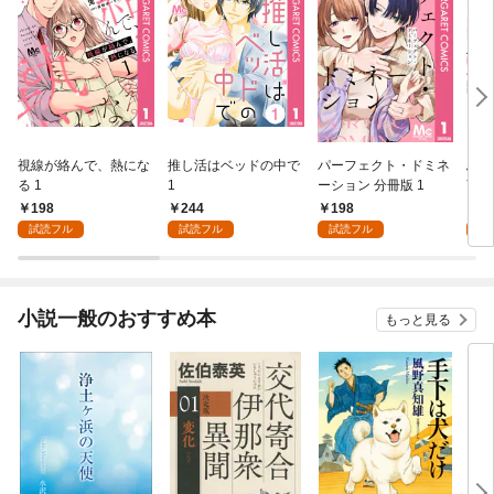
視線が絡んで、熱にな
推し活はベッドの中で
パーフェクト・ドミネ
ふし
る 1
1
ーション 分冊版 1
言っ
198
244
198
2
試読フル
試読フル
試読フル
試
小説一般のおすすめ本
もっと見る