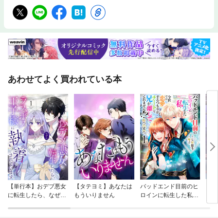
あわせてよく買われている本
【単行本】おデブ悪女
【タテヨミ】あなたは
バッドエンド目前のヒ
【タ
に転生したら、なぜか
もういりません
ロインに転生した私、
リ〜
ラスボス王子様に執着
今世では恋愛するつも
されています
りがチートな兄が離し