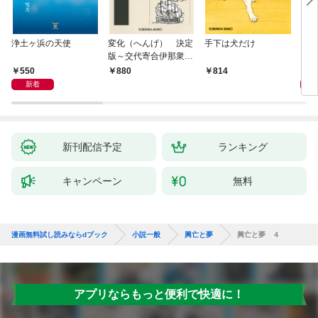
浄土ヶ浜の天使
変化（へんげ） 決定
手下は犬だけ
マリ
版～交代寄合伊那衆異
聞（1）～
550
1,
880
814
新着
新刊配信予定
ランキング
キャンペーン
無料
漫画無料試し読みならdブック
小説一般
興亡と夢
興亡と夢 ４
アプリならもっと便利で快適に！