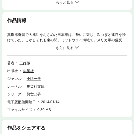
もっと見る
作品情報
真珠湾奇襲で大成功をおさめた日本軍は、勢いに乗じ、次つぎと連勝を続
けていた。しかしそれも束の間、ミッドウェイ海戦でアメリカ軍の猛反撃
を受け、戦局はしだいに悪化していく。同じ枢軸国側のドイツも、スター
リングラードでソ連に敗北し、イタリアはついに無条件降伏。日本の敗戦
は、しだいに色濃くなっていった。
著者
三好徹
出版社
集英社
ジャンル
小説一般
レーベル
集英社文庫
シリーズ
興亡と夢
電子版配信開始日
2014/01/14
ファイルサイズ
0.30 MB
作品をシェアする