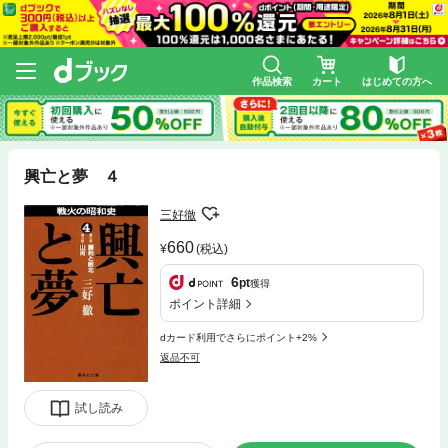
作品検索
カート
はじめての方へ
興亡と夢 ４
三好徹
660
(税込)
6
pt
獲得
ポイント詳細
dカード利用でさらにポイント+2%
返品不可
試し読み