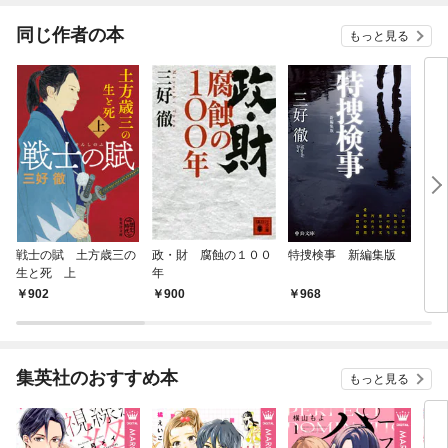
てくれません！？@C
OMIC
同じ作者の本
もっと見る
戦士の賦 土方歳三の
政・財 腐蝕の１００
特捜検事 新編集版
【合
生と死 上
年
（全
902
900
968
4,
集英社のおすすめ本
もっと見る