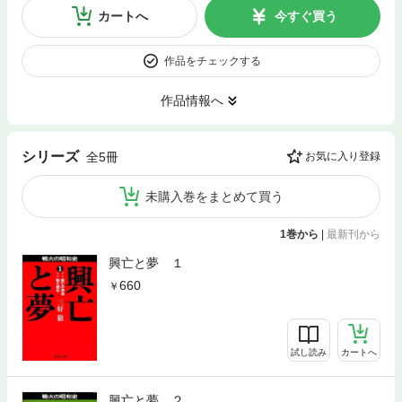
カートへ
今すぐ買う
作品をチェックする
作品情報へ
シリーズ
全5冊
お気に入り登録
未購入巻をまとめて買う
1巻から
|
最新刊から
興亡と夢 １
660
試し読み
カートへ
興亡と夢 ２