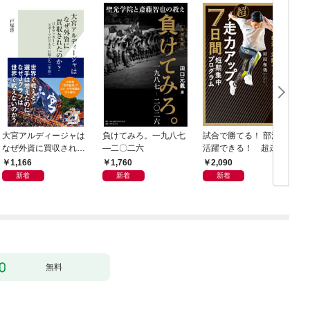
大宮アルディージャは
負けてみろ。一九八七
試合で勝てる！ 部活で
なぜ外資に買収された
―二〇二六
活躍できる！ 超走力
のか？～日本サッカー
アップ 7日間短期集中
1,166
1,760
2,090
とスポーツビジネスに
プログラム
新着
新着
新着
起きた「革命」～
無料