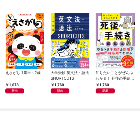
えさがし 1歳半～2歳
大学受験 英文法・語法
知りたいことがぜんぶ
SHORTCUTS
わかる！ 死後の手続き
の超基本
1,078
1,760
1,760
新着
新着
新着