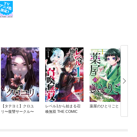
【タテヨミ】クロユ
レベル1から始まる召
薬屋のひとりごと
リ〜復讐サークル〜
喚無双 THE COMIC