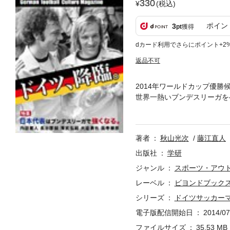
330
(税込)
ポイン
3
pt
獲得
dカード利用でさらにポイント+2
返品不可
2014年ワールドカップ優勝
世界一熱いブンデスリーガを
イツ、降臨。日本代表はドイ
ブンデスリーガの成功から学
著者
秋山光次
藤江直人
出版社
学研
ジャンル
スポーツ・アウ
レーベル
ビヨンドブック
シリーズ
ドイツサッカーマ
電子版配信開始日
2014/07
ファイルサイズ
35.53 MB