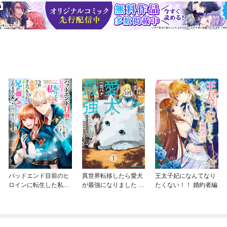
バッドエンド目前のヒ
異世界転移したら愛犬
王太子妃になんてなり
ロインに転生した私、
が最強になりました ～
たくない！！ 婚約者編
今世では恋愛するつも
シルバーフェンリルと
りがチートな兄が離し
俺が異世界暮らしを始
てくれません！？@C
めたら～ THE COMIC
OMIC