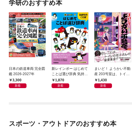
学研のおすすめ本
日本の鉄道車両 完全図
新レインボー はじめて
まいど！ ようかい不動
鑑 2026-2027年
ことば選び辞典 気持ち
産 203号室は、トイレ
のことば
の花子さんの部屋？
3,300
1,870
1,430
新着
新着
新着
スポーツ・アウトドアのおすすめ本