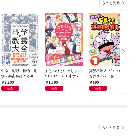
もっと見る
生命・地球・植物・動
すとぷりといっしょに
冥界料理人 ビミィのご
F
物・宇宙をめぐる46億
STUDYBOOK 小学6年
ち葬グルメ 1巻
年の物語 科学の教養大
分5教科
2,200
1,760
990
全
新着
新着
新着
もっと見る