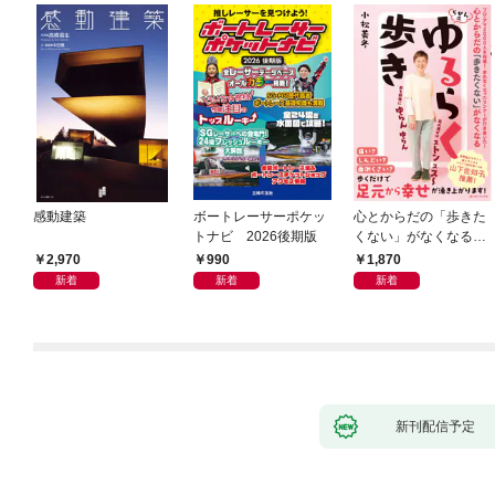
感動建築
ボートレーサーポケッ
心とからだの「歩きた
トナビ 2026後期版
くない」がなくなる
らせん流 ゆるらく歩
2,970
990
1,870
き
新着
新着
新着
新刊配信予定