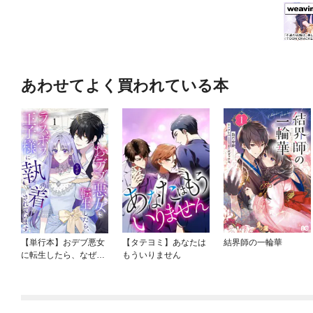
あわせてよく買われている本
【単行本】おデブ悪女
【タテヨミ】あなたは
結界師の一輪華
に転生したら、なぜか
もういりません
ラスボス王子様に執着
されています