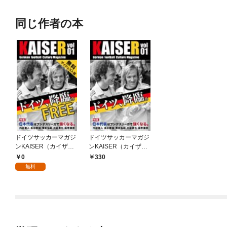
同じ作者の本
ドイツサッカーマガジ
ドイツサッカーマガジ
ンKAISER（カイザ
ンKAISER（カイザ
ー）vol.1無料ダイジェ
ー）vol.1 ドイツ降
0
330
スト版 1 ドイツ降臨。
臨。日本代表はドイツ
無料
日本代表はドイツで強
で強くなる。
くなる。