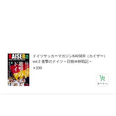
ドイツサッカーマガジンKAISER（カイザー）
vol.2 進撃のドイツ～日独Ｗ杯戦記～
330
カートへ