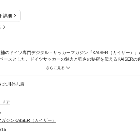
ト詳細
%
候補のドイツ専門デジタル・サッカーマガジン『KAISER（カイザー）
ベースとした、ドイツサッカーの魅力と強さの秘密を伝えるKAISERの
ツで強くなる。」日本代表が世界に伍して戦うために必要なものとは？
ぶべきものとは？日独サッカーの歴史と今がよくわかる読み物満載。
北川外志廣
トドア
ス
ガジンKAISER（カイザー）
/15