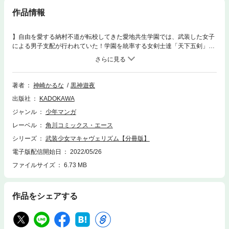
作品情報
】自由を愛する納村不道が転校してきた愛地共生学園では、武装した女子
による男子支配が行われていた！学園を統率する女剣士達「天下五剣」
と、女帝・天羽斬々に対し、納村は「無刀」で反逆することになるのだ
が…！？ 分冊版第44弾。
著者
神崎かるな
黒神遊夜
出版社
KADOKAWA
ジャンル
少年マンガ
レーベル
角川コミックス・エース
シリーズ
武装少女マキャヴェリズム【分冊版】
電子版配信開始日
2022/05/26
ファイルサイズ
6.73 MB
作品をシェアする