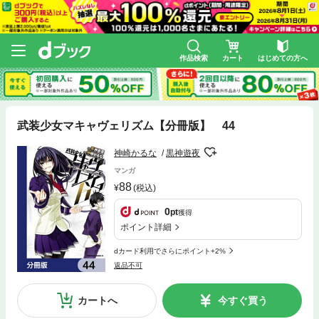
作品検索
カート
はじめての方へ
武装少女マキャヴェリズム【分冊版】 44
神崎かるな
黒神遊夜
マンガ
88
(税込)
0
pt
獲得
ポイント詳細
dカード利用でさらにポイント+2%
返品不可
カートへ
今すぐ買う