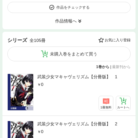
作品をチェックする
作品情報へ
シリーズ
全105冊
お気に入り登録
未購入巻をまとめて買う
1巻から
|
最新刊から
武装少女マキャヴェリズム【分冊版】 1
0
1冊無料
カートへ
武装少女マキャヴェリズム【分冊版】 2
0