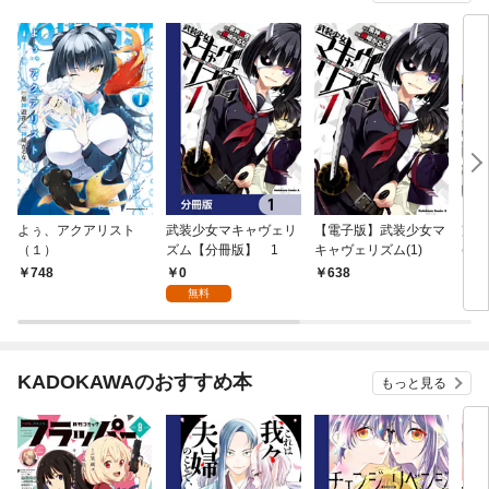
よぅ、アクアリスト
武装少女マキャヴェリ
【電子版】武装少女マ
完全
（１）
ズム【分冊版】 1
キャヴェリズム(1)
(上)
0
748
638
9
無料
KADOKAWAのおすすめ本
もっと見る