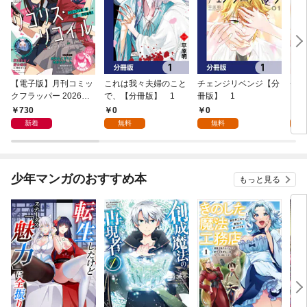
【電子版】月刊コミッ
これは我々夫婦のこと
チェンジリベンジ【分
チェ
クフラッパー 2026年9
で、【分冊版】 1
冊版】 1
月号
730
0
0
7
新着
無料
無料
試
少年マンガのおすすめ本
もっと見る