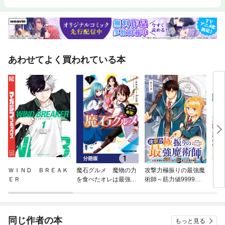
あわせてよく買われている本
ＷＩＮＤ ＢＲＥＡＫ
魔石グルメ 魔物の力
攻撃力極振りの最強魔
SAK
ＥＲ
を食べたオレは最強！
術師～筋力値9999の
【分冊版】
大剣士、転生して二度
目の人生を歩む～(話
売り)
同じ作者の本
もっと見る