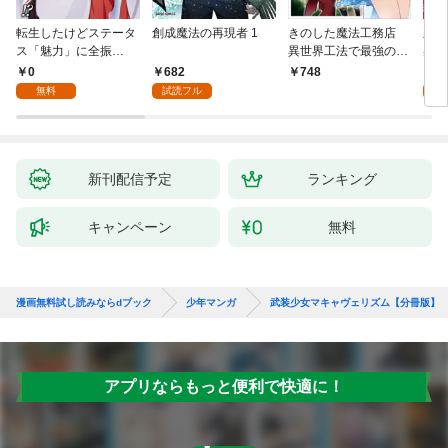
転生したけどステータ
創成魔法の再現者 1
きのした魔法工務店
王位
ス「魅力」に全振
異世界工法で最強の家
兆候
り！？(1)
づくりを（コミック）
入れ
0
682
0
748
１
る。
無料
試読フル
新刊配信予定
ランキング
キャンペーン
無料
漫画無料試し読みならdブック
少年マンガ
武装少女マキャヴェリズム【分冊版】
アプリならもっと便利で快適に！