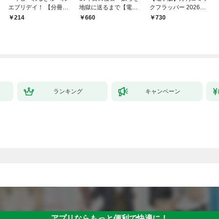
エブリデイ！ 【分冊
地獄に送るまで【電子
クフラッパー 2026年9
版】 1
単行本版】１
月号
214
660
￥730
ランキング
キャンペーン
アプリならもっと便利で快適に！