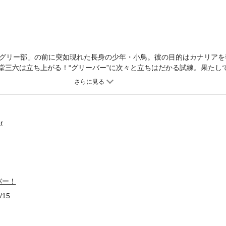
グリー部」の前に突如現れた長身の少年・小鳥。彼の目的はカナリアを
新堂三六は立ち上がる！“グリーバー”に次々と立ちはだかる試練。果たし
リズムが繋ぐ、青春ボーイ×ミーツ×ガールストーリー、熱情の第３巻！
r
バー！
/15