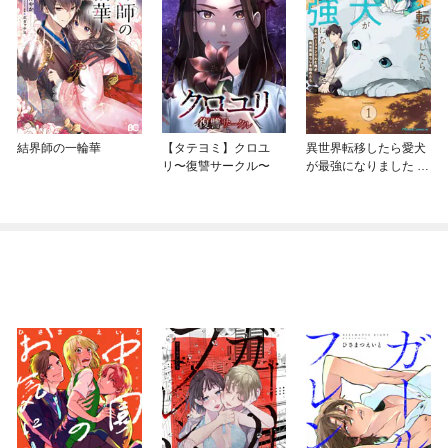
結界師の一輪華
【タテヨミ】クロユ
異世界転移したら愛犬
リ〜復讐サークル〜
が最強になりました ～
シルバーフェンリルと
俺が異世界暮らしを始
めたら～ THE COMIC