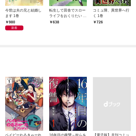
今世は夫の兄と結婚し
転生して田舎でスロー
コミュ障、異世界へ行
ます 1巻
ライフをおくりたい 1
く 1巻
巻
980
638
726
新着
ベイビーわるきゅーれ
16年目の復讐～奴らを
【電子版】月刊コミッ