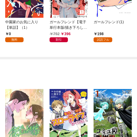
中園家のお気に入り
ガールフレンド【電子
ガールフレンド(1)
【単話】（1）
単行本版/描き下ろし特
典つき】(1)
0
792
396
198
無料
割引
試読フル