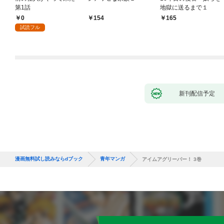
第1話
地獄に送るまで１
0
154
165
試読フル
新刊配信予定
漫画無料試し読みならdブック
青年マンガ
アイムアグリーバー！ 3巻