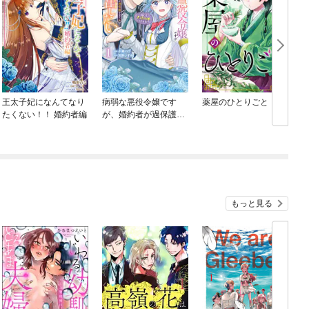
王太子妃になんてなり
病弱な悪役令嬢です
薬屋のひとりごと
たくない！！ 婚約者編
が、婚約者が過保護す
ぎて逃げ出したい(私た
ち犬猿の仲でしたよ
ね！？)
もっと見る