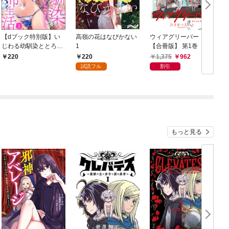
【dブック特別版】い
高嶺の花はなびかない
ウィアグリーバー！
じわる幼馴染ととろあ
1
【合冊版】 第1巻
【
ま夫婦生活 ～この契約
220
1,375
962
220
婚は、計画的溺愛でし
試読フル
割引
た～（分冊版） 【第
1話】
もっと見る