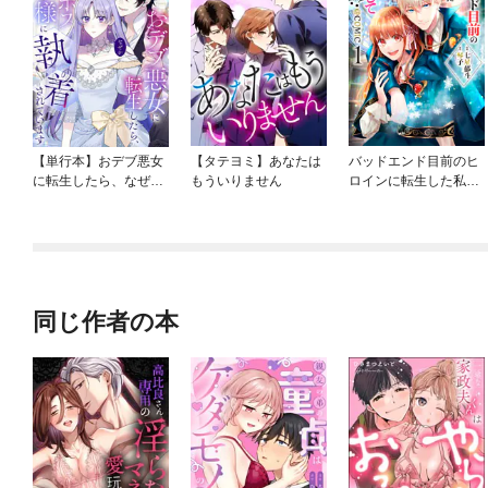
【単行本】おデブ悪女
【タテヨミ】あなたは
バッドエンド目前のヒ
に転生したら、なぜか
もういりません
ロインに転生した私、
ラスボス王子様に執着
今世では恋愛するつも
されています
りがチートな兄が離し
てくれません！？@C
OMIC
同じ作者の本