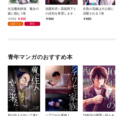
生活魔術師達、魔女の
溺愛拒否～黒龍陛下と
生贄の花嫁は大公様に
森に挑む 1巻
の決別を希望します～
溺愛される 1巻
1巻
701
350
980
980
試読フル
割引
青年マンガのおすすめ本
前の住人がやって来た
シアワセな家族１
16年目の復讐～奴らを