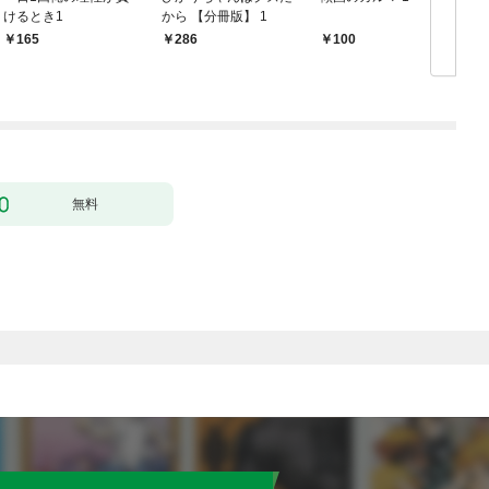
けるとき1
から 【分冊版】 1
版
165
286
100
無料