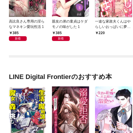
高比良さん専用の淫ら
親友の弟の童貞はケダ
一途な家政夫くんはや
なマネキン愛玩性活 1
モノの味がした 1
らしいおっぱいに夢中
です 7年熟成モノの執
385
385
220
着Hでじっくりコトコ
新着
新着
ト愛されて（分冊版）
【デジタル修正版】
【第1話】
LINE Digital Frontierのおすすめ本