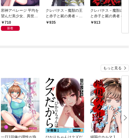
邪神アベレージ 平均を
クレバテス－魔獣の王
クレバテス－魔獣の王
望んだ美少女、異世界
と赤子と屍の勇者－
と赤子と屍の勇者－ 1
で平均的な邪神となる
【フルカラー版】 1巻
巻
710
935
913
1巻
新着
もっと見る
一日1回俺の理性が負
ひかりちゃんはクズだ
傾国のカルマ 1