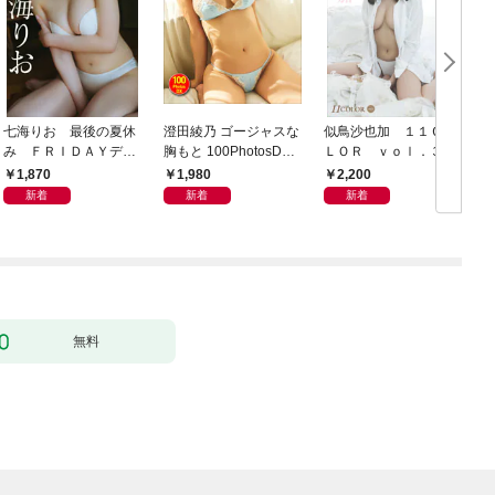
七海りお 最後の夏休
澄田綾乃 ゴージャスな
似鳥沙也加 １１ＣＯ
み ＦＲＩＤＡＹデジ
胸もと 100PhotosDX[s
ＬＯＲ ｖｏｌ．３
タル写真集
abra net e-Book]
ＦＲＩＤＡＹデジタル
1,870
1,980
2,200
写真集
新着
新着
新着
無料