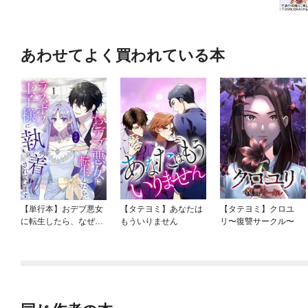
あわせてよく買われている本
【単行本】おデブ悪女
【タテヨミ】あなたは
【タテヨミ】クロユ
に転生したら、なぜか
もういりません
リ〜復讐サークル〜
ラスボス王子様に執着
されています