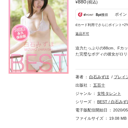
880
(税込)
ポイン
8
pt
獲得
dカード利用でさらにポイント+2
返品不可
迫力たっぷりの88cm、F
た完璧なボディの彼女がロリ
詰まったベスト写真集です！
す。
著者
白石みずほ
ブレイ
出版社
五百十
ジャンル
女性タレント
シリーズ
BEST / 白石みず
電子版配信開始日
2020/05
ファイルサイズ
19.08 MB