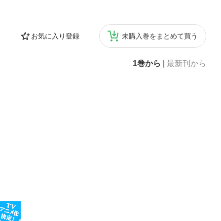
お気に入り登録
未購入巻をまとめて買う
1巻から
|
最新刊から