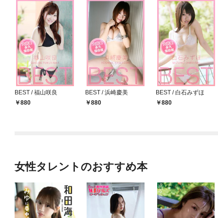
BEST / 福山咲良
BEST / 浜崎慶美
BEST / 白石みずほ
880
880
880
女性タレントのおすすめ本