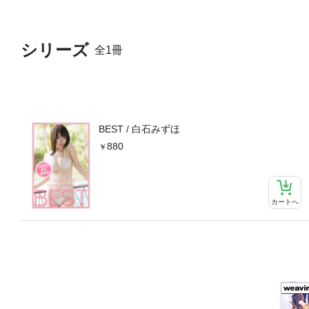
シリーズ
全1冊
BEST / 白石みずほ
880
カートへ