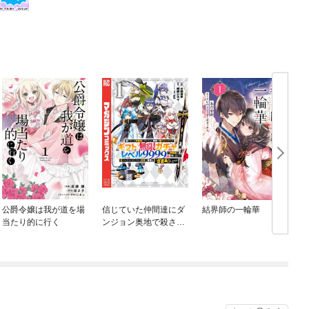
公爵令嬢は我が道を場
信じていた仲間達にダ
結界師の一輪華
当たり的に行く
ンジョン奥地で殺され
かけたがギフト『無限
ガチャ』でレベル９９
９９の仲間達を手に入
れて元パーティーメン
バーと世界に復讐＆
『ざまぁ！』します！