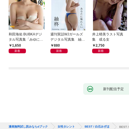
和田海佑 BUBKAデジ
週刊実話WJガールズ
井上晴美ラスト写真
タル写真集「みゆに夢
デジタル写真集 紬柊
集 或る女
中。」
「あなたに触れたい」
1,650
880
2,750
featuring 三島ゆう
新着
新着
新着
新刊配信予定
漫画無料試し読みならdブック
女性タレント
BEST / 白石みずほ
BEST