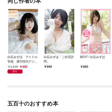
同じ作者の本
白石みずほ アイドル
白石みずほ「ご自宅訪
BEST / 白石みずほ
官能 週刊現代デジタ
問」
ル写真集
1,540
492
990
880
割引
五百十のおすすめ本