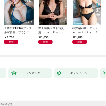
上西怜 BUBKAデジタ
井上晴美ラスト写真
福井梨莉華 Ｐｕｒ
ル写真集「ブランニュ
集 Ｌｅ Ｒｏｕｇ
ｅ ｍｉｌｋｙ ＦＲ
ー・レイ」
ｅ ｅｔ ｌｅ Ｎｏ
ＩＤＡＹデジタル写真
1,760
1,650
1,980
ｉｒ
集
新着
新着
新着
ランキング
キャンペーン
 / 白石みずほ