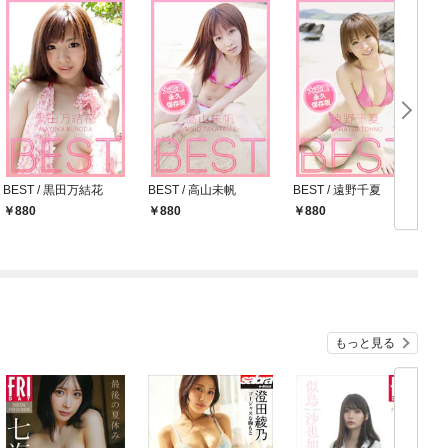
BEST / 黒田万結花
BEST / 高山未帆
BEST / 遠野千夏
B
880
880
880
もっと見る