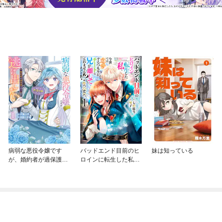
病弱な悪役令嬢です
バッドエンド目前のヒ
妹は知っている
が、婚約者が過保護す
ロインに転生した私、
ぎて逃げ出したい(私た
今世では恋愛するつも
ち犬猿の仲でしたよ
りがチートな兄が離し
ね！？)
てくれません！？@C
OMIC