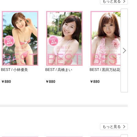
もっと見る
BEST / 小林優美
BEST / 高橋まい
BEST / 黒田万結花
B
880
880
880
もっと見る