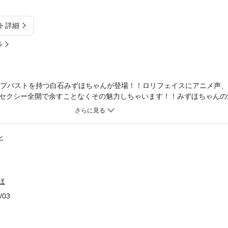
ト詳細
%
カップバストを持つ白石みずほちゃんが登場！！ロリフェイスにアニメ声
セクシー全開で余すことなくその魅力しちゃいます！！みずほちゃんの
！大容量の永久保存版！！◆名前： 白石みずほ※撮影時、全てのモデル
ン
ほ
/03