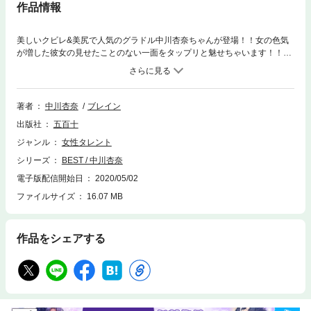
作品情報
美しいクビレ&美尻で人気のグラドル中川杏奈ちゃんが登場！！女の色気
が増した彼女の見せたことのない一面をタップリと魅せちゃいます！！杏
奈ちゃんの魅力がたくさん詰まったベスト写真集です！！◆名前： 中川杏
奈※撮影時、全てのモデルが18歳以上です。
著者
中川杏奈
ブレイン
出版社
五百十
ジャンル
女性タレント
シリーズ
BEST / 中川杏奈
電子版配信開始日
2020/05/02
ファイルサイズ
16.07 MB
作品をシェアする