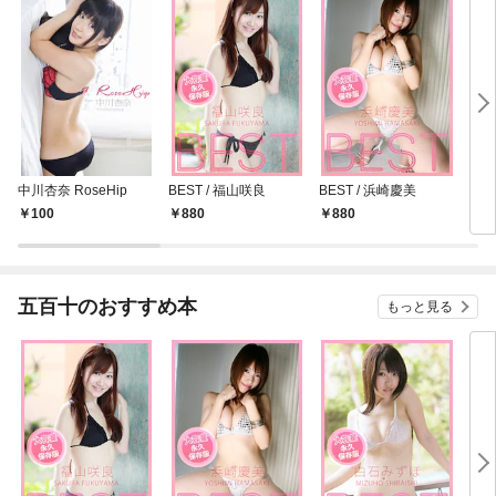
中川杏奈 RoseHip
BEST / 福山咲良
BEST / 浜崎慶美
BE
100
880
880
8
五百十のおすすめ本
もっと見る