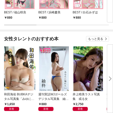
BEST / 福山咲良
BEST / 浜崎慶美
BEST / 白石みずほ
BES
880
880
880
8
女性タレントのおすすめ本
もっと見る
和田海佑 BUBKAデジ
週刊実話WJガールズ
井上晴美ラスト写真
井上
タル写真集「みゆに夢
デジタル写真集 紬柊
集 或る女
集 
中。」
「あなたに触れたい」
ｅ 
1,650
880
2,750
1,
featuring 三島ゆう
ｉｒ
新着
新着
新着