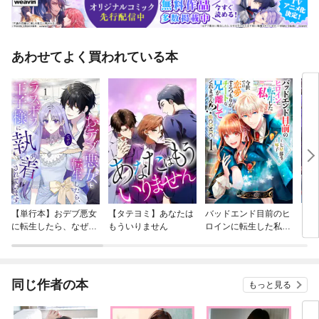
あわせてよく買われている本
【単行本】おデブ悪女
【タテヨミ】あなたは
バッドエンド目前のヒ
【タ
に転生したら、なぜか
もういりません
ロインに転生した私、
リ〜
ラスボス王子様に執着
今世では恋愛するつも
されています
りがチートな兄が離し
てくれません！？@C
OMIC
同じ作者の本
もっと見る