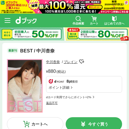
作品検索
カート
はじめての方へ
BEST / 中川杏奈
最新刊
中川杏奈
ブレイン
880
(税込)
8
pt
獲得
ポイント詳細
dカード利用でさらにポイント+2%
返品不可
カートへ
今すぐ買う