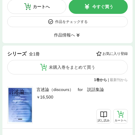
カートへ
今すぐ買う
作品をチェックする
作品情報へ
シリーズ
全1冊
お気に入り登録
未購入巻をまとめて買う
1巻から
|
最新刊から
言述論（discours） for 説話集論
16,500
試し読み
カートへ