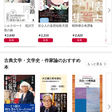
シルクロード 流沙万
笹公人の妄想短歌天国
昭和懐古奇譚集
流行
里の路
語
2,640
2,310
2,420
2,
新着
新着
新着
古典文学・文学史・作家論のおすすめ
もっと見る
本