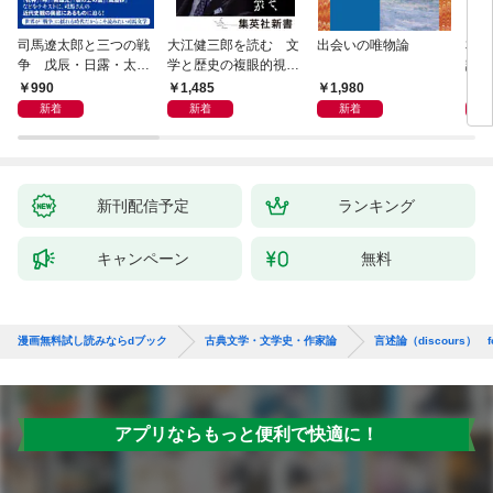
司馬遼太郎と三つの戦
大江健三郎を読む 文
出会いの唯物論
本当
争 戊辰・日露・太平
学と歴史の複眼的視点
話）
洋
から
990
1,485
1,980
1,
新着
新着
新着
新刊配信予定
ランキング
キャンペーン
無料
漫画無料試し読みならdブック
古典文学・文学史・作家論
言述論（discours） 
アプリならもっと便利で快適に！