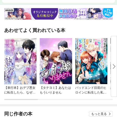
あわせてよく買われている本
【単行本】おデブ悪女
【タテヨミ】あなたは
バッドエンド目前のヒ
結界
に転生したら、なぜか
もういりません
ロインに転生した私、
ラスボス王子様に執着
今世では恋愛するつも
されています
りがチートな兄が離し
てくれません！？@C
OMIC
同じ作者の本
もっと見る