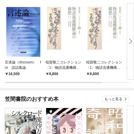
言述論（discours） f
稲賀敬二コレクション
稲賀敬二コレクション
言述論
or 説話集論
〈1〉物語流通機構論
〈1〉物語流通機構論
or
の構想
の構想
16,500
8,800
8,800
1
笠間書院のおすすめ本
もっと見る