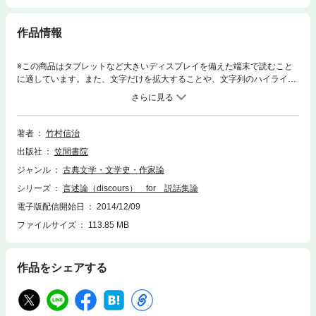
作品情報
※この商品はタブレットなど大きいディスプレイを備えた端末で読むこと
に適しています。また、文字だけを拡大することや、文字列のハイライ
ト、検索、辞書の参照、引用などの機能が使用できません。すくっても手
からこぼれてしまう物語たち。語り方への問いかけ‐本書の議論は「コンタ
クトの在り方の分析、物語行為の分析」にあり、説話集周辺の諸文化表
象、言語テキストにこれを試みることで、説話集テキストの表現位相を論
著者
竹村信治
ずる際の足場を組もうとするものである。
出版社
笠間書院
ジャンル
古典文学・文学史・作家論
シリーズ
言述論（discours） for 説話集論
電子版配信開始日
2014/12/09
ファイルサイズ
113.85 MB
作品をシェアする