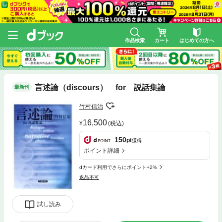
作品検索
カート
はじめての方へ
言述論（discours） for 説話集論
最新刊
竹村信治
16,500
(税込)
150
pt
獲得
ポイント詳細
dカード利用でさらにポイント+2%
返品不可
試し読み