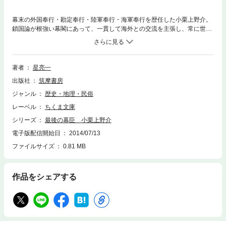
幕末の外国奉行・勘定奉行・陸軍奉行・海軍奉行を歴任した小栗上野介。
鎖国論が根強い幕閣にあって、一貫して海外との交流を主張し、常に世界
と時代の行方を見据えていた。逼迫する財政を支えながら、西洋から産
業・貿易・金融の制度や技術を移入し、近代軍隊の育成に努めるなど、そ
の手腕は幕政全体に及んだ。しかし、この知略溢れる主戦論者に不安を抱
く倒幕軍は、小栗追討令を出す――。江戸末期の政権を背負い、次代を準
著者
星亮一
備した孤独な男とその一族の悲劇を描いた力作。
出版社
筑摩書房
ジャンル
歴史・地理・民俗
レーベル
ちくま文庫
シリーズ
最後の幕臣 小栗上野介
電子版配信開始日
2014/07/13
ファイルサイズ
0.81 MB
作品をシェアする