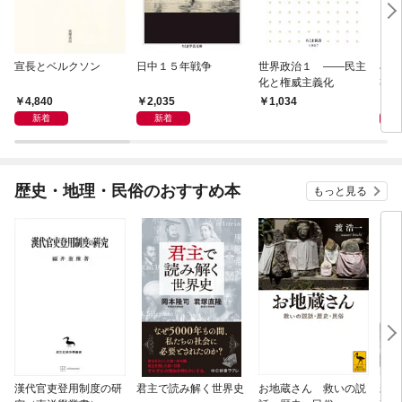
宣長とベルクソン
日中１５年戦争
世界政治１ ――民主
石原
化と権威主義化
導か
4,840
2,035
1,
1,034
新着
新着
歴史・地理・民俗のおすすめ本
もっと見る
漢代官吏登用制度の研
君主で読み解く世界史
お地蔵さん 救いの説
親