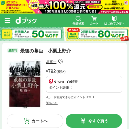
作品検索
カート
はじめての方へ
最後の幕臣 小栗上野介
最新刊
星亮一
792
(税込)
7
pt
獲得
ポイント詳細
dカード利用でさらにポイント+2%
返品不可
カートへ
今すぐ買う