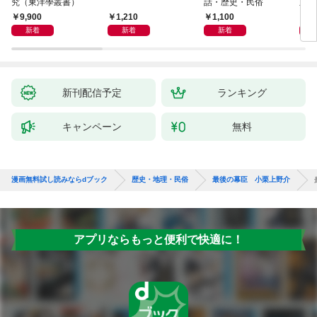
究（東洋學叢書）
話・歴史・民俗
直立
迫る
9,900
1,210
1,100
1,
新着
新着
新着
新刊配信予定
ランキング
キャンペーン
無料
漫画無料試し読みならdブック
歴史・地理・民俗
最後の幕臣 小栗上野介
アプリならもっと便利で快適に！