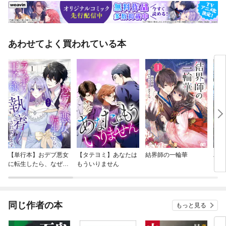
あわせてよく買われている本
【単行本】おデブ悪女
【タテヨミ】あなたは
結界師の一輪華
バッ
に転生したら、なぜか
もういりません
ロイ
ラスボス王子様に執着
今世
されています
りが
てく
OMI
同じ作者の本
もっと見る