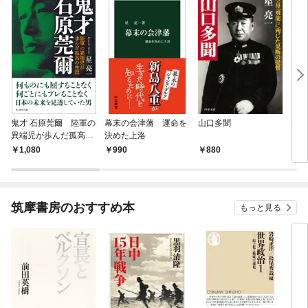
鬼才 石原莞爾 陸軍の
幕末の会津藩 運命を
山口多聞
運命
異端児が歩んだ孤高の
決めた上洛
生涯
1,080
990
880
1,
筑摩書房のおすすめ本
もっと見る