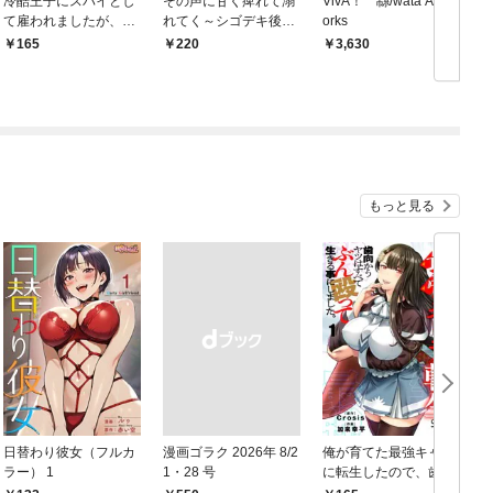
冷酷王子にスパイとし
その声に甘く痺れて溺
VivA！ 緜/wata Art W
て雇われましたが、結
れてく～シゴデキ後輩
orks
婚を迫られています: 1
は推しのメロ声配信者
165
220
￥3,630
でした～: 1
もっと見る
日替わり彼女（フルカ
漫画ゴラク 2026年 8/2
俺が育てた最強キャラ
ラー） 1
1・28 号
に転生したので、歯向
かうヤツはすべてぶん