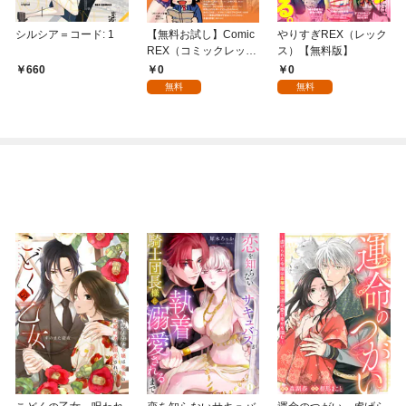
シルシア＝コード: 1
【無料お試し】Comic
やりすぎREX（レック
REX（コミックレック
ス）【無料版】
ス）
0
0
660
無料
無料