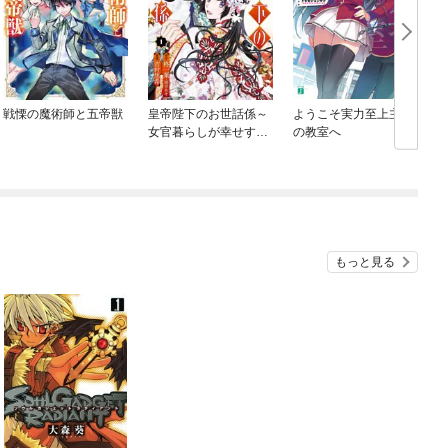
戦慄の魔術師と五帝獣
皇帝陛下のお世話係～
ようこそ実力至上主義
女官暮らしが幸せすぎ
の教室へ
て後宮から出られませ
ん～（コミック）
もっと見る