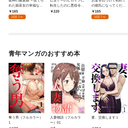
龍神の最愛婚 ～捨てら
乙女ゲーのヒロインに
お金を払うので初めて
れた姫巫女の幸福な嫁
転生したのに悪役令嬢
の彼氏になってくださ
入り～: 1
の弟（攻略対象外）に
い: 1
165
165
220
執着えっちされるんで
試読フル
試読フル
すが！？: 1
青年マンガのおすすめ本
奪う男（フルカラー）
人妻物語（フルカラ
妻、交換します１
1
ー）01