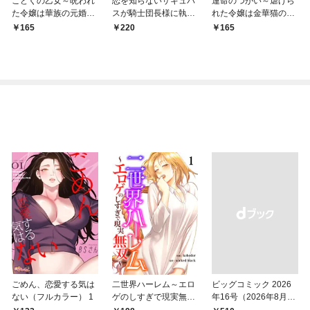
こどくの乙女～呪われ
恋を知らないサキュバ
運命のつがい～虐げら
た令嬢は華族の元婚約
スが騎士団長様に執着
れた令嬢は金華猫の一
者に溺愛される～: 1
溺愛されるまで: 1
途な愛で幸せを掴む～:
165
220
165
1
ごめん、恋愛する気は
二世界ハーレム～エロ
ビッグコミック 2026
ない（フルカラー） 1
ゲのしすぎで現実無双
年16号（2026年8月7
～１
日発売）