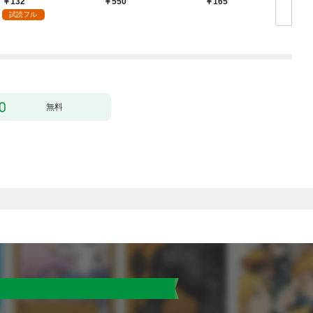
132
￥550
165
￥
殴って生きる事にしま
試読フル
した。１
無料