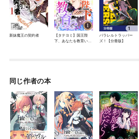
新妹魔王の契約者
【タテヨミ】国王陛
パラレルトラッパー
下、あなたを教育いた
ズ！【分冊版】
します
同じ作者の本