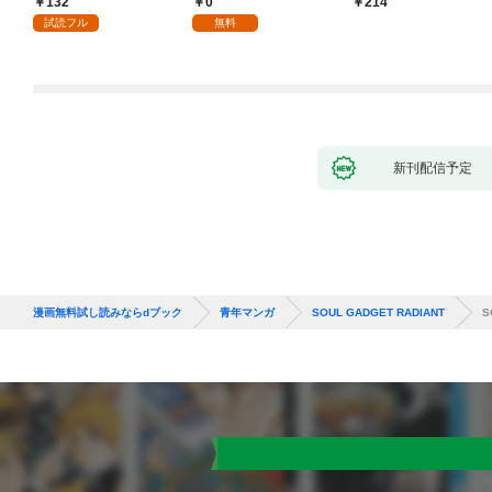
132
0
214
試読フル
無料
新刊配信予定
漫画無料試し読みならdブック
青年マンガ
SOUL GADGET RADIANT
S