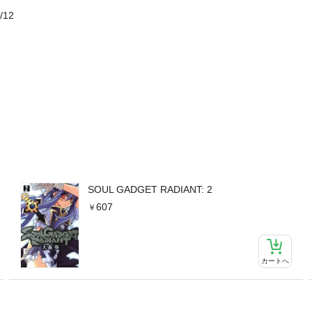
/12
SOUL GADGET RADIANT: 2
607
カートへ