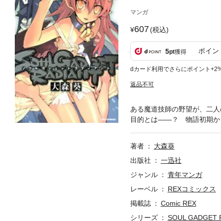
マンガ
607
(税込)
ポイン
5
pt
獲得
dカード利用でさらにポイント+2
返品不可
ある魔道技師の野望が、二人
目的とは――？ 物語初期か
著者
大森葵
出版社
一迅社
ジャンル
青年マンガ
レーベル
REXコミックス
掲載誌
Comic REX
シリーズ
SOUL GADGET 