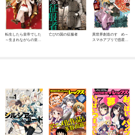
転生したら皇帝でした
亡びの国の征服者
異世界創造のすゝめ～
～生まれながらの皇帝
スマホアプリで惑星を
はこの先生き残れるか
創ってしまった俺は神
～@COMIC
となり世界を巡る～@
COMIC