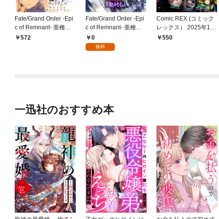
Fate/Grand Order -Epi
Fate/Grand Order -Epi
Comic REX (コミック
c of Remnant- 亜種特
c of Remnant- 亜種特
レックス） 2025年1月
異点Ⅳ 禁忌降臨庭園
異点Ⅳ 禁忌降臨庭園
号[雑誌]
0
572
550
セイレム 異端なるセイ
セイレム 異端なるセイ
無料
レム: 1
レム 連載版: 1
一迅社のおすすめ本