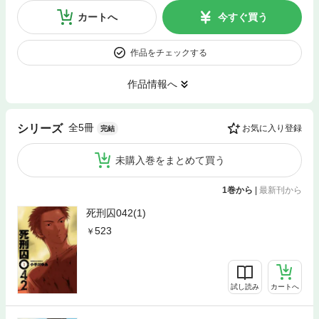
カートへ
今すぐ買う
作品をチェックする
作品情報へ
全5冊
シリーズ
お気に入り登録
完結
未購入巻をまとめて買う
1巻から
|
最新刊から
死刑囚042(1)
523
試し読み
カートへ