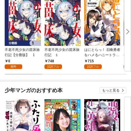
不老不死少女の苗床旅
不老不死少女の苗床旅
はにとらっ！ 召喚勇者
ダ・
行記【分冊版】 1
行記 １
をハメるハニートラッ
年9
プ包囲網 1
0
748
715
9
無料
試読フル
試読フル
少年マンガのおすすめ本
もっと見る