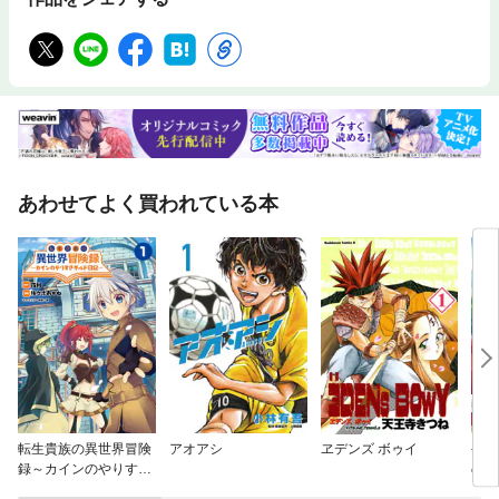
あわせてよく買われている本
転生貴族の異世界冒険
アオアシ
ヱデンズ ボゥイ
やり
録～カインのやりすぎ
の悪
ギルド日記～
罪は