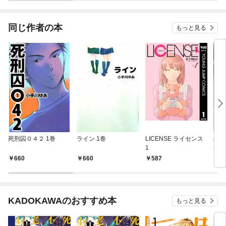
生き
同じ作者の本
もっと見る
死刑囚０４２ 1巻
ライン 1巻
LICENSE ライセンス
殺人
1
巻
660
660
587
5
KADOKAWAのおすすめ本
もっと見る