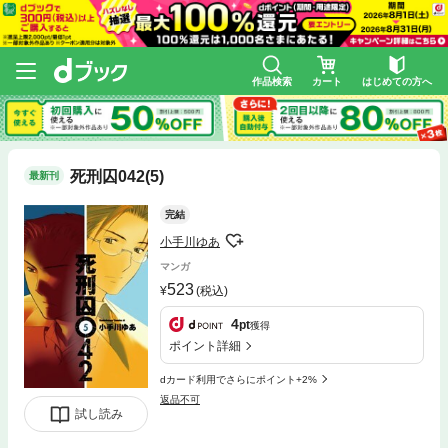
作品検索
カート
はじめての方へ
死刑囚042(5)
最新刊
完結
小手川ゆあ
マンガ
523
(税込)
4
pt
獲得
ポイント詳細
dカード利用でさらにポイント+2%
返品不可
試し読み