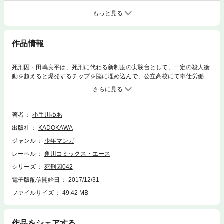
もっと見る
作品情報
死刑囚・田嶋良平は、死刑に代わる新制度の実験台として、一定の殺人衝
動を超えると爆発するチップを脳に埋め込んで、公立高校にて奉仕労働し
ている。データが十分集まったとして、田嶋の学校での実験は終了した。
しかし、次の被験者である053号のチップが爆発してしまい…。田嶋に運
命の刻が迫る！
著者
小手川ゆあ
出版社
KADOKAWA
ジャンル
少年マンガ
レーベル
角川コミックス・エース
シリーズ
死刑囚042
電子版配信開始日
2017/12/31
ファイルサイズ
49.42 MB
作品をシェアする