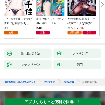
ふたりの千佳～完璧な
週刊少年チャンピオン
悪役貴族が開き直って
弱虫
彼女には秘密がありま
2026年36+37号
破滅フラグを“実力”で
IKE
した(1)
叩き折っていたら、い
0
400
770
616
6
つの間にかヒロイン達
無料
新着
試読増量
割引
試
から英雄視されるよう
になった件（コミッ
ク） 1巻
新刊配信予定
ランキング
キャンペーン
無料
漫画無料試し読みならdブック
少年マンガ
死刑囚042
死刑囚042(5)
アプリならもっと便利で快適に！