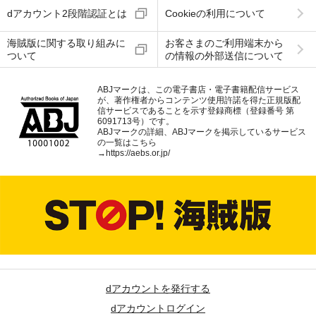
dアカウント2段階認証とは
Cookieの利用について
海賊版に関する取り組みに
お客さまのご利用端末から
ついて
の情報の外部送信について
ABJマークは、この電子書店・電子書籍配信サービス
が、著作権者からコンテンツ使用許諾を得た正規版配
信サービスであることを示す登録商標（登録番号 第
6091713号）です。
ABJマークの詳細、ABJマークを掲示しているサービス
の一覧はこちら
→
https://aebs.or.jp/
dアカウントを発行する
dアカウントログイン