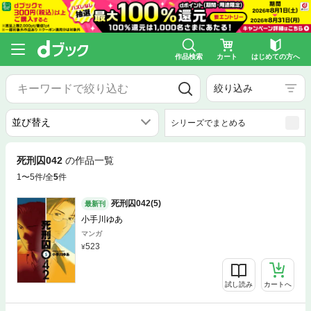
作品検索
カート
はじめての方へ
絞り込み
シリーズでまとめる
死刑囚042
の作品一覧
1〜5件/全
5
件
死刑囚042(5)
最新刊
小手川ゆあ
マンガ
523
試し読み
カートへ