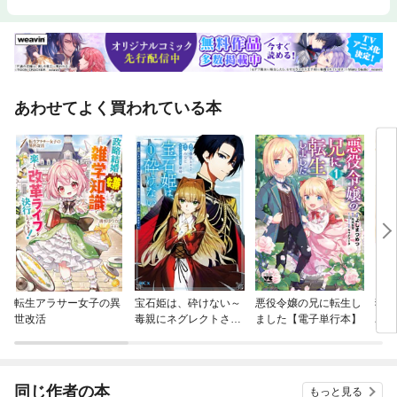
あわせてよく買われている本
転生アラサー女子の異
宝石姫は、砕けない～
悪役令嬢の兄に転生し
猫に
世改活
毒親にネグレクトされ
ました【電子単行本】
単行
ていた私は、帝国皇子
に溺愛されて輝きます
～
同じ作者の本
もっと見る