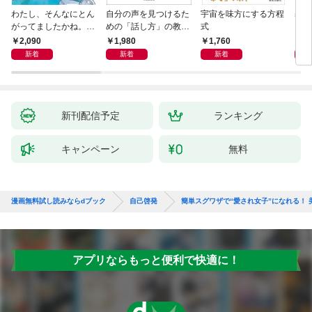
わたし、そんなにとん
自分の声を見つけるた
宇宙を味方にする方程
基地
がってましたかね。
めの「話し方」の教
式
るた
獅子座、Ａ型、丙午は
室 Ｏｒａｃｙ（オラ
2,090
1,980
1,760
2,
めぐる
シー）
新着
新着
新着
新刊配信予定
ランキング
キャンペーン
無料
漫画無料試し読みならdブック
自己啓発
簡単スグワザで“愛され女子”になれる！
アプリならもっと便利で快適に！