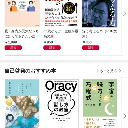
親・身内が元気なうち
65歳からは、空腹が最
深く考える力（PHP文
20
に知っておきたい届
高の薬
庫）
界史
出・手続きの準備（き
1,899
850
850
1,
ずな出版）
新着
新着
新着
自己啓発のおすすめ本
もっと見る