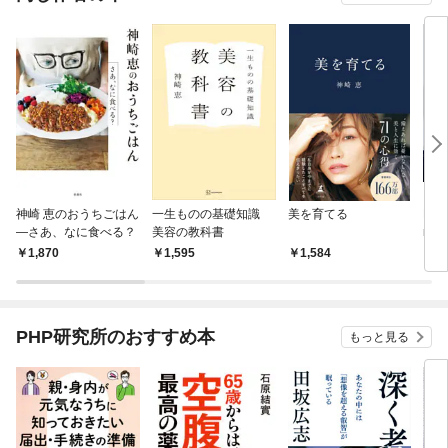
神崎 恵のおうちごはん
一生ものの基礎知識
美を育てる
Num
―さあ、なに食べる？
美容の教科書
mi 
しさ
1,870
1,595
1,584
1,
PHP研究所のおすすめ本
もっと見る