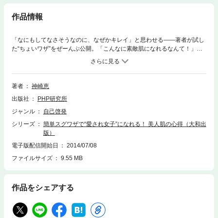
作品情報
「なにもしてなさそうなのに、なぜかキレイ」と思わせる――著者が試し
た“ちょいワザ”をぜーんぶ公開。「こんなに素敵肌になれるなんて！」を
作る本。神崎恵１９７５年生まれ。 ビューティ・ライフスタイリストであ
り、1３歳と９歳の息子を持つ母。何気ない日常から特別な瞬間まであら
ゆる場面での女性の美しさを叶える応援をしている。ひとりひとりに合わ
せたメイクやライフスタイルを提案する アトリエ「mnuit」を主宰しなが
著者
神崎恵
ら雑誌やウェブの連載、書籍の執筆を手がけるとともに、日々の美しさを
出版社
PHP研究所
盛り上げるアイテムのプロデュースやビューティ講座、イベントなどを行
っている。また、自らあらゆるものを試し、ほんとうにいいと実感できる
ジャンル
自己啓発
ものだけをすすめる、というスタイルが世代を問わず支持されている。著
シリーズ
簡単スグワザで“愛され女子”になれる！ 美人肌の心得（大和出
書に、『読むだけで思わず二度見される美人になれる』『会うたびに「あ
版）
れっ、また可愛くなった?」と言わせる』（中経出版）ほか。
電子版配信開始日
2014/07/08
ファイルサイズ
9.55 MB
作品をシェアする