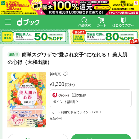
作品検索
カート
はじめての方へ
簡単スグワザで“愛され女子”になれる！ 美人肌
最新刊
の心得（大和出版）
神崎恵
1,300
(税込)
11
pt
獲得
ポイント詳細
dカード利用でさらにポイント+2%
返品不可