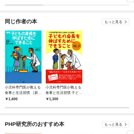
ラスボス王子様に執着
今世では恋愛するつも
されています
りがチートな兄が離し
てくれません！？@C
OMIC
同じ作者の本
もっと見る
小児科専門医が教える
小児科専門医が教える
食事と生活習慣 ［新
食事と生活習慣 子ども
版］子どもの身長を伸
の身長を伸ばすために
1,400
1,300
ばすためにできること
できること
PHP研究所のおすすめ本
もっと見る