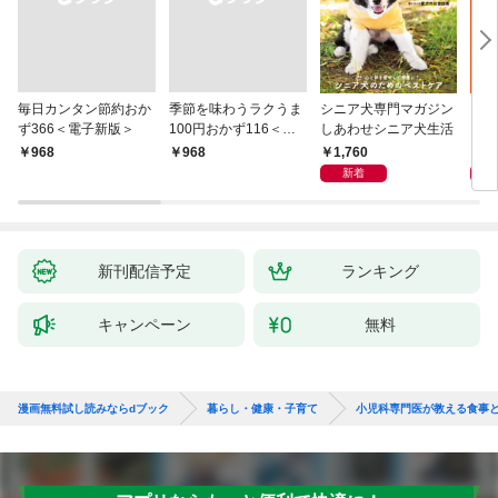
毎日カンタン節約おか
季節を味わうラクうま
シニア犬専門マガジン
アイ
ず366＜電子新版＞
100円おかず116＜電
しあわせシニア犬生活
ピ 
子新版＞
しも
1,760
1,
￥968
￥968
新着
新刊配信予定
ランキング
キャンペーン
無料
漫画無料試し読みならdブック
暮らし・健康・子育て
小児科専門医が教える食事と