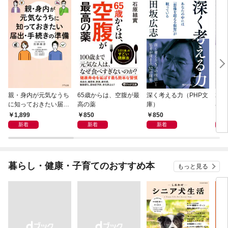
親・身内が元気なうち
65歳からは、空腹が最
深く考える力（PHP文
20
に知っておきたい届
高の薬
庫）
界史
出・手続きの準備（き
1,899
850
850
1,
ずな出版）
新着
新着
新着
暮らし・健康・子育てのおすすめ本
もっと見る