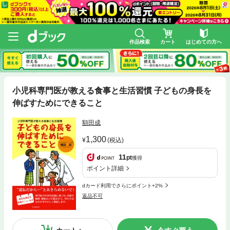
作品検索
カート
はじめての方へ
小児科専門医が教える食事と生活習慣 子どもの身長を
伸ばすためにできること
額田成
1,300
(税込)
11
pt
獲得
ポイント詳細
dカード利用でさらにポイント+2%
返品不可