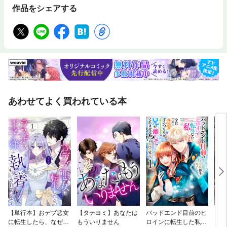
作品をシェアする
あわせてよく買われている本
【単行本】おデブ悪女
【タテヨミ】あなたは
バッドエンド目前のヒ
【タ
に転生したら、なぜか
もういりません
ロインに転生した私、
リ〜