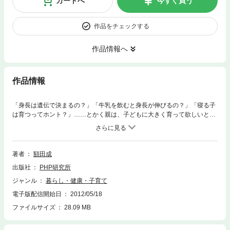
カートへ
今すぐ買う
作品をチェックする
作品情報へ
作品情報
「身長は遺伝で決まるの？」「牛乳を飲むと身長が伸びるの？」「寝る子
は育つってホント？」……とかく親は、子どもに大きく育って欲しいと願
うもの。しかし、身長に関しては有益な情報や正しい知識を持たない人が
多いのは、「身長は遺伝だから……」と、最初からあきらめているからで
ある。低身長治療の専門医である著者はこう言います。「私は約20年間に
渡り、低身長のお子さんの診療に携わってきました。中には治療を必要と
著者
額田成
される方もおられますが、生活面の改善をするだけで身長の伸びがよくな
出版社
PHP研究所
る方も多数おられます。ただし、身長が伸びるのは子どもの時期だけ。こ
のチャンスに、親としてできるだけのことをしてあげたいものです」本書
ジャンル
暮らし・健康・子育て
は、科学的な情報と知識に基づき、栄養や睡眠・運動の観点から、子ども
電子版配信開始日
2012/05/18
の身長を伸ばすためには何が必要かをイラストやマンガを交えながら、わ
かりやすく解説するもので、著者のおすすめの食事メニューも多数紹介し
ファイルサイズ
28.09 MB
ます。