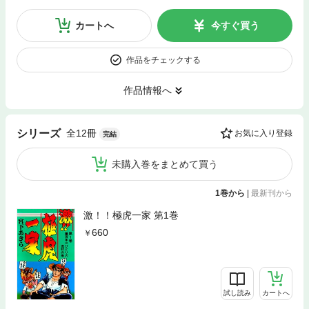
カートへ
今すぐ買う
作品をチェックする
作品情報へ
全12冊
シリーズ
お気に入り登録
完結
未購入巻をまとめて買う
1巻から
|
最新刊から
激！！極虎一家 第1巻
660
試し読み
カートへ