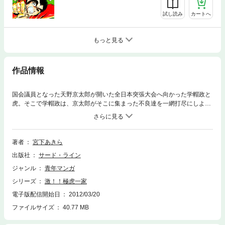
試し読み
カートへ
もっと見る
作品情報
国会議員となった天野京太郎が開いた全日本突張大会へ向かった学帽政と
虎。そこで学帽政は、京太郎がそこに集まった不良達を一網打尽にしよう
と計画しているのを知る。そして、突張大会の決勝に進出した虎に代わっ
て、学帽政が私立極道高校生徒会長・村雨と一騎討ちを……!?
著者
宮下あきら
出版社
サード・ライン
ジャンル
青年マンガ
シリーズ
激！！極虎一家
電子版配信開始日
2012/03/20
ファイルサイズ
40.77 MB