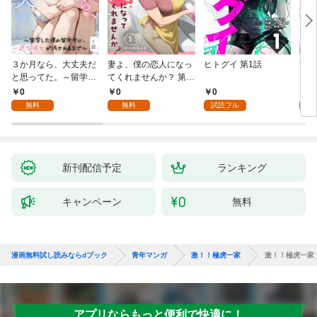
３か月なら、大丈夫だ
妻よ、僕の恋人になっ
ヒトグイ 第1話
世界
と思ってた。～留学し
てくれませんか？ 第1
レベ
た僕の留守中に、一途
話
0
0
0
0
な彼女が汚されるまで
無料
無料
試読フル
～ 1話
新刊配信予定
ランキング
キャンペーン
無料
漫画無料試し読みならdブック
青年マンガ
激！！極虎一家
激！！極虎一家 
アプリならもっと便利で快適に！