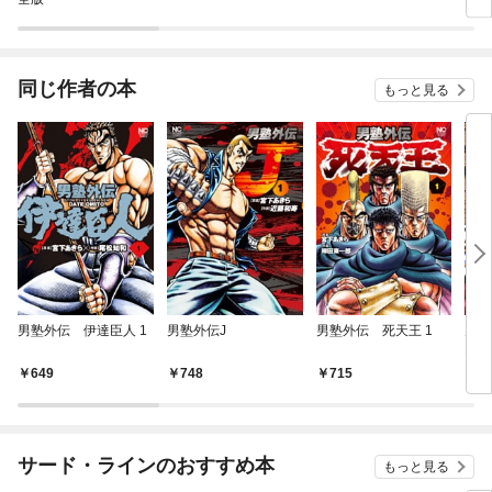
同じ作者の本
もっと見る
男塾外伝 伊達臣人 1
男塾外伝J
男塾外伝 死天王 1
男塾
1
649
748
715
6
サード・ラインのおすすめ本
もっと見る