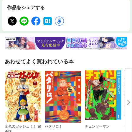
作品をシェアする
あわせてよく買われている本
金色のガッシュ！！ 完
パタリロ！
チェンソーマン
鴨乃
全版