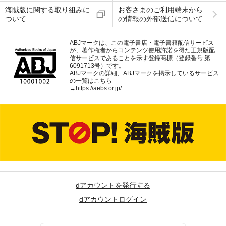
海賊版に関する取り組みに
お客さまのご利用端末から
ついて
の情報の外部送信について
ABJマークは、この電子書店・電子書籍配信サービス
が、著作権者からコンテンツ使用許諾を得た正規版配
信サービスであることを示す登録商標（登録番号 第
6091713号）です。
ABJマークの詳細、ABJマークを掲示しているサービス
の一覧はこちら
→
https://aebs.or.jp/
dアカウントを発行する
dアカウントログイン