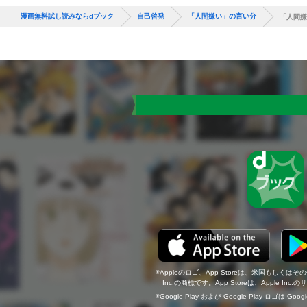
漫画無料試し読みならdブック
自己啓発
「人間嫌い」の言い分
「人間嫌
Appleのロゴ、App Storeは、米国もしくはそ
Inc.の商標です。App Storeは、Apple In
Google Play および Google Play ロゴは Go