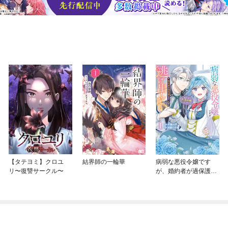
【タテヨミ】クロユ
結界師の一輪華
病弱な悪役令嬢です
リ〜復讐サークル〜
が、婚約者が過保護す
ぎて逃げ出したい(私た
ち犬猿の仲でしたよ
ね！？)