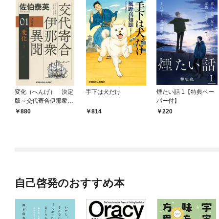
変化（へんげ） 決定
手下は犬だけ
煙たい話 1【特典ペー
版～交代寄合伊那衆異
パー付】
聞（1）～
880
814
220
自己啓発のおすすめ本