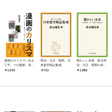
漫画のカリスマ～白土
明治・大正・昭和 日
懐かしい未来 甦る明
三平、つげ義春、吾妻
米架空戦記集成
治・大正・昭和の未来
ひでお、諸星大二郎～
小説
1,034
733
1,980