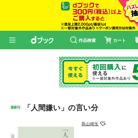
作品検索
カート
「人間嫌い」の言い分
最新刊
長山靖生