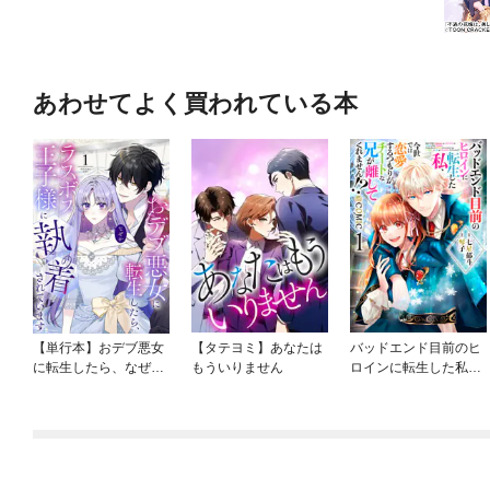
あわせてよく買われている本
【単行本】おデブ悪女
【タテヨミ】あなたは
バッドエンド目前のヒ
に転生したら、なぜか
もういりません
ロインに転生した私、
ラスボス王子様に執着
今世では恋愛するつも
されています
りがチートな兄が離し
てくれません！？@C
OMIC