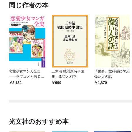
同じ作者の本
恋愛少女マンガ全史
三木清 戦間期時事論
「修身」教科書に学ぶ
――ラブコメと若者文
集 希望と相克
偉い人の話
化の変遷を探る
2,134
990
1,870
光文社のおすすめ本