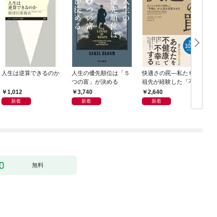
人生は逆算できるのか
人生の優先順位は「５
快適さの罠―私たちの
つの富」が決める
祖先が経験した「不快
さ」が人生を充実させ
1,012
3,740
2,640
る
新着
新着
新着
無料