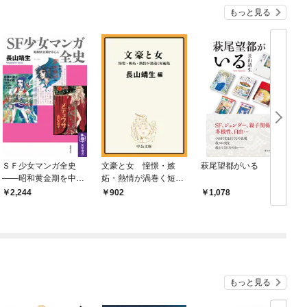
もっと見る
ＳＦ少女マンガ全史
文豪と女 憧憬・嫉
萩尾望都がいる
――昭和黄金期を中心
妬・熱情が渦巻く短編
に
集
2,244
902
1,078
もっと見る