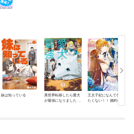
妹は知っている
異世界転移したら愛犬
王太子妃になんてなり
が最強になりました ～
たくない！！ 婚約者編
シルバーフェンリルと
俺が異世界暮らしを始
めたら～ THE COMIC