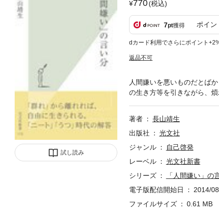
770
(税込)
ポイン
7
pt
獲得
dカード利用でさらにポイント+2
返品不可
人間嫌いを悪いものだとばか
の生き方等を引きながら、煩
著者
長山靖生
出版社
光文社
ジャンル
自己啓発
試し読み
レーベル
光文社新書
シリーズ
「人間嫌い」の
電子版配信開始日
2014/08
ファイルサイズ
0.61 MB