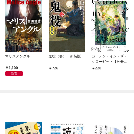
マリスアングル
鬼役（壱） 新装版
ガーデン・イン・ザ・
クローゼット【分冊
版】1
1,100
726
220
新着