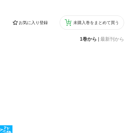
お気に入り登録
未購入巻をまとめて買う
1巻から
|
最新刊から