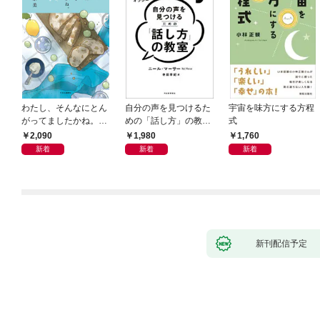
わたし、そんなにとん
自分の声を見つけるた
宇宙を味方にする方程
がってましたかね。
めの「話し方」の教
式
獅子座、Ａ型、丙午は
室 Ｏｒａｃｙ（オラ
2,090
1,980
1,760
めぐる
シー）
新着
新着
新着
新刊配信予定