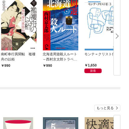
南町奉行異聞帖 襤褸
北海道周遊殺人ルート
モンテ＝クリスト伯3
舟の以栢
～西村京太郎トラベル
ミステリー・セレクシ
1,650
990
990
ョン（1）～
新着
もっと見る