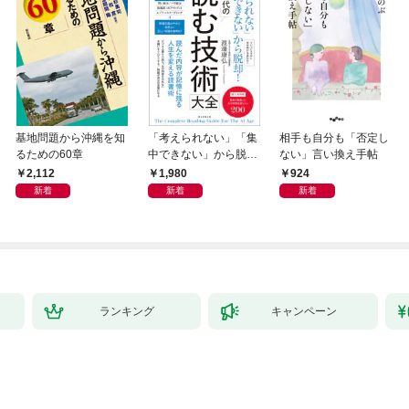
基地問題から沖縄を知
「考えられない」「集
相手も自分も「否定し
るための60章
中できない」から脱
ない」言い換え手帖
却！ AI時代の読む技
2,112
1,980
924
術大全
新着
新着
新着
ランキング
キャンペーン