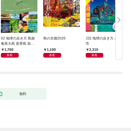
02 地球の歩き方 島旅
秋の京都2026
J32 地球の歩き方 川崎
奄美大島 喜界島 加計
市
豆
呂麻島(奄美群島1) 5訂
1,760
1,100
2,310
版
新着
新着
新着
無料