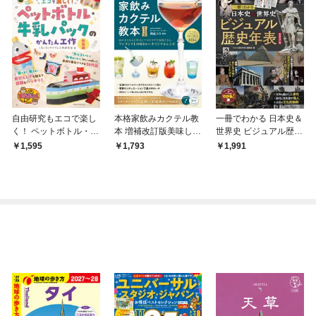
自由研究もエコで楽し
本格家飲みカクテル教
一冊でわかる 日本史＆
く！ ペットボトル・牛
本 増補改訂版美味しさ
世界史 ビジュアル歴史
乳パックのかんたん工
の基本からオリジナル
年表 新装改訂版
1,595
1,793
1,991
作 新装版
モクテルまで