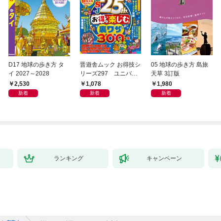
D17 地球の歩き方 タ
晋遊舎ムック お得技シ
05 地球の歩き方 島旅
イ 2027～2028
リーズ297 ユニバー
天草 3訂版
サル・スタジオ・ジャ
2,530
1,078
1,980
パンお得技ベストセレ
新着
新着
新着
クション 2026-27 mini
ランキング
キャンペーン