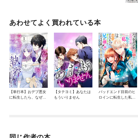
あわせてよく買われている本
【単行本】おデブ悪女
【タテヨミ】あなたは
バッドエンド目前のヒ
に転生したら、なぜか
もういりません
ロインに転生した私、
ラスボス王子様に執着
今世では恋愛するつも
されています
りがチートな兄が離し
てくれません！？@C
OMIC
同じ作者の本