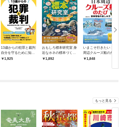
13歳からの犯罪と裁判
おもしろ標本研究室 身
いまこそ行きたい 日本
自分を守るために知っ
近なホネの標本づくり
周辺クルーズ船のたび
ておきたいルール
から標本展示のヒミツ
豪華客船の楽しみ方
1,925
1,892
1,848
まで
もっと見る