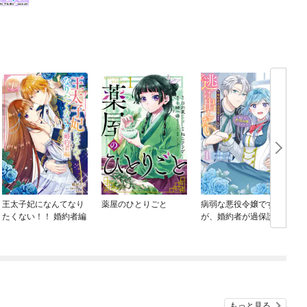
王太子妃になんてなり
薬屋のひとりごと
病弱な悪役令嬢です
たくない！！ 婚約者編
が、婚約者が過保護す
ぎて逃げ出したい(私た
ち犬猿の仲でしたよ
ね！？)
もっと見る