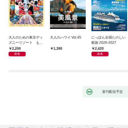
大人のための東京ディ
大人のハワイ Vol.45
にっぽん全国たのしい
ズニーリゾート もっ
船旅 2026-2027
とやさしいガイド
2,200
2,420
1,390
新着
新着
新刊配信予定