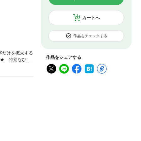
カートへ
作品をチェックする
字だけを拡大する
作品をシェアする
！★ 特別なひと
先に、 とって
特別な時間。ひとり
もあり。静岡県
cafe glyph
yau・・・など☆ レ
ee one・・・な