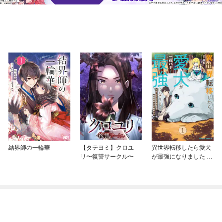
結界師の一輪華
【タテヨミ】クロユ
異世界転移したら愛犬
リ〜復讐サークル〜
が最強になりました ～
シルバーフェンリルと
俺が異世界暮らしを始
めたら～ THE COMIC