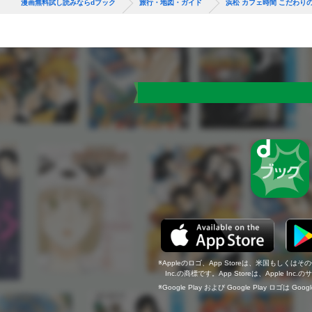
漫画無料試し読みならdブック
旅行・地図・ガイド
浜松 カフェ時間 こだわり
Appleのロゴ、App Storeは、米国もしくはそ
Inc.の商標です。App Storeは、Apple In
Google Play および Google Play ロゴは Go