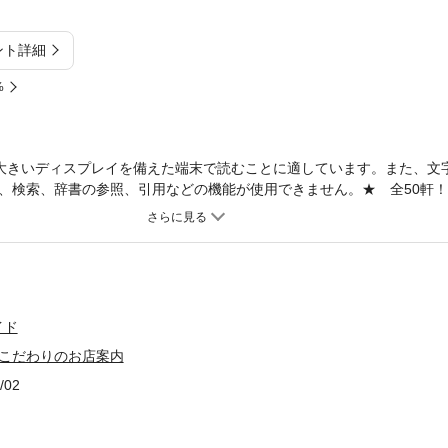
ント詳細
%
大きいディスプレイを備えた端末で読むことに適しています。また、文
、検索、辞書の参照、引用などの機能が使用できません。★ 全50軒
りの空間で過ごす至福の時。★ いつもの街に、足をちょっと延ばした
。◇◆◇ 本書について ◇◆◇カフェでコーヒーを飲むのは、案外、
達とお喋りを楽しむのも、半分日常であり、半分は日常を忘れるためで
きなカフェを紹介します。◇◆◇ 主な目次 ◇◆◇☆ おすすめカフェ＊ 
onohi＊ Café Ano Basho＊ THE HOUSE＊ フレンチ食堂＆カフェ no
 本と喫茶 畔＊ 喫茶 茶居家＊ 3Rings Grill&burger＊ coff
イド
 こだわりのお店案内
/02