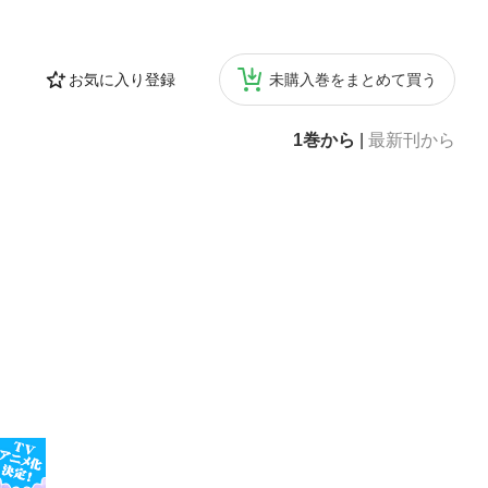
お気に入り登録
未購入巻をまとめて買う
1巻から
|
最新刊から