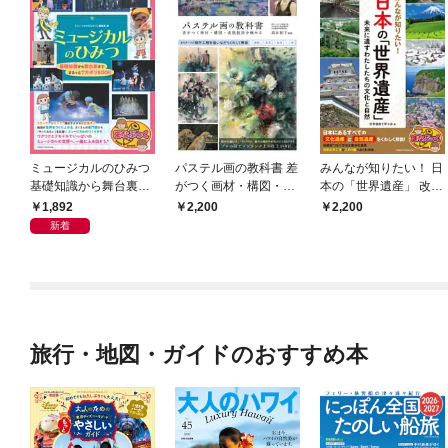
ミュージカルのひみつ
パステル画の教科書 差
みんなが知りたい！ 日
基礎知識から舞台裏ま
がつく画材・構図・表
本の「世界遺産」 改訂
で まるっとフカボリB
現技法を極める
版 未来に遺すわたした
1,892
2,200
2,200
OOK
ちの文化と自然
新着
旅行・地図・ガイドのおすすめ本