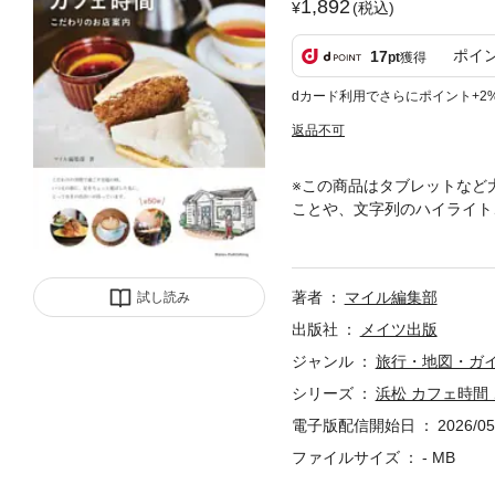
1,892
(税込)
ポイ
17
pt
獲得
dカード利用でさらにポイント+2
返品不可
※この商品はタブレットなど
ことや、文字列のハイライト
ときを過ごす。★ こだわ
おきの出合いが待っています
のんびりひと息つくのも、友
著者
マイル編集部
試し読み
の西部エリアで見つけた、すて
＊ Stationery cafe k
出版社
メイツ出版
トロ空間カフェ＊ 喫茶みちくさ＊
ジャンル
旅行・地図・ガ
ど
シリーズ
浜松 カフェ時間
電子版配信開始日
2026/05
ファイルサイズ
- MB