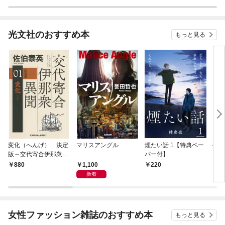
光文社のおすすめ本
もっと見る
変化（へんげ） 決定
マリスアングル
煙たい話 1【特典ペー
手下
版～交代寄合伊那衆異
パー付】
聞（1）～
1,100
880
220
8
新着
女性ファッション雑誌のおすすめ本
もっと見る