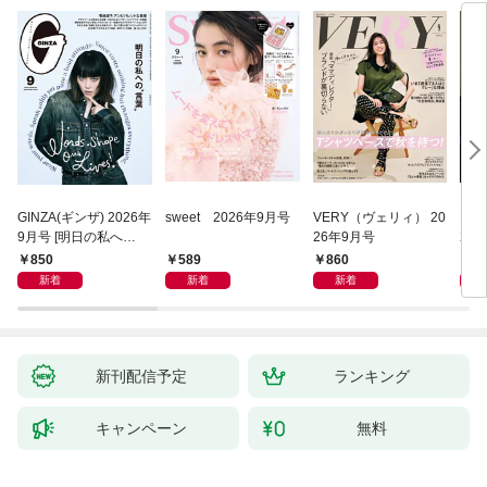
GINZA(ギンザ) 2026年
sweet 2026年9月号
VERY（ヴェリィ） 20
Pre
9月号 [明日の私へ
26年9月号
20
の“言葉”]
850
589
860
8
新着
新着
新着
新刊配信予定
ランキング
キャンペーン
無料