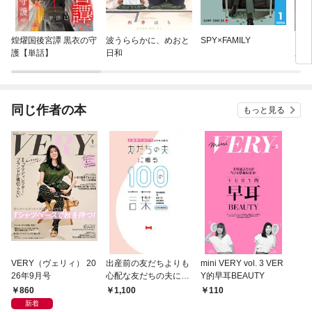
煌燿国後宮譚 黒衣の守
波うららかに、めおと
SPY×FAMILY
うち
護【単話】
日和
あげ
同棲
同じ作者の本
もっと見る
VERY（ヴェリィ） 20
出産前の友だちよりも
mini VERY vol. 3 VER
26年9月号
心配な友だちの夫に贈
Y的早耳BEAUTY
る100の言葉
860
1,100
110
新着