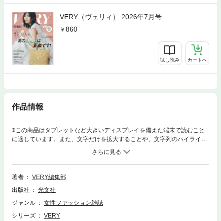
VERY（ヴェリィ） 2026年7月号
860
試し読み
カートへ
作品情報
※この商品はタブレットなど大きいディスプレイを備えた端末で読むこと
に適しています。また、文字だけを拡大することや、文字列のハイライ
ト、検索、辞書の参照、引用などの機能が使用できません。★別冊付録
「VERY NaVY ダイジェスト版」掲載★いちばん使えるのは半袖ニット／
ZARAの“トレンド感アイテム”で復職着回しDairy／お仕事ママこそお天気
感度上げてこ！※デジタル版は紙の雑誌と掲載内容が一部異なる場合がご
著者
VERY編集部
ざいます。※デジタル版からは応募できない懸賞などがございます。
出版社
光文社
ジャンル
女性ファッション雑誌
シリーズ
VERY