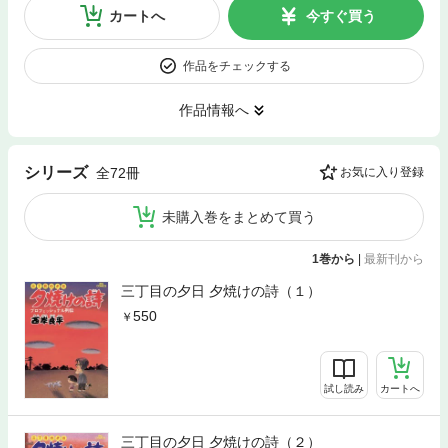
カートへ
今すぐ買う
作品をチェックする
作品情報へ
シリーズ
全72冊
お気に入り登録
未購入巻をまとめて買う
1巻から
|
最新刊から
三丁目の夕日 夕焼けの詩（１）
550
試し読み
カートへ
三丁目の夕日 夕焼けの詩（２）