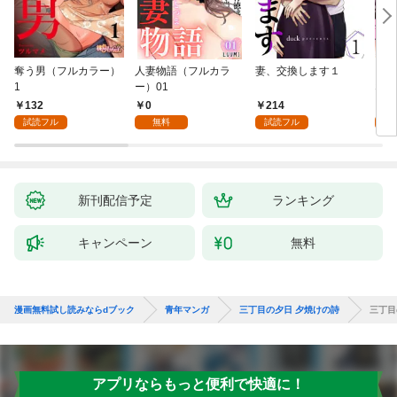
奪う男（フルカラー）
人妻物語（フルカラ
妻、交換します１
ごめ
1
ー）01
ない
132
0
214
1
試読フル
無料
試読フル
試
新刊配信予定
ランキング
キャンペーン
無料
漫画無料試し読みならdブック
青年マンガ
三丁目の夕日 夕焼けの詩
三丁目
アプリならもっと便利で快適に！