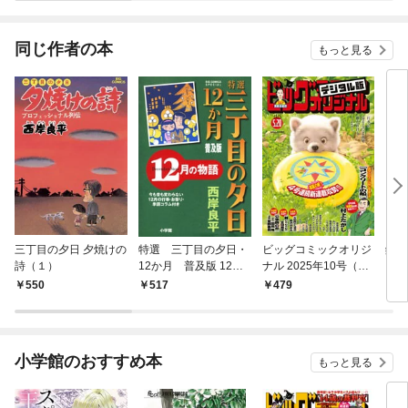
同じ作者の本
もっと見る
三丁目の夕日 夕焼けの
特選 三丁目の夕日・
ビッグコミックオリジ
鎌倉
詩（１）
12か月 普及版 12月
ナル 2025年10号（20
の物語
25年5月2日発売)
550
517
479
7
小学館のおすすめ本
もっと見る