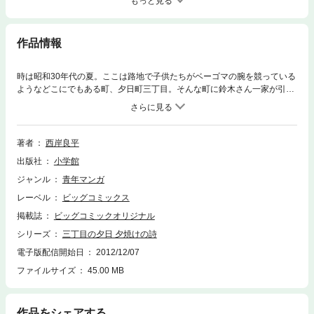
もっと見る
作品情報
時は昭和30年代の夏。ここは路地で子供たちがベーゴマの腕を競っている
ようなどこにでもある町、夕日町三丁目。そんな町に鈴木さん一家が引っ
越してきた。お父さんは社長。だけど、苦労の末にお店を開いた、立派な
一国一城の主だ。一方、息子の一平は近所のガキ大将に早速ベーゴマの挑
戦を受ける。ベーゴマは苦手な一平だったが…
著者
西岸良平
出版社
小学館
ジャンル
青年マンガ
レーベル
ビッグコミックス
掲載誌
ビッグコミックオリジナル
シリーズ
三丁目の夕日 夕焼けの詩
電子版配信開始日
2012/12/07
ファイルサイズ
45.00 MB
作品をシェアする