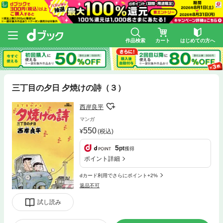
作品検索
カート
はじめての方へ
三丁目の夕日 夕焼けの詩（３）
西岸良平
マンガ
550
(税込)
5
pt
獲得
ポイント詳細
dカード利用でさらにポイント+2%
返品不可
試し読み