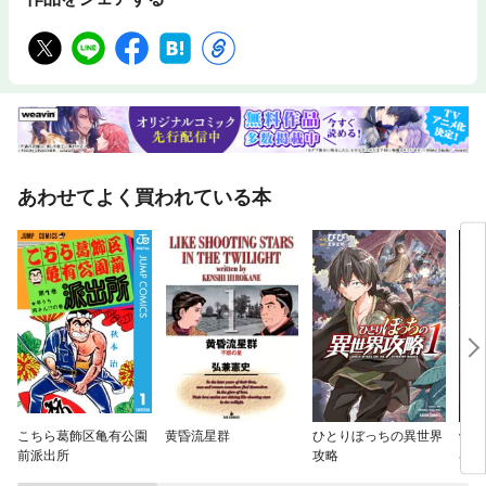
あわせてよく買われている本
こちら葛飾区亀有公園
黄昏流星群
ひとりぼっちの異世界
骸骨
前派出所
攻略
界へ