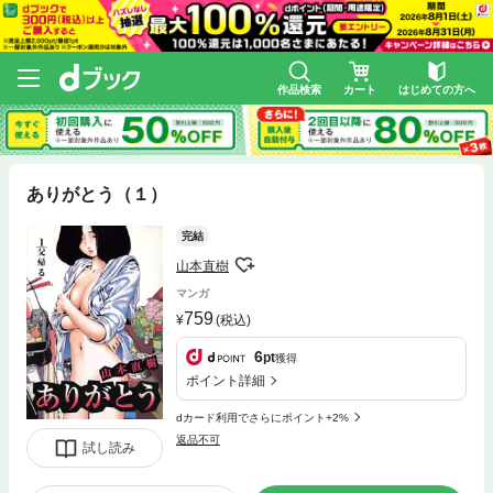
作品検索
カート
はじめての方へ
ありがとう（１）
完結
山本直樹
マンガ
759
(税込)
6
pt
獲得
ポイント詳細
dカード利用でさらにポイント+2%
返品不可
試し読み