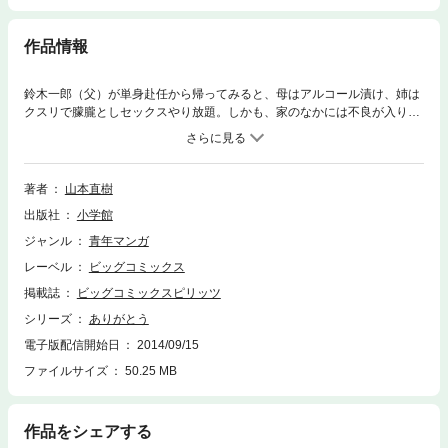
作品情報
鈴木一郎（父）が単身赴任から帰ってみると、母はアルコール漬け、姉は
クスリで朦朧としセックスやり放題。しかも、家のなかには不良が入り込
んで好き放題をやっていた。すっかり荒廃した家庭を見た父は半狂乱にな
り…。愛と平和、セックスと暴力――「家庭」こそが、第3次大戦の戦場
だった。大反響を呼んだ20世紀最高最後のネオ・ホームドラマ！！
著者
山本直樹
出版社
小学館
ジャンル
青年マンガ
レーベル
ビッグコミックス
掲載誌
ビッグコミックスピリッツ
シリーズ
ありがとう
電子版配信開始日
2014/09/15
ファイルサイズ
50.25 MB
作品をシェアする