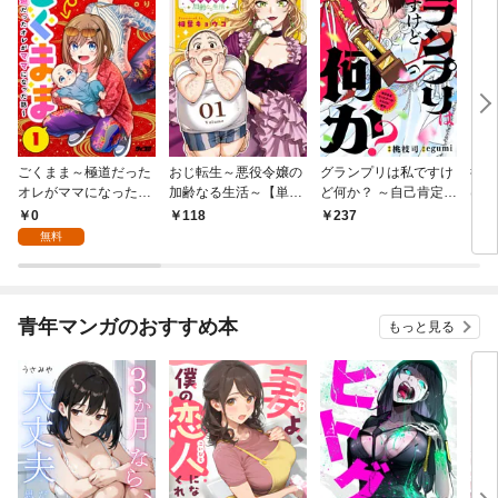
ごくまま～極道だった
おじ転生～悪役令嬢の
グランプリは私ですけ
後宮
オレがママになった話
加齢なる生活～【単
ど何か？ ～自己肯定モ
は謎
～【単話】（１）
話】（１）
ンスターのミスコン無
（１
0
118
237
2
双～【単話】（１）
無料
青年マンガのおすすめ本
もっと見る