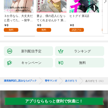
３か月なら、大丈夫だ
妻よ、僕の恋人になっ
ヒトグイ 第1話
世界
と思ってた。～留学し
てくれませんか？ 第1
レベ
た僕の留守中に、一途
話
0
0
0
0
な彼女が汚されるまで
無料
無料
試読フル
～ 1話
新刊配信予定
ランキング
キャンペーン
無料
漫画無料試し読みならdブック
青年マンガ
ありがとう
ありがとう（１）
アプリならもっと便利で快適に！