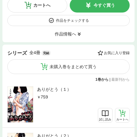
カートへ
今すぐ買う
作品をチェックする
作品情報へ
全4冊
シリーズ
お気に入り登録
完結
未購入巻をまとめて買う
1巻から
|
最新刊から
ありがとう（１）
759
試し読み
カートへ
ありがとう（２）