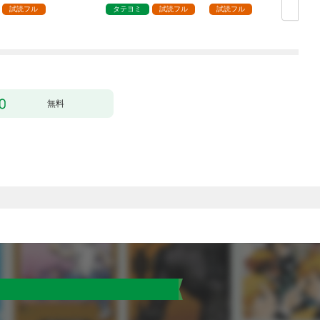
試読フル
タテヨミ
試読フル
試読フル
無料