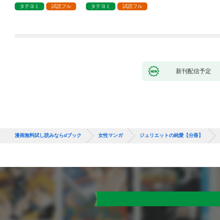
タテヨミ
試読フル
タテヨミ
試読フル
新刊配信予定
漫画無料試し読みならdブック
女性マンガ
ジュリエットの純愛【分冊】