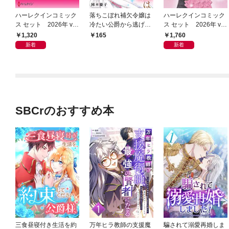
ハーレクインコミック
落ちこぼれ補欠令嬢は
ハーレクインコミック
ス セット 2026年 vo
冷たい公爵から逃げだ
ス セット 2026年 vo
l.1018
したい １
l.1069
1,320
1,760
165
新着
新着
SBCrのおすすめ本
三食昼寝付き生活を約
万年ヒラ教師の支援魔
騙されて溺愛再婚しま