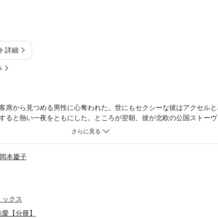
ト詳細
%
客席から見つめる男性に心奪われた。世にもセクシーな彼はアクセルと
すると熱い一夜をともにした。ところが翌朝、彼が北欧の公国ストーヴ
ターネット上にホテルに入るふたりの写真が流出してしまった。話題作
は彼女を罵倒し姿を消してしまう。わたしの愛を信じてほしい…ミナは
岡本慶子
ミックス
純愛【分冊】