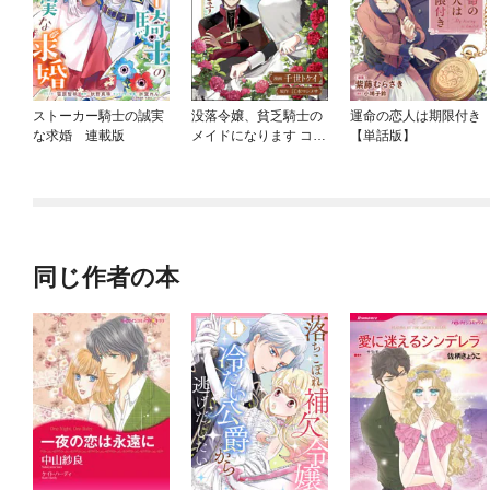
ストーカー騎士の誠実
没落令嬢、貧乏騎士の
運命の恋人は期限付き
な求婚 連載版
メイドになります コミ
【単話版】
ック版（分冊版）
同じ作者の本