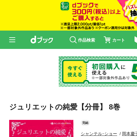
作品検索
カート
ジュリエットの純愛【分冊】 8巻
完結
シャンテル･ショー
岡本慶