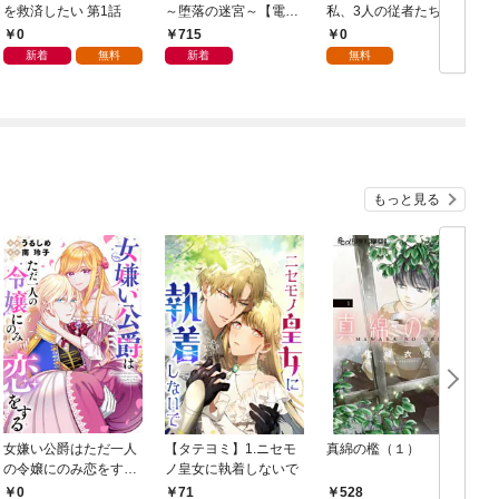
を救済したい 第1話
～堕落の迷宮～【電子
私、3人の従者たちに
単行本版】 第1巻
抱かれて困ってます 第
0
715
0
1話
新着
無料
新着
無料
もっと見る
女嫌い公爵はただ一人
【タテヨミ】1.ニセモ
真綿の檻（１）
の令嬢にのみ恋をする
ノ皇女に執着しないで
む
（分冊版）第１話
0
71
528