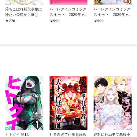
落ちこぼれ補欠令嬢は
ハーレクインコミック
ハーレクインコミック
冷たい公爵から逃げだ
ス セット 2026年 vo
ス セット 2026年 vo
したい【電子単行本】
l.786
l.790
770
990
990
ヒトグイ 第1話
社畜過ぎて仕事を辞め
絶対に死ぬモブ悪役令