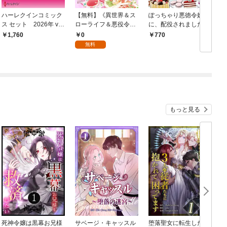
ハーレクインコミック
【無料】《異世界＆ス
ぽっちゃり悪徳令嬢
ス セット 2026年 vo
ローライフ＆悪役令
に、配役されました！
l.906
嬢》が大集合！！ Mao
【コミックス単行本
0
1,760
770
mao作品試し読み冊子
版】【電子限定特典
無料
Vol.1
付】１巻
もっと見る
死神令嬢は黒幕お兄様
サベージ・キャッスル
堕落聖女に転生した