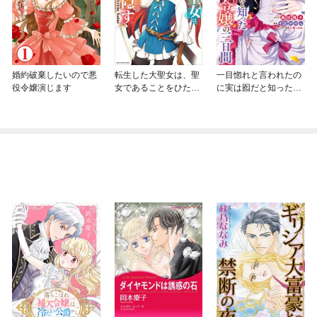
婚約破棄したいので悪
転生した大聖女は、聖
一目惚れと言われたの
役令嬢演じます
女であることをひた隠
に実は囮だと知った伯
す A Tale of The Gre
爵令嬢の三日間
at Saint