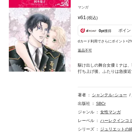
マンガ
61
(税込)
ポイン
0
pt
獲得
dカード利用でさらにポイント+2
返品不可
駆け出しの舞台女優ミナは、
打ち上げ後、ふたりは急接近
ることを知る。しかも、イン
されたと誤解され、アクセル
国へと向かうが？
著者
シャンテル･ショー
出版社
SBCr
ジャンル
女性マンガ
レーベル
ハーレクインコ
シリーズ
ジュリエットの