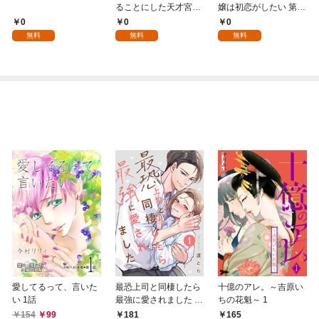
ることにした天才宮廷
嬢は初恋がしたい 第1
魔術師～辺境の地でス
話
0
0
0
ローライフを夢見る
無料
無料
無料
が、不届き者を倒して
いたら『最果ての魔
女』と呼ばれるように
なる～ 第1話
愛してるって、言いた
最恐上司と同棲したら
十億のアレ。～吉原い
い 1話
最強に愛されました 1
ちの花魁～ 1
巻
154
99
181
165