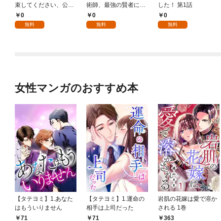
束してください、公爵
術師、最強の賢者にな
した！ 第1話
様 1話
る～不人気の支援魔術
0
0
0
師は給料泥棒だと魔術
無料
無料
無料
大学をクビになった
が、出世した元教え子
たちのおかげで何も困
らない件～ 第1話
女性マンガのおすすめ本
【タテヨミ】1.あなた
【タテヨミ】1.運命の
岩肌の花嫁は愛で溶か
はもういりません
相手は上司だった
される 1巻
71
71
363