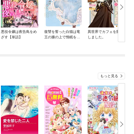
悪役令嬢は夜告鳥をめ
復讐を誓った白猫は竜
異世界でカフェを開店
ざす【単話】
王の膝の上で惰眠をむ
しました。
さぼる
もっと見る