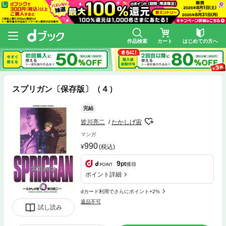
作品検索
カート
はじめての方へ
スプリガン〔保存版〕（４）
完結
皆川亮二
たかしげ宙
マンガ
990
(税込)
9
pt
獲得
ポイント詳細
dカード利用でさらにポイント+2%
返品不可
試し読み