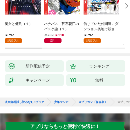
魔女と傭兵（１）
ハナバス 苔石花江の
信じていた仲間達にダ
追放
バスケ論（１）
ンジョン奥地で殺され
『自
かけたがギフト『無限
領地
792
792
110
792
7
ガチャ』でレベル９９
強の
試読フル
割引
試読フル
試
９９の仲間達を手に入
～最
れて元パーティーメン
で始
バーと世界に復讐＆
拓ス
『ざまぁ！』します！
（１
（１）
新刊配信予定
ランキング
キャンペーン
無料
漫画無料試し読みならdブック
少年マンガ
スプリガン〔保存版〕
スプリガ
アプリならもっと便利で快適に！