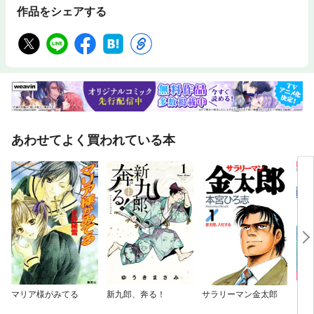
作品をシェアする
あわせてよく買われている本
マリア様がみてる
新九郎、奔る！
サラリーマン金太郎
きま
ード