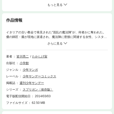
もっと見る
作品情報
イタリアの古い教会で発見された“混乱の魔法陣”が、何者かに奪われた。
優の師匠・朧が現地に派遣され、魔法陣に密接に関連する女性、シスタ
ー・ケイトの護衛を務める。だがすぐに、ふたりとも連絡を断ってしま
い…！？ 知らせを聞いた優は、紛争が続くバグダッドへと飛ぶ！
著者
皆川亮二
たかしげ宙
出版社
小学館
ジャンル
少年マンガ
レーベル
少年サンデーコミックス
掲載誌
週刊少年サンデー
シリーズ
スプリガン〔保存版〕
電子版配信開始日
2014/03/03
ファイルサイズ
62.50 MB