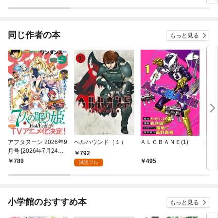
同じ作者の本
もっと見る
アフタヌーン 2026年9
ヘルハウンド（１）
ＡＬＣＢＡＮＥ(1)
海王
月号 [2026年7月24日
792
発売]
789
495
6
試読フル
小学館のおすすめ本
もっと見る