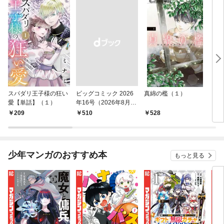
スパダリ王子様の狂い
ビッグコミック 2026
真綿の檻（１）
こん
愛【単話】（１）
年16号（2026年8月7
（１
日発売）
209
￥510
528
5
少年マンガのおすすめ本
もっと見る