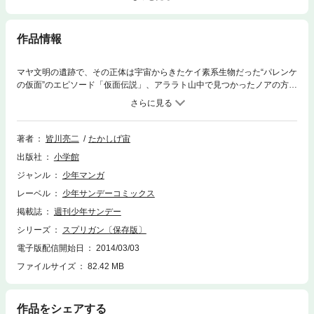
作品情報
マヤ文明の遺跡で、その正体は宇宙からきたケイ素系生物だった“パレンケ
の仮面”のエピソード「仮面伝説」、アララト山中で見つかったノアの方舟
を巡って優とフランス人スプリガンのジャン・ジャックモンドが活躍する
「ノアの方舟篇」、イギリスの考古学グループが発掘した狂戦士（パーサ
ーカー）に優が立ち向かう「狂戦士の章」を収録。地球の危機を救うべ
く、御神苗優が仲間たちと共に大活躍！
著者
皆川亮二
たかしげ宙
出版社
小学館
ジャンル
少年マンガ
レーベル
少年サンデーコミックス
掲載誌
週刊少年サンデー
シリーズ
スプリガン〔保存版〕
電子版配信開始日
2014/03/03
ファイルサイズ
82.42 MB
作品をシェアする