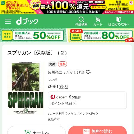
作品検索
カート
はじめての方へ
スプリガン〔保存版〕（２）
完結
無料
皆川亮二
たかしげ宙
マンガ
990
(税込)
9
pt
獲得
ポイント詳細
dカード利用でさらにポイント+2%
返品不可
無料で読む
カートへ