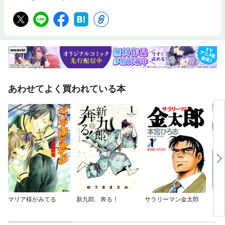
あわせてよく買われている本
マリア様がみてる
新九郎、奔る！
サラリーマン金太郎
きま
ード