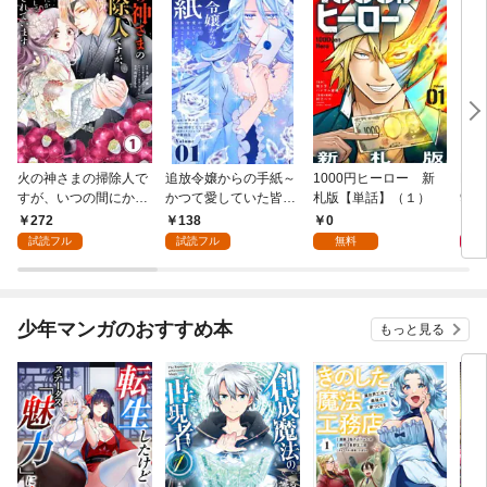
火の神さまの掃除人で
追放令嬢からの手紙～
1000円ヒーロー 新
DIM
すが、いつの間にか花
かつて愛していた皆さ
札版【単話】（１）
9.
嫁として溺愛されてい
まへ 私のことなどお忘
272
138
0
8
ます【単話】（１）
れですか？～【単話】
試読フル
試読フル
無料
（１）
少年マンガのおすすめ本
もっと見る