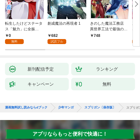
転生したけどステータ
創成魔法の再現者 1
きのした魔法工務店
王位
ス「魅力」に全振
異世界工法で最強の家
兆候
り！？(1)
づくりを（コミック）
入れ
0
682
0
748
１
る。
無料
試読フル
新刊配信予定
ランキング
キャンペーン
無料
漫画無料試し読みならdブック
少年マンガ
スプリガン〔保存版〕
スプリガ
アプリならもっと便利で快適に！