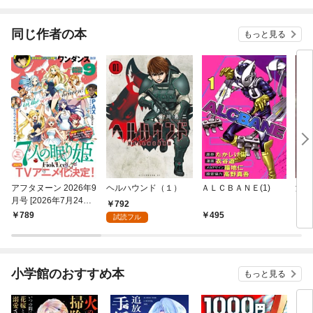
同じ作者の本
もっと見る
アフタヌーン 2026年9
ヘルハウンド（１）
ＡＬＣＢＡＮＥ(1)
海王
月号 [2026年7月24日
792
発売]
789
495
6
試読フル
小学館のおすすめ本
もっと見る