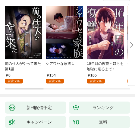
前の住人がやって来た
シアワセな家族１
16年目の復讐～奴らを
ベイ
第1話
地獄に送るまで１
エブ
版】
0
154
165
2
試読フル
試読フル
試読フル
試
新刊配信予定
ランキング
キャンペーン
無料