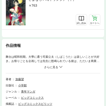
763
試し読み
カートへ
作品情報
舞台は昭和初期。大學に通う司葉公太（しばこうた）は楽しいことが大好
き。お祭りごとを企画しては先生に怒鳴られている彼は、ただいま商業演
劇＝「レビュー」に夢中。歌も劇もお笑いも風刺も織り交ぜた庶民のため
の娯楽、レビューを楽しむ観客の笑顔が、公太の希望。さっそく、大學O
Bが集まる開校記念式でゲリラショーを開こうと画策中、花形役者として
大學首席の美青年、日下真一郎（くさかしんいちろう）に目をつける。公
著者
加藤望
太の誘いは何度も何度も断られるが、公太は全くへこたれず。日下はタイ
出版社
小学館
プのちがう公太がなぜからんでくるのか理解できなくて……
ジャンル
青年マンガ
レーベル
ビッグコミックス
掲載誌
ビッグコミックスピリッツ