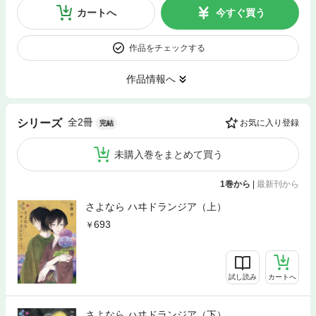
カートへ
今すぐ買う
作品をチェックする
作品情報へ
全2冊
シリーズ
お気に入り登録
完結
未購入巻をまとめて買う
1巻から
|
最新刊から
さよなら ハヰドランジア（上）
693
試し読み
カートへ
さよなら ハヰドランジア（下）