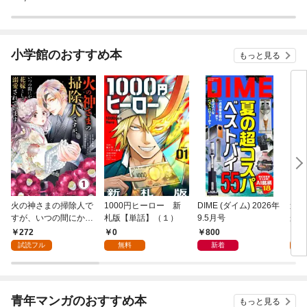
小学館のおすすめ本
もっと見る
火の神さまの掃除人で
1000円ヒーロー 新
DIME (ダイム) 2026年
追放
すが、いつの間にか花
札版【単話】（１）
9.5月号
かつ
嫁として溺愛されてい
まへ
272
0
800
1
ます【単話】（１）
れで
試読フル
無料
新着
試
（１
青年マンガのおすすめ本
もっと見る