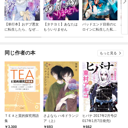
【単行本】おデブ悪女
【タテヨミ】あなたは
バッドエンド目前のヒ
結界
に転生したら、なぜか
もういりません
ロインに転生した私、
ラスボス王子様に執着
今世では恋愛するつも
されています
りがチートな兄が離し
てくれません！？@C
OMIC
同じ作者の本
もっと見る
ＴＥＡと質的探究用語
さよなら ハヰドランジ
ヒバナ 2017年2月号(2
集
ア（上）
017年1月7日発売)
3,300
693
662