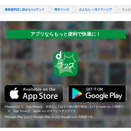
漫画無料試し読みならdブック
青年マンガ
さよなら ハヰドランジア
さよな
アプリならもっと便利で快適に！
Appleのロゴ、App Storeは、米国もしくはその他の国や地域におけるApple Inc.の商標で
す。App Storeは、Apple Inc.のサービスマークです。
Google Play および Google Play ロゴは Google LLC の商標です。