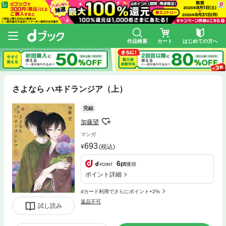
作品検索
カート
はじめての方へ
さよなら ハヰドランジア（上）
完結
加藤望
マンガ
693
(税込)
6
pt
獲得
ポイント詳細
dカード利用でさらにポイント+2%
返品不可
試し読み