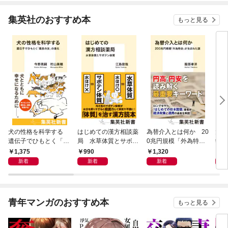
集英社のおすすめ本
もっと見る
犬の性格を科学する
はじめての漢方相談薬
為替介入とは何か 20
大江
遺伝子でひもとく「最
局 水草体質とサボテ
0兆円規模「外為特
学と
良の友」の進化
ン体質
会」が生まれた謎
から
1,375
990
1,320
1,
新着
新着
新着
青年マンガのおすすめ本
もっと見る