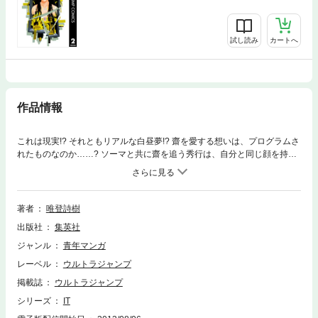
試し読み
カートへ
作品情報
これは現実!? それともリアルな白昼夢!? 齋を愛する想いは、プログラムさ
れたものなのか……? ソーマと共に齋を追う秀行は、自分と同じ顔を持つ
謎の人物に出遭った。果たして、世界崩壊の鍵を握る齋の別人格･アリシ
ノとは!? そして、秀行は齋を護り通せるのか!? 当たり前の日常を根底から
覆す、｢IT｣の正体が、今明かされる!! 【同時収録】デジコミ Step by Step
2
著者
唯登詩樹
出版社
集英社
ジャンル
青年マンガ
レーベル
ウルトラジャンプ
掲載誌
ウルトラジャンプ
シリーズ
IT