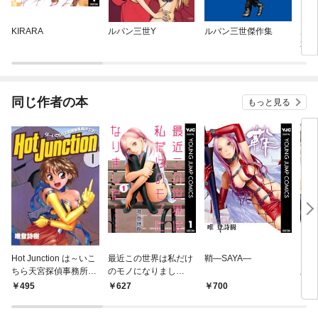
KIRARA
ルパン三世Y
ルパン三世傑作集
ルパ
君
同じ作者の本
もっと見る
Hot Junction は～いこ
最近この世界は私だけ
鞘―SAYA―
My 
ちら天宮探偵事務所で
のモノになりまし
版 1
す！(1)
た…… 1
495
627
700
6