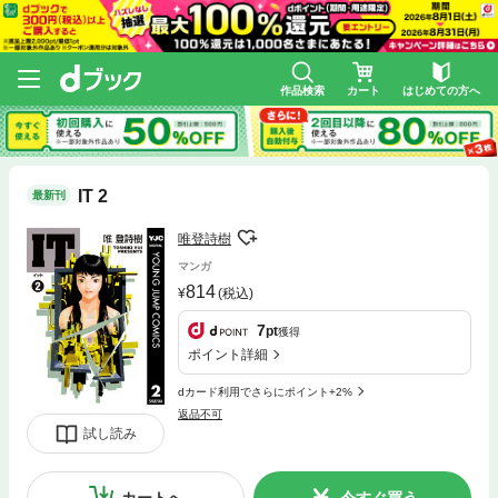
作品検索
カート
はじめての方へ
IT 2
最新刊
唯登詩樹
マンガ
814
(税込)
7
pt
獲得
ポイント詳細
dカード利用でさらにポイント+2%
返品不可
試し読み