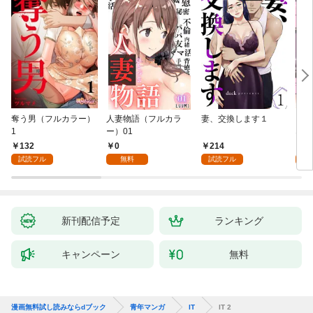
奪う男（フルカラー）
人妻物語（フルカラ
妻、交換します１
ごめ
1
ー）01
ない
132
0
214
1
試読フル
無料
試読フル
試
新刊配信予定
ランキング
キャンペーン
無料
漫画無料試し読みならdブック
青年マンガ
IT
IT 2