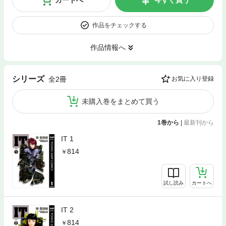
カートへ
今すぐ買う
作品をチェックする
作品情報へ
シリーズ
全2冊
お気に入り登録
未購入巻をまとめて買う
1巻から
|
最新刊から
IT 1
814
試し読み
カートへ
IT 2
814