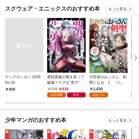
スクウェア・エニックスのおすすめ本
もっと見る
ヤングガンガン 2026
悪役貴族が開き直って
片田舎のおっさん、剣
聖女
No.16
破滅フラグを“実力”で
聖になる 1 ～ただ
ら乗
叩き折っていたら、い
の田舎の剣術師範だっ
巻
770
616
1,430
6
￥459
つの間にかヒロイン達
たのに、大成した弟子
試読増量
割引
試読フル
試
から英雄視されるよう
たちが俺を放ってくれ
になった件（コミッ
ない件～
ク） 1巻
少年マンガのおすすめ本
もっと見る