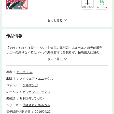
試し読み
カートへ
もっと見る
作品情報
【それでもぼくは殺ってない!!】無実の死刑囚、ネルガルと超天然看守、
サニーの織りなす監獄ギャグ!!悪徳看守に妄想看守、極悪囚人に謎の
男…。不幸の連鎖は止まらない！ 死刑執行まで残り40日。ネルガルの運
命やいかに!!?(C)2008 Rumi Aruma
著者
あるま るみ
出版社
スクウェア・エニックス
ジャンル
少年マンガ
レーベル
ガンガンコミックス
掲載誌
月刊少年ガンガン
シリーズ
閉ざされたネルガル
電子版配信開始日
2016/04/22