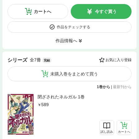
カートへ
今すぐ買う
作品をチェックする
作品情報へ
全7冊
シリーズ
お気に入り登録
完結
未購入巻をまとめて買う
1巻から
|
最新刊から
閉ざされたネルガル 1巻
589
試し読み
カートへ