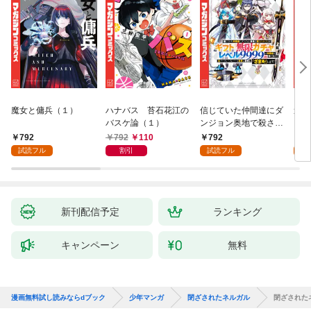
魔女と傭兵（１）
ハナバス 苔石花江の
信じていた仲間達にダ
追放
バスケ論（１）
ンジョン奥地で殺され
『自
かけたがギフト『無限
領地
792
792
110
792
7
ガチャ』でレベル９９
強の
試読フル
割引
試読フル
試
９９の仲間達を手に入
～最
れて元パーティーメン
で始
バーと世界に復讐＆
拓ス
『ざまぁ！』します！
（１
（１）
新刊配信予定
ランキング
キャンペーン
無料
漫画無料試し読みならdブック
少年マンガ
閉ざされたネルガル
閉ざされた