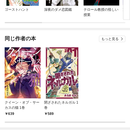
ゴーストハント
深夜のダメ恋図鑑
テロール教授の怪しい
冷徹
授業
に寒
い中
同じ作者の本
もっと見る
クイーン・オブ・サー
閉ざされたネルガル 1
カスの猫 1巻
巻
639
589