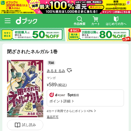
作品検索
カート
はじめての方へ
閉ざされたネルガル 1巻
完結
あるま るみ
マンガ
589
(税込)
5
pt
獲得
ポイント詳細
dカード利用でさらにポイント+2%
返品不可
試し読み