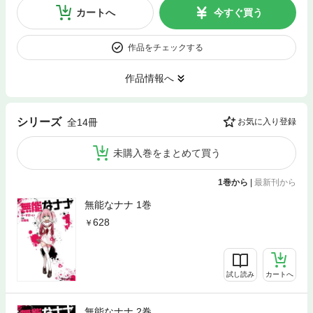
カートへ
今すぐ買う
作品をチェックする
作品情報へ
シリーズ
全14冊
お気に入り登録
未購入巻をまとめて買う
1巻から
|
最新刊から
無能なナナ 1巻
628
試し読み
カートへ
無能なナナ 2巻