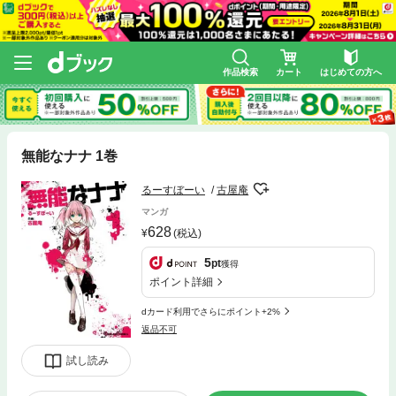
作品検索
カート
はじめての方へ
無能なナナ 1巻
るーすぼーい
古屋庵
マンガ
628
(税込)
5
pt
獲得
ポイント詳細
dカード利用でさらにポイント+2%
返品不可
試し読み