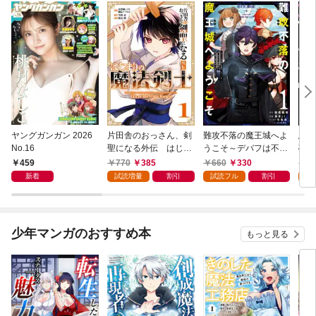
ヤングガンガン 2026
片田舎のおっさん、剣
難攻不落の魔王城へよ
悪役
No.16
聖になる外伝 はじま
うこそ～デバフは不要
破滅
りの魔法剣士 1巻
と勇者パーティーを追
叩き
459
770
385
660
330
7
い出された黒魔導士、
つの
新着
試読増量
割引
試読フル
割引
試
魔王軍の最高幹部に迎
から
えられる～ １巻
にな
ク）
少年マンガのおすすめ本
もっと見る