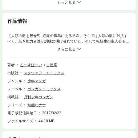
もっと見る
作品情報
【人類の敵を殺せ!!】絶海の孤島にある学園。そこでは人類の敵に対抗す
べく、若き能力者達が訓練に明け暮れていた。そして転校生の主人公も同
様に「人類の敵抹殺」を胸に、行動を開始する…。想像をことごとく裏切
る、正義と悪の知略サスペンス開幕!!(C)2017 Looseboy・Iori Furuya
著者
るーすぼーい
古屋庵
出版社
スクウェア・エニックス
ジャンル
少年マンガ
レーベル
ガンガンコミックス
掲載誌
月刊少年ガンガン
シリーズ
無能なナナ
電子版配信開始日
2017/02/22
ファイルサイズ
44.10 MB