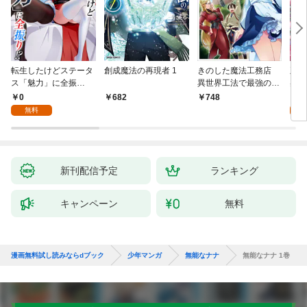
転生したけどステータ
創成魔法の再現者 1
きのした魔法工務店
王位
ス「魅力」に全振
異世界工法で最強の家
兆候
り！？(1)
づくりを（コミック）
入れ
0
0
682
748
１
る。
無料
新刊配信予定
ランキング
キャンペーン
無料
漫画無料試し読みならdブック
少年マンガ
無能なナナ
無能なナナ 1巻