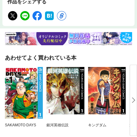
作品をシェアする
あわせてよく買われている本
SAKAMOTO DAYS
銀河英雄伝説
キングダム
週刊