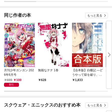
同じ作者の本
もっと見る
月刊少年ガンガン 202
無能なナナ 1巻
【合本版】白蝶記 ―ど
白蝶
6年6月号
うやって獄を破り、ど
を破
うすれば君が笑うのか
が笑
699
100
628
1,833
6
― 全3巻
割引
スクウェア・エニックスのおすすめ本
もっと見る