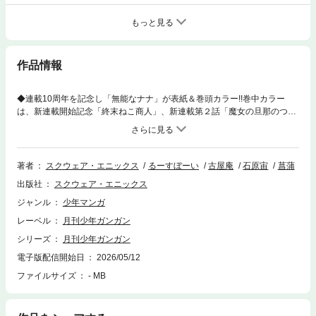
もっと見る
作品情報
◆連載10周年を記念し「無能なナナ」が表紙＆巻頭カラー!!巻中カラー
は、新連載開始記念「終末ねこ商人」、新連載第２話「魔女の旦那のつく
り方」、最新単行本の発売を記念し「英雄教室」「アンダーアイドル」
「裏世界ピクニック」「FINAL FANTASY LOST STRANGER」が登場!!さ
らに、特別読切「恋する国のアリス」「魔剣士のストラグル」と、堂々の
ラインナップ!!※紙で発行した雑誌と、掲載内容が一部異なる場合がござい
著者
スクウェア・エニックス
るーすぼーい
古屋庵
石原宙
菖蒲
ます。特別付録はついておりません。※表紙は紙で発行した雑誌と同一の
出版社
スクウェア・エニックス
ものです。【収録作品】「無能なナナ」原作：るーすぼーい 作画：古屋
庵／「魔女の終活帳」原作：石原宙 漫画：菖蒲／「黄泉のツガイ」荒川
ジャンル
少年マンガ
弘／「終末ねこ商人」鷹嶋大輔／「宵明けの魔女」眞行内さゆこ／「ひね
レーベル
月刊少年ガンガン
くれ騎士とふわふわ姫様 古城暮らしと小さなおうち」葵梅太郎／「アンダ
ーアイドル」せつなゆうこ／「恋と呼ぶにはささやかですが」萩原ダイス
シリーズ
月刊少年ガンガン
ケ／「とある魔術の禁書目録」原作：鎌池和馬 作画：近木野中哉 キャ
電子版配信開始日
2026/05/12
ラクター原案：はいむらきよたか／「魔女の旦那のつくり方」PETOKA／
ファイルサイズ
- MB
「僕の呪いの吸血姫」金井千咲貴／「戦隊レッド 異世界で冒険者になる」
中吉虎吉／「英雄教室」原作：新木伸 作画：岸田こあら キャラクター
原案：森沢晴行／「不徳のギルド」河添太一／「オウルナイト」高津カリ
ノ／「裏世界ピクニック」原作：宮澤伊織 作画：水野英多 キャラクタ