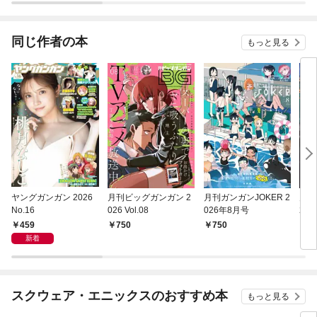
に、大成した弟子たち
ていた。
が俺を放ってくれない
件～
同じ作者の本
もっと見る
ヤングガンガン 2026
月刊ビッグガンガン 2
月刊ガンガンJOKER 2
月刊
No.16
026 Vol.08
026年8月号
26
459
750
750
6
新着
スクウェア・エニックスのおすすめ本
もっと見る