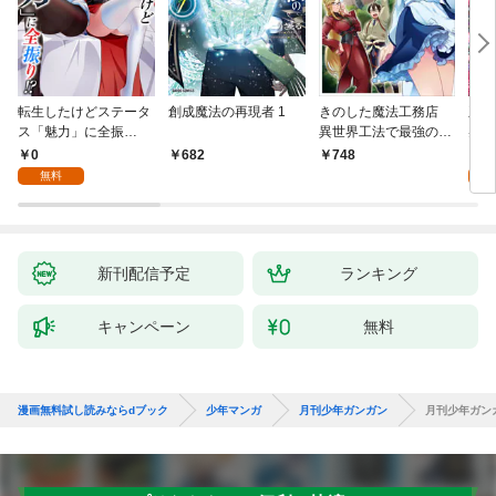
転生したけどステータ
創成魔法の再現者 1
きのした魔法工務店
王位
ス「魅力」に全振
異世界工法で最強の家
兆候
り！？(1)
づくりを（コミック）
入れ
0
0
682
748
１
る。
無料
新刊配信予定
ランキング
キャンペーン
無料
漫画無料試し読みならdブック
少年マンガ
月刊少年ガンガン
月刊少年ガンガ