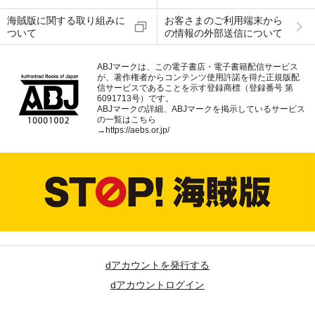
海賊版に関する取り組みに
お客さまのご利用端末から
ついて
の情報の外部送信について
ABJマークは、この電子書店・電子書籍配信サービス
が、著作権者からコンテンツ使用許諾を得た正規版配
信サービスであることを示す登録商標（登録番号 第
6091713号）です。
ABJマークの詳細、ABJマークを掲示しているサービス
の一覧はこちら
→
https://aebs.or.jp/
dアカウントを発行する
dアカウントログイン