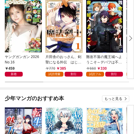
ヤングガンガン 2026
片田舎のおっさん、剣
難攻不落の魔王城へよ
悪役
No.16
聖になる外伝 はじま
うこそ～デバフは不要
破滅
りの魔法剣士 1巻
と勇者パーティーを追
叩き
459
770
385
660
330
7
い出された黒魔導士、
つの
新着
試読増量
割引
試読フル
割引
試
魔王軍の最高幹部に迎
から
えられる～ １巻
にな
ク）
少年マンガのおすすめ本
もっと見る