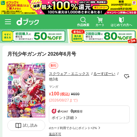
作品検索
カート
はじめての方へ
月刊少年ガンガン 2026年6月号
割引
スクウェア・エニックス
るーすぼーい
他3名
マンガ
100
(税込)
699
(2026/08/27まで)
0
pt
獲得
ポイント詳細
試し読み
dカード利用でさらにポイント+2%
返品不可