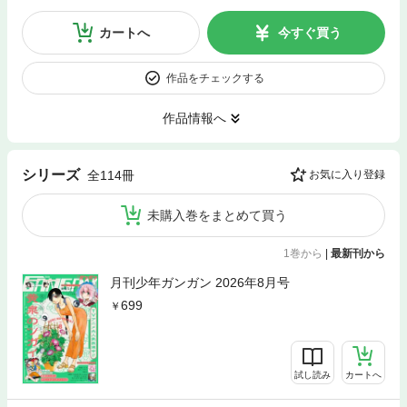
カートへ
今すぐ買う
作品をチェックする
作品情報へ
シリーズ
全114冊
お気に入り登録
未購入巻をまとめて買う
1巻から
|
最新刊から
月刊少年ガンガン 2026年8月号
699
試し読み
カートへ