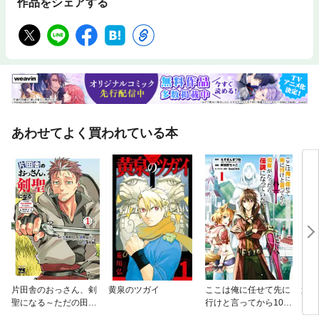
作品をシェアする
ー原案：shirakaba／「読むたびに幸せを！」着ちよあ／「ながされて藍
蘭島」藤代健／「FINAL FANTASY LOST STRANGER」原案：水瀬葉月
漫画：亀屋樹／「恋する国のアリス」原作：あざね 作画：灰屋グンジ／
「魔剣士のストラグル」sigama
あわせてよく買われている本
片田舎のおっさん、剣
黄泉のツガイ
ここは俺に任せて先に
週刊
聖になる～ただの田舎
行けと言ってから10年
の剣術師範だったの
がたったら伝説になっ