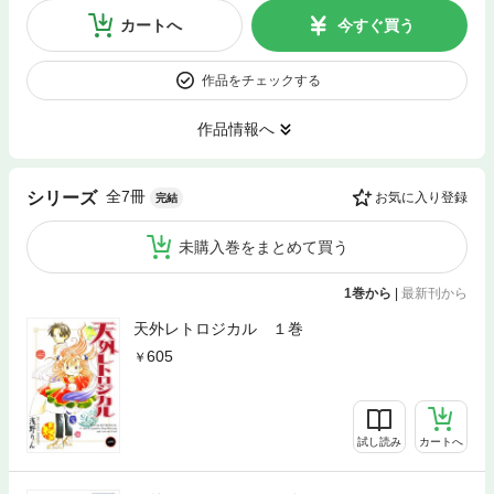
カートへ
今すぐ買う
作品をチェックする
作品情報へ
全7冊
シリーズ
お気に入り登録
完結
未購入巻をまとめて買う
1巻から
|
最新刊から
天外レトロジカル １巻
605
試し読み
カートへ