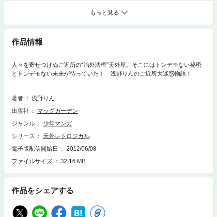
もっと見る
作品情報
人々を寄せつけぬご近所の“治外法権”天外屋。そこにはトンデモない秘密
とトンデモない未来が待っていた！ 浅野りんのご近所大迷惑物語！
著者
浅野りん
出版社
マッグガーデン
ジャンル
少年マンガ
シリーズ
天外レトロジカル
電子版配信開始日
2012/06/08
ファイルサイズ
32.16 MB
作品をシェアする