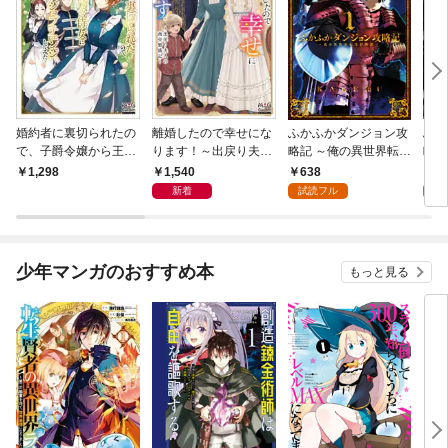
婚約者に裏切られたの
離婚したので幸せにな
ふかふかダンジョン攻
ふか
で、子爵令嬢から王妃
ります！～出戻り夫人
略記 ～俺の異世界転生
略記
付き侍女にジョブチェ
の商売繁盛記～【電子
冒険譚～ 1巻
冒険
1,540
638
1
1,298
ンジしてみた【電子版
版限定書き下ろしSS
巻
新着
試読フル
試
限定書き下ろしSS
付】
付】
少年マンガのおすすめ本
もっと見る