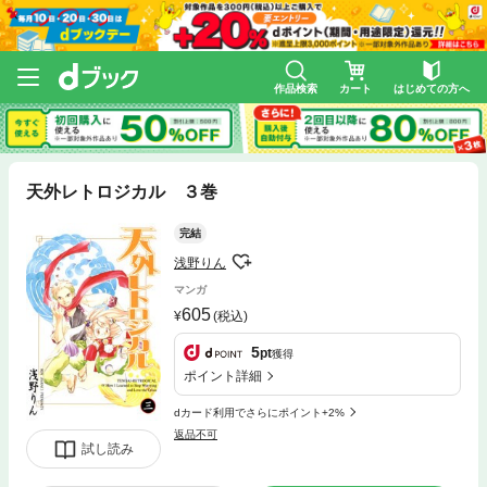
作品検索
カート
はじめての方へ
天外レトロジカル ３巻
完結
浅野りん
マンガ
605
(税込)
5
pt
獲得
ポイント詳細
dカード利用でさらにポイント+2%
返品不可
試し読み