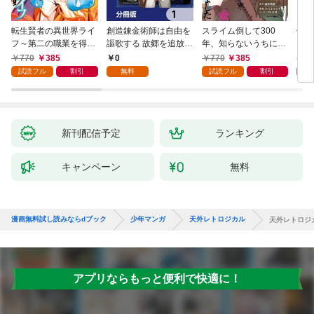
転生賢者の異世界ライ
創造錬金術師は自由を
スライム倒して300
信長
フ～第二の職業を得
謳歌する 故郷を追放さ
年、知らないうちにレ
て、世界最強になりま
れたら、魔王のお膝元
ベルMAXになってまし
770
385
0
770
385
7
した～ 1巻
で超絶効果のマジック
た 1巻
試読フル
割引
無料
試読フル
割引
試
アイテム作り放題にな
りました【分冊版】
1
新刊配信予定
ランキング
キャンペーン
無料
漫画無料試し読みならdブック
少年マンガ
天外レトロジカル
天外レトロジ
アプリならもっと便利で快適に！