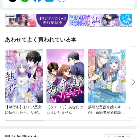
あわせてよく買われている本
【単行本】おデブ悪女
【タテヨミ】あなたは
病弱な悪役令嬢です
妹は
に転生したら、なぜか
もういりません
が、婚約者が過保護す
ラスボス王子様に執着
ぎて逃げ出したい(私
されています
たち犬猿の仲でしたよ
ね！？)