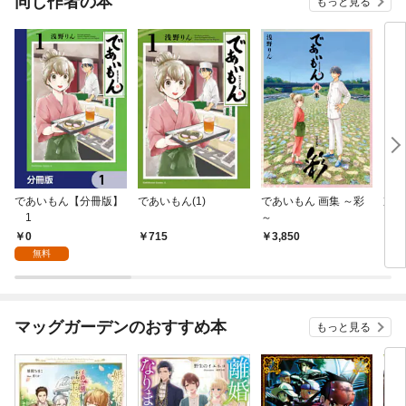
同じ作者の本
もっと見る
であいもん【分冊版】
であいもん(1)
であいもん 画集 ～彩
京洛
1
～
0
715
3,850
6
無料
マッグガーデンのおすすめ本
もっと見る