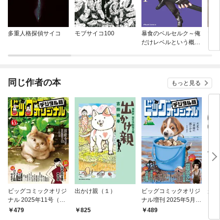
多重人格探偵サイコ
モブサイコ100
暴食のベルセルク～俺
マリ
だけレベルという概念
を突破する～ THE CO
MIC
同じ作者の本
もっと見る
ビッグコミックオリジ
出かけ親（１）
ビッグコミックオリジ
かわ
ナル 2025年11号（20
ナル増刊 2025年5月増
25年5月20日発売)
刊号（2025年4月12日
479
825
489
2,
発売）