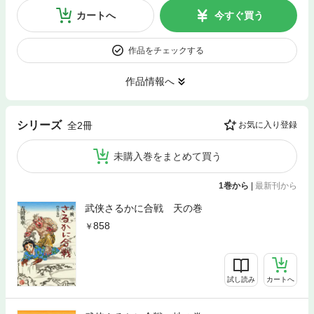
カートへ
今すぐ買う
作品をチェックする
作品情報へ
シリーズ
全2冊
お気に入り登録
未購入巻をまとめて買う
1巻から
|
最新刊から
武侠さるかに合戦 天の巻
858
試し読み
カートへ