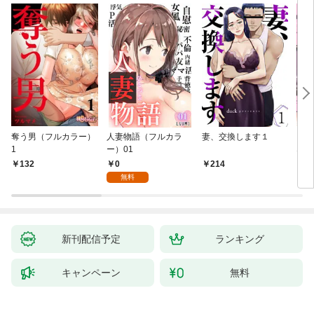
奪う男（フルカラー）
人妻物語（フルカラ
妻、交換します１
ごめ
1
ー）01
ない
0
132
214
1
無料
新刊配信予定
ランキング
キャンペーン
無料