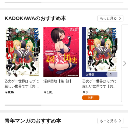
KADOKAWAのおすすめ本
もっと見る
乙女ゲー世界はモブに
淫獄団地【第1話】
乙女ゲー世界はモブに
私、
厳しい世界です【共和
厳しい世界です【共和
をテ
国編】 ０１
国編】【分冊版】 1
パイ
0
0
836
181
を頑
無料
版】
青年マンガのおすすめ本
もっと見る