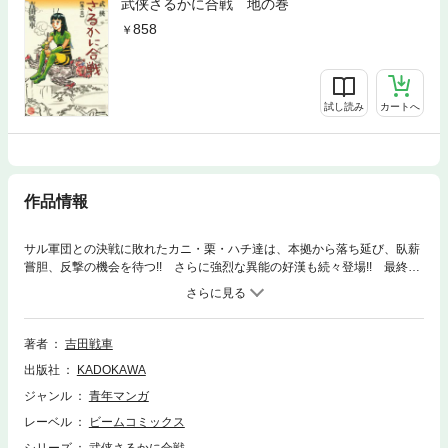
武侠さるかに合戦 地の巻
858
試し読み
カートへ
作品情報
サル軍団との決戦に敗れたカニ・栗・ハチ達は、本拠から落ち延び、臥薪
嘗胆、反撃の機会を待つ!! さらに強烈な異能の好漢も続々登場!! 最終決
戦への機運、大いに盛り上がる!!吉田戦車版熱血冒険活劇、堂々の完結!!
著者
吉田戦車
出版社
KADOKAWA
ジャンル
青年マンガ
レーベル
ビームコミックス