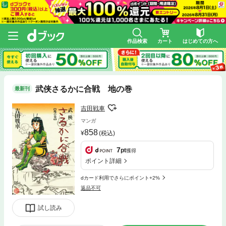
作品検索
カート
はじめての方へ
武侠さるかに合戦 地の巻
最新刊
吉田戦車
マンガ
858
(税込)
7
pt
獲得
ポイント詳細
dカード利用でさらにポイント+2%
返品不可
試し読み