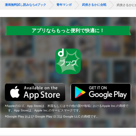
漫画無料試し読みならdブック
青年マンガ
武侠さるかに合戦
武侠さるかに
アプリならもっと便利で快適に！
Appleのロゴ、App Storeは、米国もしくはその他の国や地域におけるApple Inc.の商標で
す。App Storeは、Apple Inc.のサービスマークです。
Google Play および Google Play ロゴは Google LLC の商標です。